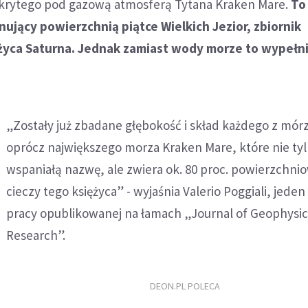
 skrytego pod gazową atmosferą Tytana Kraken Mare.
To
ujący powierzchnią piątce Wielkich Jezior, zbiornik
życa Saturna. Jednak zamiast wody morze to wypełni
„Zostały już zbadane głębokość i skład każdego z mór
oprócz największego morza Kraken Mare, które nie ty
wspaniałą nazwę, ale zwiera ok. 80 proc. powierzchni
cieczy tego księżyca” - wyjaśnia Valerio Poggiali, jede
pracy opublikowanej na łamach „Journal of Geophysic
Research”.
DEON.PL POLECA