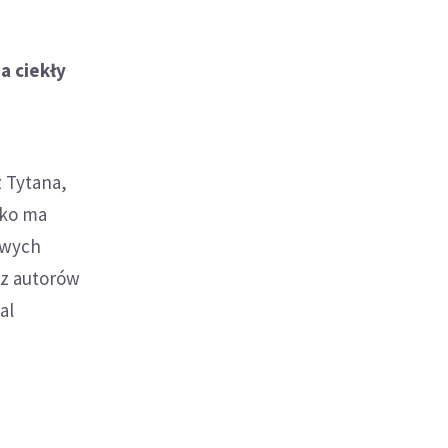
a ciekły
z Tytana,
lko ma
owych
n z autorów
al