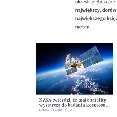
określił głębokość
największy, dorówn
największego księ
metan.
NASA twierdzi, że małe satelity
wystarczą do badania kosmosu.
Zaplanowała cztery takie misje
NAUKA I TECHNOLOGIA