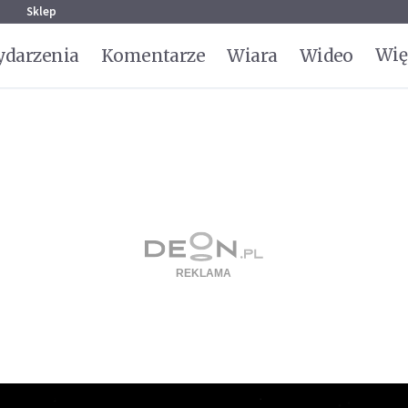
g
Sklep
Wię
darzenia
Komentarze
Wiara
Wideo