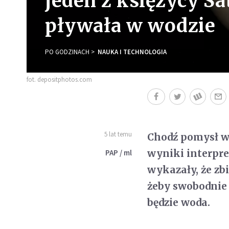
jeden z księżycy Sat
pływała w wodzie
PO GODZINACH
NAUKA I TECHNOLOGIA
fot. depositphotos.com
5 lat temu
Chodź pomysł wy
wyniki interpre
PAP / ml
wykazały, że zb
żeby swobodnie p
będzie woda.