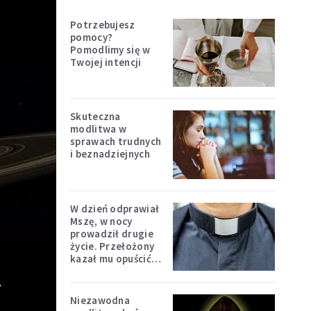
Potrzebujesz
pomocy?
Pomodlimy się w
Twojej intencji
Skuteczna
modlitwa w
sprawach trudnych
i beznadziejnych
W dzień odprawiał
Mszę, w nocy
prowadził drugie
życie. Przełożony
kazał mu opuścić
a
zakon
Niezawodna