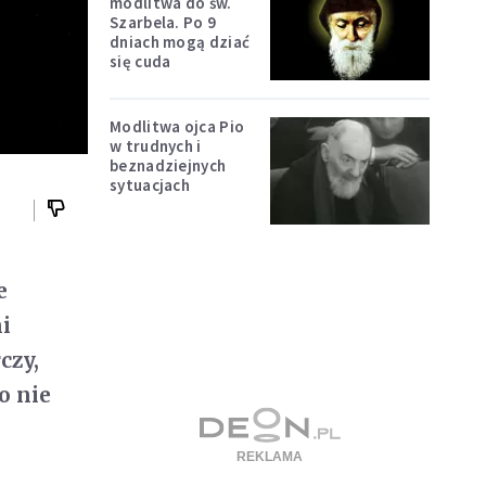
modlitwa do św.
Szarbela. Po 9
dniach mogą dziać
się cuda
Modlitwa ojca Pio
w trudnych i
beznadziejnych
sytuacjach
e
i
czy,
o nie