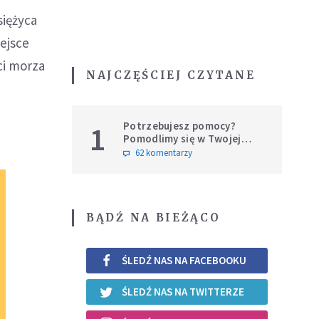
siężyca
iejsce
ci morza
NAJCZĘŚCIEJ CZYTANE
Potrzebujesz pomocy?
1
Pomodlimy się w Twojej
intencji
62 komentarzy
BĄDŹ NA BIEŻĄCO
ŚLEDŹ NAS NA FACEBOOKU
ŚLEDŹ NAS NA TWITTERZE