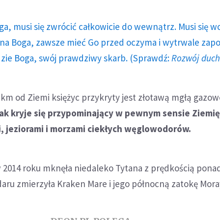
ga, musi się zwrócić całkowicie do wewnątrz. Musi się w
a Boga, zawsze mieć Go przed oczyma i wytrwale zap
dzie Boga, swój prawdziwy skarb. (Sprawdź:
Rozwój duc
 km od Ziemi księżyc przykryty jest złotawą mgłą gazo
nak kryje się przypominający w pewnym sensie Ziemi
i, jeziorami i morzami ciekłych węglowodorów.
 2014 roku mknęła niedaleko Tytana z prędkością ponad 
aru zmierzyła Kraken Mare i jego północną zatokę Mora