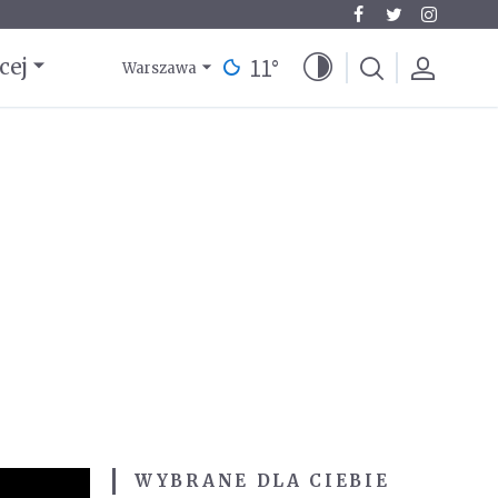
11
°
cej
Warszawa
WYBRANE DLA CIEBIE