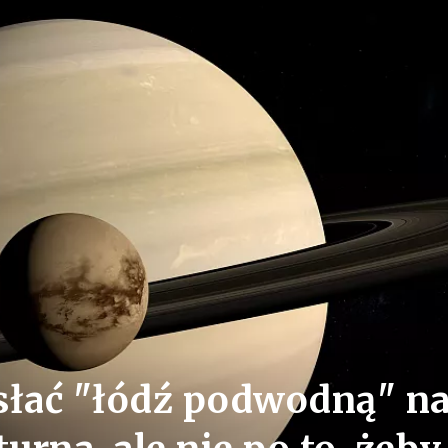
łać "łódź podwodną" n