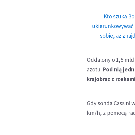
Kto szuka Bo
ukierunkowywać n
sobie, aż znaj
Oddalony o 1,5 mld
azotu.
Pod nią jed
krajobraz z rzekam
Gdy sonda Cassini w
km/h, z pomocą rad