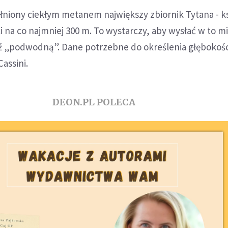
łniony ciekłym metanem największy zbiornik Tytana - k
ki na co najmniej 300 m. To wystarczy, aby wysłać w to m
 „podwodną”. Dane potrzebne do określenia głębokoś
assini.
DEON.PL POLECA