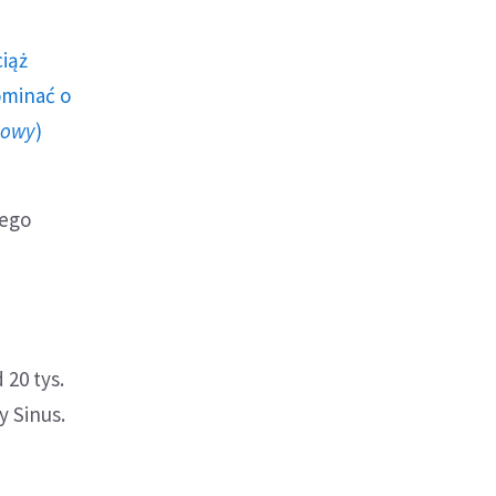
ciąż
ominać o
howy
)
wego
ę
20 tys.
y Sinus.