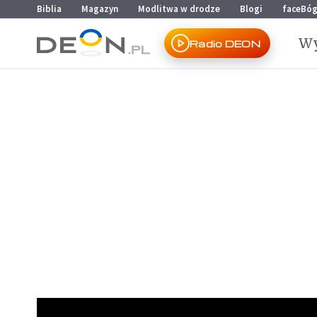
Przejdź do menu głównego
Przejdź do treści
Biblia
Magazyn
Modlitwa w drodze
Blogi
faceBó
Wy
Radio DEON