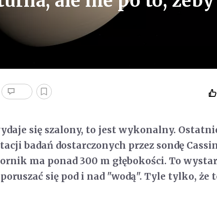
urna, ale nie po to, żeby
daje się szalony, to jest wykonalny. Ostatni
tacji badań dostarczonych przez sondę Cassin
iornik ma ponad 300 m głębokości. To wystar
oruszać się pod i nad "wodą". Tyle tylko, że t