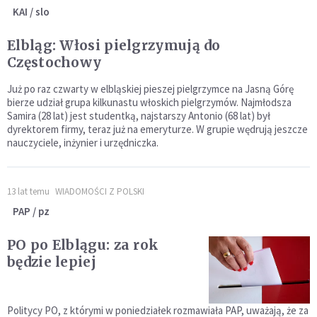
KAI / slo
Elbląg: Włosi pielgrzymują do
Częstochowy
Już po raz czwarty w elbląskiej pieszej pielgrzymce na Jasną Górę
bierze udział grupa kilkunastu włoskich pielgrzymów. Najmłodsza
Samira (28 lat) jest studentką, najstarszy Antonio (68 lat) był
dyrektorem firmy, teraz już na emeryturze. W grupie wędrują jeszcze
nauczyciele, inżynier i urzędniczka.
13 lat temu
WIADOMOŚCI Z POLSKI
PAP / pz
PO po Elblągu: za rok
będzie lepiej
Politycy PO, z którymi w poniedziałek rozmawiała PAP, uważają, że za