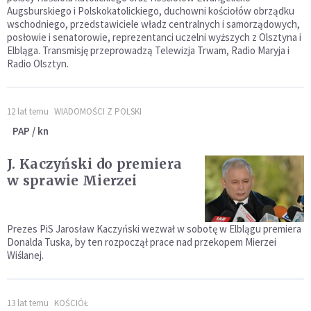
Augsburskiego i Polskokatolickiego, duchowni kościołów obrządku
wschodniego, przedstawiciele władz centralnych i samorządowych,
posłowie i senatorowie, reprezentanci uczelni wyższych z Olsztyna i
Elbląga. Transmisję przeprowadzą Telewizja Trwam, Radio Maryja i
Radio Olsztyn.
12 lat temu
WIADOMOŚCI Z POLSKI
PAP / kn
J. Kaczyński do premiera
w sprawie Mierzei
Prezes PiS Jarosław Kaczyński wezwał w sobotę w Elblągu premiera
Donalda Tuska, by ten rozpoczął prace nad przekopem Mierzei
Wiślanej.
13 lat temu
KOŚCIÓŁ