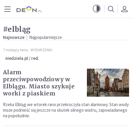
Przejdź do menu głównego
Przejdź do treści
#elbląg
Najnowsze
Najpopularniejsze
7 miesięcy temu
WYDARZENIA
niedziela.pl / red.
Alarm
przeciwpowodziowy w
Elblągu. Miasto szykuje
worki z piaskiem
Rzeka Elbląg we wtorek rano przekroczyła stan alarmowy. Stan wody
może podnieść się jeszcze na skutek silnego wiatru, zapowiadanego
na popołudnie.