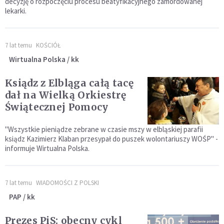
decyzję o rozpoczęciu procesu beatyfikacyjnego zamordowanej
lekarki.
7 lat temu
KOŚCIÓŁ
Wirtualna Polska / kk
Ksiądz z Elbląga całą tacę
dał na Wielką Orkiestrę
Świątecznej Pomocy
"Wszystkie pieniądze zebrane w czasie mszy w elbląskiej parafii
ksiądz Kazimierz Klaban przesypał do puszek wolontariuszy WOŚP" -
informuje Wirtualna Polska.
7 lat temu
WIADOMOŚCI Z POLSKI
PAP / kk
Prezes PiS: obecny cykl