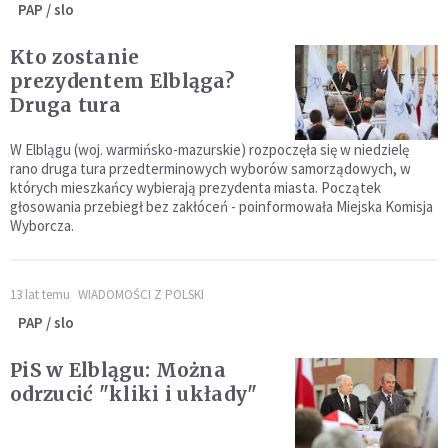
PAP / slo
Kto zostanie
prezydentem Elbląga?
Druga tura
W Elblągu (woj. warmińsko-mazurskie) rozpoczęła się w niedzielę
rano druga tura przedterminowych wyborów samorządowych, w
których mieszkańcy wybierają prezydenta miasta. Początek
głosowania przebiegł bez zakłóceń - poinformowała Miejska Komisja
Wyborcza.
13 lat temu
WIADOMOŚCI Z POLSKI
PAP / slo
PiS w Elblągu: Można
odrzucić "kliki i układy"