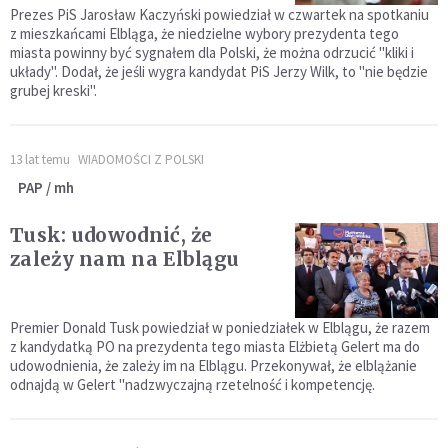
Prezes PiS Jarosław Kaczyński powiedział w czwartek na spotkaniu
z mieszkańcami Elbląga, że niedzielne wybory prezydenta tego
miasta powinny być sygnałem dla Polski, że można odrzucić "kliki i
układy". Dodał, że jeśli wygra kandydat PiS Jerzy Wilk, to "nie będzie
grubej kreski".
13 lat temu
WIADOMOŚCI Z POLSKI
PAP / mh
Tusk: udowodnić, że
zależy nam na Elblągu
Premier Donald Tusk powiedział w poniedziałek w Elblągu, że razem
z kandydatką PO na prezydenta tego miasta Elżbietą Gelert ma do
udowodnienia, że zależy im na Elblągu. Przekonywał, że elblążanie
odnajdą w Gelert "nadzwyczajną rzetelność i kompetencję.