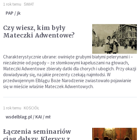
1 rok temu
ŚWIAT
PAP / jk
Czy wiesz, kim były
Mateczki Adwentowe?
Charakterystycznie ubrane: owinięte grubymi białymi pelerynami i –
niezależnie od pogody – ze słomkowymi kapeluszami na głowach,
Mateczki Adwentowe zbierały datki dla chorych i ubogich. Przy okazji
dowiadywały się, na jakie prezenty czekają najmłodsi. W
przedwojennym Elblągu Boże Narodzenie zwiastowało pojawianie
się w mieście właśnie Mateczek Adwentowych.
1 rok temu
KOŚCIÓŁ
wsdelblag.pl / KAI / mł
Łączenia seminariów
ciąg dalszy. Klerycy z