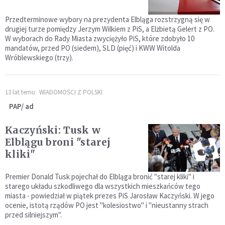
Przedterminowe wybory na prezydenta Elbląga rozstrzygną się w
drugiej turze pomiędzy Jerzym Wilkiem z PiS, a Elżbietą Gelert z PO.
W wyborach do Rady Miasta zwyciężyło PiS, które zdobyło 10
mandatów, przed PO (siedem), SLD (pięć) i KWW Witolda
Wróblewskiego (trzy).
13 lat temu
WIADOMOŚCI Z POLSKI
PAP/ ad
Kaczyński: Tusk w
Elblągu broni "starej
kliki"
Premier Donald Tusk pojechał do Elbląga bronić "starej kliki" i
starego układu szkodliwego dla wszystkich mieszkańców tego
miasta - powiedział w piątek prezes PiS Jarosław Kaczyński. W jego
ocenie, istotą rządów PO jest "kolesiostwo" i "nieustanny strach
przed silniejszym".