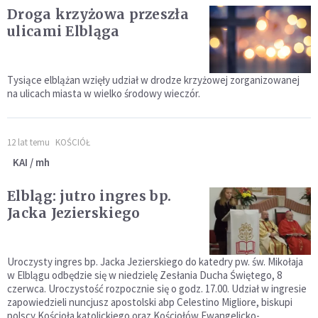
Droga krzyżowa przeszła
ulicami Elbląga
Tysiące elblążan wzięły udział w drodze krzyżowej zorganizowanej
na ulicach miasta w wielko środowy wieczór.
12 lat temu
KOŚCIÓŁ
KAI / mh
Elbląg: jutro ingres bp.
Jacka Jezierskiego
Uroczysty ingres bp. Jacka Jezierskiego do katedry pw. św. Mikołaja
w Elblągu odbędzie się w niedzielę Zesłania Ducha Świętego, 8
czerwca. Uroczystość rozpocznie się o godz. 17.00. Udział w ingresie
zapowiedzieli nuncjusz apostolski abp Celestino Migliore, biskupi
polscy Kościoła katolickiego oraz Kościołów Ewangelicko-