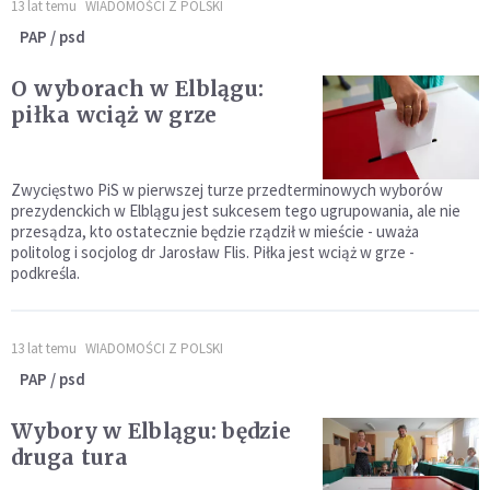
13 lat temu
WIADOMOŚCI Z POLSKI
PAP / psd
O wyborach w Elblągu:
piłka wciąż w grze
Zwycięstwo PiS w pierwszej turze przedterminowych wyborów
prezydenckich w Elblągu jest sukcesem tego ugrupowania, ale nie
przesądza, kto ostatecznie będzie rządził w mieście - uważa
politolog i socjolog dr Jarosław Flis. Piłka jest wciąż w grze -
podkreśla.
13 lat temu
WIADOMOŚCI Z POLSKI
PAP / psd
Wybory w Elblągu: będzie
druga tura