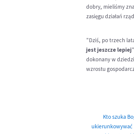
dobry, mieliśmy zn
zasięgu działań rząd
"Dziś, po trzech la
jest jeszcze lepiej
dokonany w dziedzin
wzrostu gospodarc
Kto szuka Bo
ukierunkowywać n