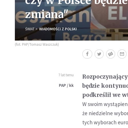
czy w Polsce będzi
zmiana"
ŚWIAT
WIADOMOŚCI Z POLSKI
(fot. PAP/Tomasz Waszczuk)
7 lat temu
Rozpoczynający 
będzie kontynuo
PAP / kk
podkreślił we w
W swoim wystąpieniu
że niedzielne wyb
tych wyborach europ