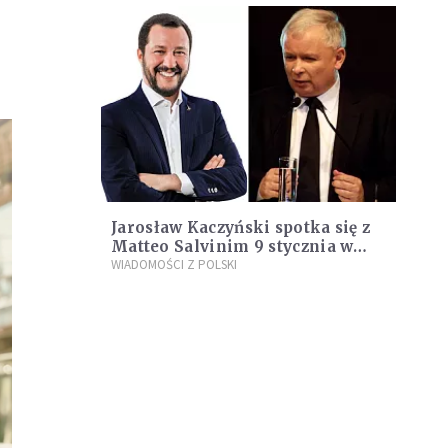
Jarosław Kaczyński spotka się z
Matteo Salvinim 9 stycznia w
Warszawie
WIADOMOŚCI Z POLSKI