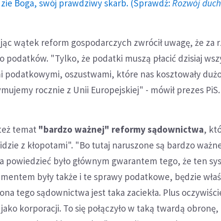
dzie Boga, swój prawdziwy skarb. (Sprawdź:
Rozwój duc
jąc wątek reform gospodarczych zwrócił uwagę, że za
 podatków. "Tylko, że podatki muszą płacić dzisiaj wsz
i podatkowymi, oszustwami, które nas kosztowały dużo
ymujemy rocznie z Unii Europejskiej" - mówił prezes PiS.
 też temat
"bardzo ważnej" reformy sądownictwa
, któ
"idzie z kłopotami". "Bo tutaj naruszone są bardzo ważne
 powiedzieć było głównym gwarantem tego, że ten sy
ementem były także i te sprawy podatkowe, będzie właśn
brona tego sądownictwa jest taka zaciekła. Plus oczywiśc
 jako korporacji. To się połączyło w taką twardą obronę,