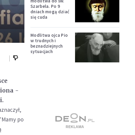
modlitwa do św.
Szarbela. Po 9
dniach mogą dziać
się cuda
Modlitwa ojca Pio
w trudnych i
beznadziejnych
sytuacjach
sce
iona -
i.
aznaczył,
 "Mamy po
ą