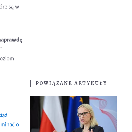
óre są w
 naprawdę
p"
poziom
POWIĄZANE ARTYKUŁY
ciąż
ominać o