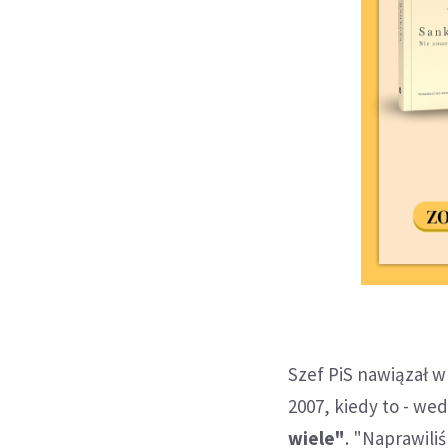
Szef PiS nawiązał w
2007, kiedy to - we
wiele"
. "Naprawili