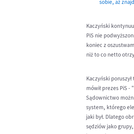
sobie, aż znaj
Kaczyński kontynuu
PiS nie podwyższono
koniec z oszustwam
niż to co netto otrz
Kaczyński poruszył
mówił prezes PiS - 
Sądownictwo można
system, którego el
jaki był. Dlatego o
sędziów jako grupy,