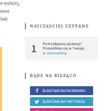
te wybory,
owana
ński.
NAJCZĘŚCIEJ CZYTANE
Potrzebujesz pomocy?
1
Pomodlimy się w Twojej
intencji
62 komentarzy
BĄDŹ NA BIEŻĄCO
ŚLEDŹ NAS NA FACEBOOKU
ŚLEDŹ NAS NA TWITTERZE