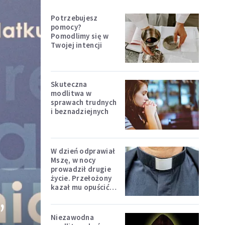
Potrzebujesz
pomocy?
Pomodlimy się w
Twojej intencji
Skuteczna
modlitwa w
sprawach trudnych
i beznadziejnych
W dzień odprawiał
Mszę, w nocy
prowadził drugie
życie. Przełożony
kazał mu opuścić
,
zakon
Niezawodna