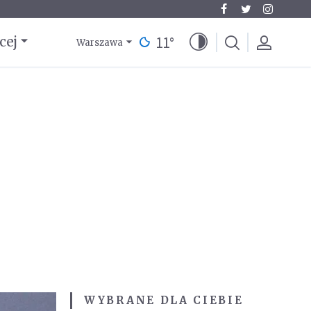
11
°
cej
Warszawa
WYBRANE DLA CIEBIE