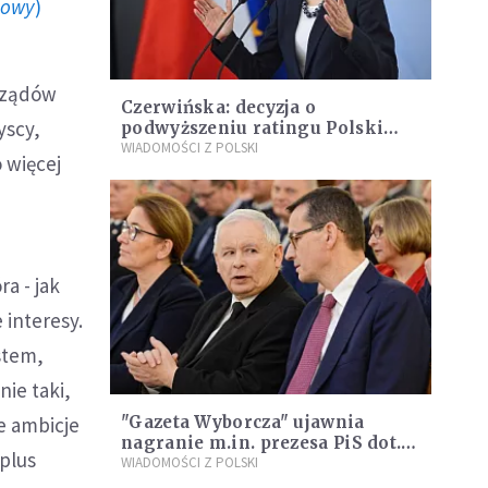
howy
)
 rządów
Czerwińska: decyzja o
yscy,
podwyższeniu ratingu Polski
potwierdza przyjęty kierunek
WIADOMOŚCI Z POLSKI
 więcej
działań
ra - jak
 interesy.
stem,
ie taki,
ie ambicje
"Gazeta Wyborcza" ujawnia
nagranie m.in. prezesa PiS dot.
 plus
inwestycji spółki Srebrna
WIADOMOŚCI Z POLSKI