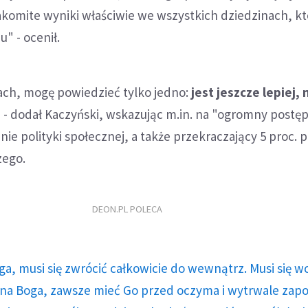
akomite wyniki właściwie we wszystkich dziedzinach, kt
u" - ocenił.
tach, mogę powiedzieć tylko jedno:
jest jeszcze lepiej,
" - dodał Kaczyński, wskazując m.in. na "ogromny postę
ie polityki społecznej, a także przekraczający 5 proc. 
zego.
DEON.PL POLECA
ga, musi się zwrócić całkowicie do wewnątrz. Musi się w
a Boga, zawsze mieć Go przed oczyma i wytrwale zap