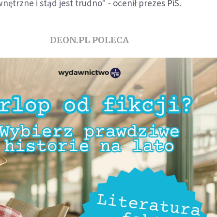
nętrzne i stąd jest trudno" - ocenił prezes PiS.
DEON.PL POLECA