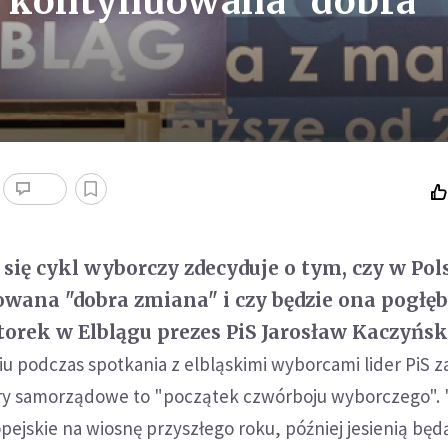
e kontynuowana "dobra
się cykl wyborczy zdecyduje o tym, czy w Pol
wana "dobra zmiana" i czy będzie ona pogłęb
torek w Elblągu prezes PiS Jarosław Kaczyńsk
 podczas spotkania z elbląskimi wyborcami lider PiS z
ory samorządowe to "początek czwórboju wyborczego".
ejskie na wiosnę przyszłego roku, później jesienią będ