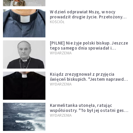
W dzień odprawiał Mszę, w nocy
prowadził drugie życie. Przełożony
kazał mu opuścić zakon
KOŚCIÓŁ
[PILNE] Nie żyje polski biskup. Jeszcze
tego samego dnia spowiadał i
sprawował Mszę świętą
WYDARZENIA
Ksiądz zrezygnował z przyjęcia
święceń biskupich. "Jestem naprawdę
niegodny"
WYDARZENIA
Karmelitanka utonęła, ratując
współsiostry. "To był jej ostatni gest
miłości"
WYDARZENIA