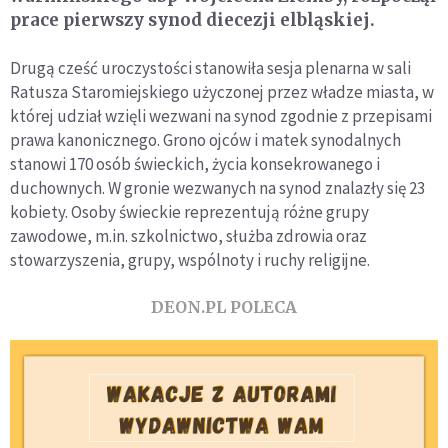
prace pierwszy synod diecezji elbląskiej.
Drugą cześć uroczystości stanowiła sesja plenarna w sali
Ratusza Staromiejskiego użyczonej przez władze miasta, w
której udział wzięli wezwani na synod zgodnie z przepisami
prawa kanonicznego. Grono ojców i matek synodalnych
stanowi 170 osób świeckich, życia konsekrowanego i
duchownych. W gronie wezwanych na synod znalazły się 23
kobiety. Osoby świeckie reprezentują różne grupy
zawodowe, m.in. szkolnictwo, służba zdrowia oraz
stowarzyszenia, grupy, wspólnoty i ruchy religijne.
DEON.PL POLECA