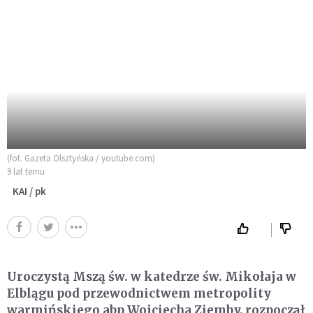
(fot. Gazeta Olsztyńska / youtube.com)
9 lat temu
KAI / pk
Uroczystą Mszą św. w katedrze św. Mikołaja w
Elblągu pod przewodnictwem metropolity
warmińskiego abp Wojciecha Ziemby, rozpoczął