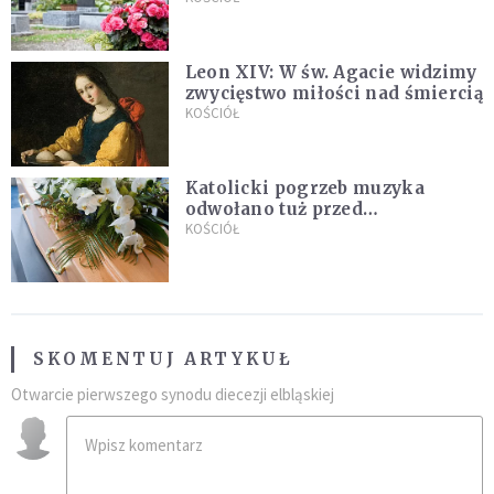
Leon XIV: W św. Agacie widzimy
zwycięstwo miłości nad śmiercią
KOŚCIÓŁ
Katolicki pogrzeb muzyka
odwołano tuż przed
uroczystością. Powodem była
KOŚCIÓŁ
przynależność do masonerii
SKOMENTUJ ARTYKUŁ
Otwarcie pierwszego synodu diecezji elbląskiej