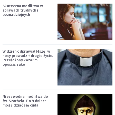
Skuteczna modlitwa w
sprawach trudnych i
beznadziejnych
W dzień odprawiał Mszę, w
nocy prowadził drugie życie.
Przełożony kazał mu
opuścić zakon
Niezawodna modlitwa do
św. Szarbela. Po 9 dniach
mogą dziać się cuda