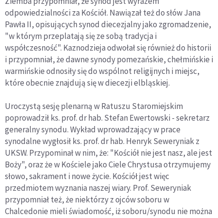
Ziemba przypomniał, że synod jest wyrazem
odpowiedzialności za Kościół. Nawiązał też do słów Jana
Pawła II, opisujących synod diecezjalny jako zgromadzenie,
"w którym przeplatają się ze sobą tradycja i
współczesność". Kaznodzieja odwołał się również do historii
i przypomniał, że dawne synody pomezańskie, chełmińskie i
warmińskie odnosiły się do wspólnot religijnych i miejsc,
które obecnie znajdują się w diecezji elbląskiej.
Uroczystą sesję plenarną w Ratuszu Staromiejskim
poprowadził ks. prof. dr hab. Stefan Ewertowski - sekretarz
generalny synodu. Wykład wprowadzający w prace
synodalne wygłosił ks. prof. dr hab. Henryk Seweryniak z
UKSW. Przypominał w nim, że: "Kościół nie jest nasz, ale jest
Boży", oraz że w Kościele jako Ciele Chrystusa otrzymujemy
słowo, sakrament i nowe życie. Kościół jest więc
przedmiotem wyznania naszej wiary. Prof. Seweryniak
przypomniał też, że niektórzy z ojców soboru w
Chalcedonie mieli świadomość, iż soboru/synodu nie można