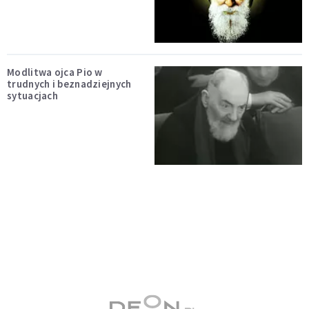
Modlitwa ojca Pio w
trudnych i beznadziejnych
sytuacjach