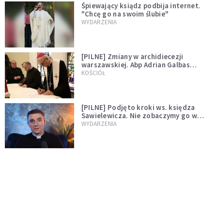
Śpiewający ksiądz podbija internet.
"Chcę go na swoim ślubie"
WYDARZENIA
[PILNE] Zmiany w archidiecezji
warszawskiej. Abp Adrian Galbas
wręczył dekrety nowym proboszczom
KOŚCIÓŁ
[PILNE] Podjęto kroki ws. księdza
Sawielewicza. Nie zobaczymy go w
mediach
WYDARZENIA