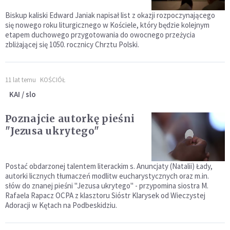
Biskup kaliski Edward Janiak napisał list z okazji rozpoczynającego
się nowego roku liturgicznego w Kościele, który będzie kolejnym
etapem duchowego przygotowania do owocnego przeżycia
zbliżającej się 1050. rocznicy Chrztu Polski.
11 lat temu
KOŚCIÓŁ
KAI / slo
Poznajcie autorkę pieśni
"Jezusa ukrytego"
Postać obdarzonej talentem literackim s. Anuncjaty (Natalii) Łady,
autorki licznych tłumaczeń modlitw eucharystycznych oraz m.in.
słów do znanej pieśni "Jezusa ukrytego" - przypomina siostra M.
Rafaela Rapacz OCPA z klasztoru Sióstr Klarysek od Wieczystej
Adoracji w Kętach na Podbeskidziu.