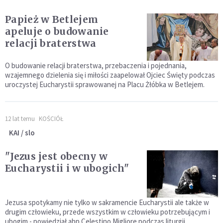
Papież w Betlejem
apeluje o budowanie
relacji braterstwa
O budowanie relacji braterstwa, przebaczenia i pojednania,
wzajemnego dzielenia się i miłości zaapelował Ojciec Święty podczas
uroczystej Eucharystii sprawowanej na Placu Żłóbka w Betlejem.
12 lat temu
KOŚCIÓŁ
KAI / slo
"Jezus jest obecny w
Eucharystii i w ubogich"
Jezusa spotykamy nie tylko w sakramencie Eucharystii ale także w
drugim człowieku, przede wszystkim w człowieku potrzebującym i
ubogim - powiedział abp Celestino Migliore podczas liturgii