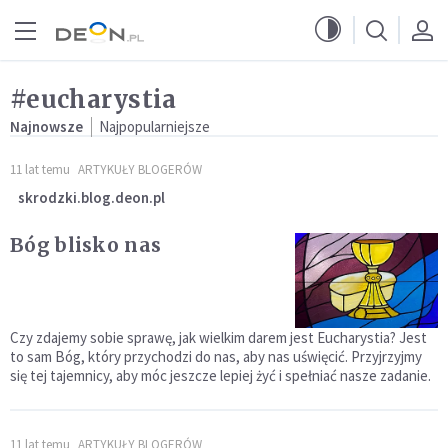
Przejdź do menu głównego
Przejdź do treści
#eucharystia
Najnowsze
Najpopularniejsze
11 lat temu
ARTYKUŁY BLOGERÓW
skrodzki.blog.deon.pl
Bóg blisko nas
Czy zdajemy sobie sprawę, jak wielkim darem jest Eucharystia? Jest
to sam Bóg, który przychodzi do nas, aby nas uświęcić. Przyjrzyjmy
się tej tajemnicy, aby móc jeszcze lepiej żyć i spełniać nasze zadanie.
11 lat temu
ARTYKUŁY BLOGERÓW