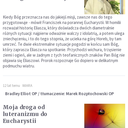
Kiedy Bóg przeznacza nas do jakiejś misji, zawsze nas do tego
przygotowuje - mówił Franciszek na porannej Eucharystii. W homilii
rozważał historię Eliasza, który doświadcza dwóch diametralnie
różnych sytuacji: najpierw odważnie walczy z idolatrią, a potem ulega
zniechęceniu, i to do tego stopnia, że ucieka na górę Horeb, by tam
umrzeć. Te dwie ekstremalne sytuacje pogodzi w końcu sam Bóg,
który zaprasza Eliasza na spotkanie. Przychodzi wichura, trzęsienie
ziemi i ogień, ale w żadnym z tych teofanicznych znaków Pan Bóg nie
objawia się Eliaszowi. Prorok rozpoznaje Go dopiero w delikatnym
podmuchu wiatru.
12 lat temu
WIARA
Bradley Elliot OP / tłumaczenie: Marek Rozpłochowski OP
Moja droga od
luteranizmu do
Eucharystii