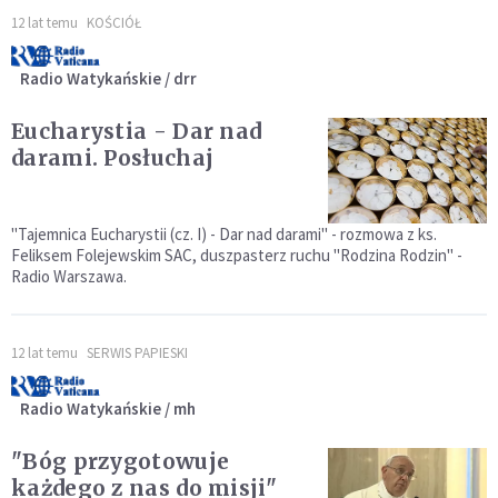
12 lat temu
KOŚCIÓŁ
Radio Watykańskie / drr
Eucharystia - Dar nad
darami. Posłuchaj
"Tajemnica Eucharystii (cz. I) - Dar nad darami" - rozmowa z ks.
Feliksem Folejewskim SAC, duszpasterz ruchu "Rodzina Rodzin" -
Radio Warszawa.
12 lat temu
SERWIS PAPIESKI
Radio Watykańskie / mh
"Bóg przygotowuje
każdego z nas do misji"