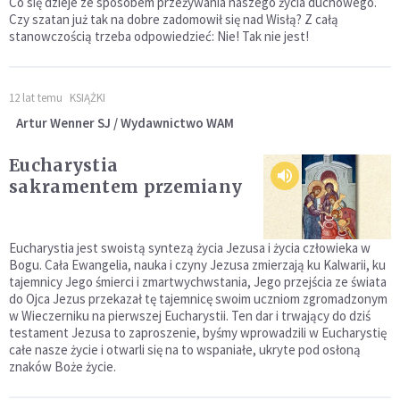
Co się dzieje ze sposobem przeżywania naszego życia duchowego.
Czy szatan już tak na dobre zadomowił się nad Wisłą? Z całą
stanowczością trzeba odpowiedzieć: Nie! Tak nie jest!
12 lat temu
KSIĄŻKI
Artur Wenner SJ / Wydawnictwo WAM
Eucharystia
sakramentem przemiany
Eucharystia jest swoistą syntezą życia Jezusa i życia człowieka w
Bogu. Cała Ewangelia, nauka i czyny Jezusa zmierzają ku Kalwarii, ku
tajemnicy Jego śmierci i zmartwychwstania, Jego przejścia ze świata
do Ojca Jezus przekazał tę tajemnicę swoim uczniom zgromadzonym
w Wieczerniku na pierwszej Eucharystii. Ten dar i trwający do dziś
testament Jezusa to zaproszenie, byśmy wprowadzili w Eucharystię
całe nasze życie i otwarli się na to wspaniałe, ukryte pod osłoną
znaków Boże życie.