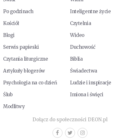
Po godzinach
Inteligentne życie
Kościół
Czytelnia
Blogi
Wideo
Serwis papieski
Duchowość
Czytania liturgiczne
Biblia
Artykuły blogerów
Świadectwa
Psychologia na co dzień
Ludzie i inspiracje
Ślub
Imiona i święci
Modlitwy
Dołącz do społeczności DEON.pl