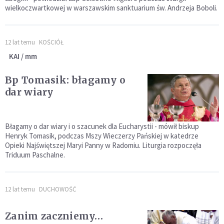
wielkoczwartkowej w warszawskim sanktuarium św. Andrzeja Boboli.
12 lat temu
KOŚCIÓŁ
KAI / mm
Bp Tomasik: błagamy o
dar wiary
Błagamy o dar wiary i o szacunek dla Eucharystii - mówił biskup
Henryk Tomasik, podczas Mszy Wieczerzy Pańskiej w katedrze
Opieki Najświętszej Maryi Panny w Radomiu. Liturgia rozpoczęła
Triduum Paschalne.
12 lat temu
DUCHOWOŚĆ
Zanim zaczniemy…