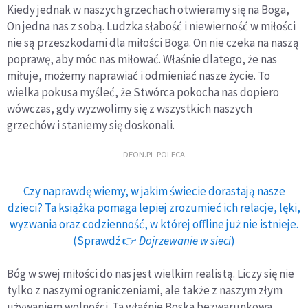
Kiedy jednak w naszych grzechach otwieramy się na Boga,
On jedna nas z sobą. Ludzka słabość i niewierność w miłości
nie są przeszkodami dla miłości Boga. On nie czeka na naszą
poprawę, aby móc nas miłować. Właśnie dlatego, że nas
miłuje, możemy naprawiać i odmieniać nasze życie. To
wielka pokusa myśleć, że Stwórca pokocha nas dopiero
wówczas, gdy wyzwolimy się z wszystkich naszych
grzechów i staniemy się doskonali.
DEON.PL POLECA
Czy naprawdę wiemy, w jakim świecie dorastają nasze
dzieci? Ta książka pomaga lepiej zrozumieć ich relacje, lęki,
wyzwania oraz codzienność, w której offline już nie istnieje.
(Sprawdź 👉
Dojrzewanie w sieci
)
Bóg w swej miłości do nas jest wielkim realistą. Liczy się nie
tylko z naszymi ograniczeniami, ale także z naszym złym
używaniem wolności. Ta właśnie Boska bezwarunkowa