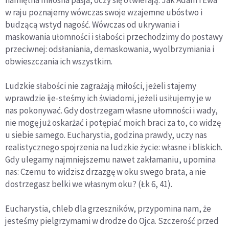
w raju poznajemy wówczas swoje wzajemne ubóstwo i
budzącą wstyd nagość. Wówczas od ukrywania i
maskowania ułomności i słabości przechodzimy do postawy
przeciwnej: odsłaniania, demaskowania, wyolbrzymiania i
obwieszczania ich wszystkim.
Ludzkie słabości nie zagrażają miłości, jeżeli stajemy
wprawdzie ije-steśmy ich świadomi, jeżeli usiłujemy je w
nas pokonywać. Gdy dostrzegam własne ułomności i wady,
nie mogę już oskarżać i potępiać moich braci za to, co widzę
u siebie samego. Eucharystia, godzina prawdy, uczy nas
realistycznego spojrzenia na ludzkie życie: własne i bliskich.
Gdy ulegamy najmniejszemu nawet zakłamaniu, upomina
nas: Czemu to widzisz drzazgę w oku swego brata, a nie
dostrzegasz belki we własnym oku? (Łk 6, 41).
Eucharystia, chleb dla grzeszników, przypomina nam, że
jesteśmy pielgrzymami w drodze do Ojca. Szczerość przed