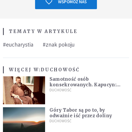
WSPOMÓŻ NAS
TEMATY W ARTYKULE
#eucharystia
#znak pokoju
WIĘCEJ W:
DUCHOWOŚĆ
Samotność osób
konsekrowanych. Kapucyn:
Życie w pojedynkę rzadko jest
DUCHOWOŚĆ
sielanką
Góry Tabor są po to, by
odważnie iść przez doliny
DUCHOWOŚĆ