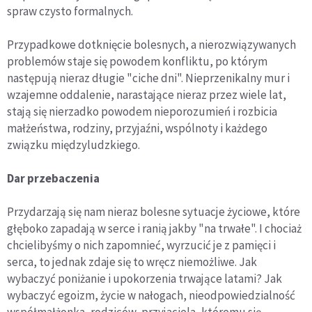
spraw czysto formalnych.
Przypadkowe dotknięcie bolesnych, a nierozwiązywanych
problemów staje się powodem konfliktu, po którym
następują nieraz długie "ciche dni". Nieprzenikalny mur i
wzajemne oddalenie, narastające nieraz przez wiele lat,
stają się nierzadko powodem nieporozumień i rozbicia
małżeństwa, rodziny, przyjaźni, wspólnoty i każdego
związku międzyludzkiego.
Dar przebaczenia
Przydarzają się nam nieraz bolesne sytuacje życiowe, które
głęboko zapadają w serce i ranią jakby "na trwałe". I chociaż
chcielibyśmy o nich zapomnieć, wyrzucić je z pamięci i
serca, to jednak zdaje się to wręcz niemożliwe. Jak
wybaczyć poniżanie i upokorzenia trwające latami? Jak
wybaczyć egoizm, życie w nałogach, nieodpowiedzialność
współmałżonka, rodziców, przyjaciela, któremu się