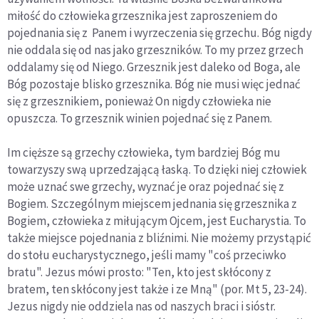
miłość do człowieka grzesznika jest zaproszeniem do
pojednania się z Panem i wyrzeczenia się grzechu. Bóg nigdy
nie oddala się od nas jako grzeszników. To my przez grzech
oddalamy się od Niego. Grzesznik jest daleko od Boga, ale
Bóg pozostaje blisko grzesznika. Bóg nie musi więc jednać
się z grzesznikiem, ponieważ On nigdy człowieka nie
opuszcza. To grzesznik winien pojednać się z Panem.
Im cięższe są grzechy człowieka, tym bardziej Bóg mu
towarzyszy swą uprzedzającą łaską. To dzięki niej człowiek
może uznać swe grzechy, wyznać je oraz pojednać się z
Bogiem. Szczególnym miejscem jednania się grzesznika z
Bogiem, człowieka z miłującym Ojcem, jest Eucharystia. To
także miejsce pojednania z bliźnimi. Nie możemy przystąpić
do stołu eucharystycznego, jeśli mamy "coś przeciwko
bratu". Jezus mówi prosto: "Ten, kto jest skłócony z
bratem, ten skłócony jest także i ze Mną" (por. Mt 5, 23-24).
Jezus nigdy nie oddziela nas od naszych braci i sióstr.