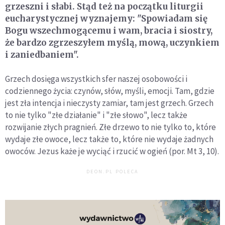
grzeszni i słabi. Stąd też na początku liturgii
eucharystycznej wyznajemy: "Spowiadam się
Bogu wszechmogącemu i wam, bracia i siostry,
że bardzo zgrzeszyłem myślą, mową, uczynkiem
i zaniedbaniem".
Grzech dosięga wszystkich sfer naszej osobowości i
codziennego życia: czynów, słów, myśli, emocji. Tam, gdzie
jest zła intencja i nieczysty zamiar, tam jest grzech. Grzech
to nie tylko "złe działanie" i "złe słowo", lecz także
rozwijanie złych pragnień. Złe drzewo to nie tylko to, które
wydaje złe owoce, lecz także to, które nie wydaje żadnych
owoców. Jezus każe je wyciąć i rzucić w ogień (por. Mt 3, 10).
DEON.PL POLECA