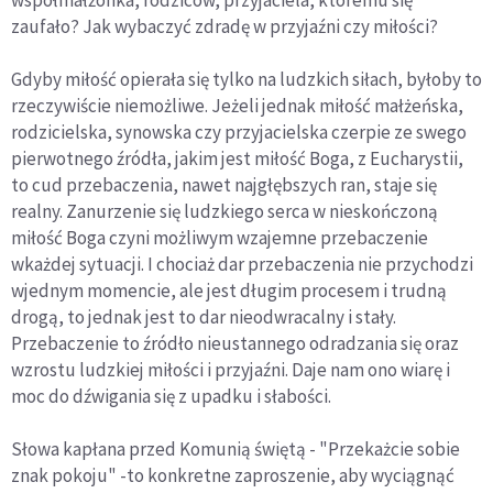
zaufało? Jak wybaczyć zdradę w przyjaźni czy miłości?
Gdyby miłość opierała się tylko na ludzkich siłach, byłoby to
rzeczywiście niemożliwe. Jeżeli jednak miłość małżeńska,
rodzicielska, synowska czy przyjacielska czerpie ze swego
pierwotnego źródła, jakim jest miłość Boga, z Eucharystii,
to cud przebaczenia, nawet najgłębszych ran, staje się
realny. Zanurzenie się ludzkiego serca w nieskończoną
miłość Boga czyni możliwym wzajemne przebaczenie
wkażdej sytuacji. I chociaż dar przebaczenia nie przychodzi
wjednym momencie, ale jest długim procesem i trudną
drogą, to jednak jest to dar nieodwracalny i stały.
Przebaczenie to źródło nieustannego odradzania się oraz
wzrostu ludzkiej miłości i przyjaźni. Daje nam ono wiarę i
moc do dźwigania się z upadku i słabości.
Słowa kapłana przed Komunią świętą - "Przekażcie sobie
znak pokoju" -to konkretne zaproszenie, aby wyciągnąć