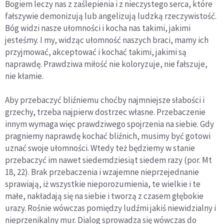
Bogiem leczy nas z zaślepienia i z nieczystego serca, które
fałszywie demonizują lub angelizują ludzką rzeczywistość.
Bóg widzi nasze ułomności i kocha nas takimi, jakimi
jesteśmy. I my, widząc ułomność naszych braci, mamy ich
przyjmować, akceptować i kochać takimi, jakimi są
naprawdę. Prawdziwa miłość nie koloryzuje, nie fałszuje,
nie kłamie.
Aby przebaczyć bliźniemu choćby najmniejsze słabości i
grzechy, trzeba najpierw dostrzec własne. Przebaczenie
innym wymaga więc prawdziwego spojrzenia na siebie. Gdy
pragniemy naprawdę kochać bliźnich, musimy być gotowi
uznać swoje ułomności. Wtedy też będziemy w stanie
przebaczyć im nawet siedemdziesiąt siedem razy (por. Mt
18, 22). Brak przebaczenia i wzajemne nieprzejednanie
sprawiają, iż wszystkie nieporozumienia, te wielkie i te
małe, nakładają się na siebie i tworzą z czasem głębokie
urazy. Rośnie wówczas pomiędzy ludźmi jakiś niewidzialny i
nieprzenikalny mur. Dialog sprowadza się wówczas do