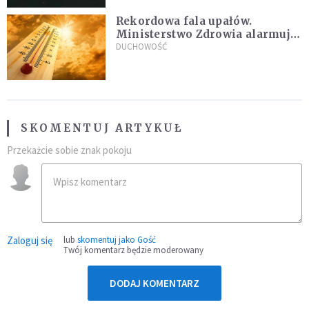
Rekordowa fala upałów.
Ministerstwo Zdrowia alarmuje
po doświadczeniach z czerwca
DUCHOWOŚĆ
SKOMENTUJ ARTYKUŁ
Przekażcie sobie znak pokoju
Zaloguj się
lub
skomentuj jako Gość
Twój komentarz będzie moderowany
DODAJ KOMENTARZ