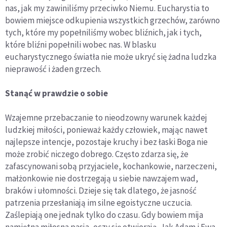
nas, jak my zawiniliśmy przeciwko Niemu. Eucharystia to
bowiem miejsce odkupienia wszystkich grzechów, zarówno
tych, które my popełniliśmy wobec bliźnich, jak i tych,
które bliźni popełnili wobec nas. W blasku
eucharystycznego światła nie może ukryć się żadna ludzka
nieprawość i żaden grzech.
Stanąć w prawdzie o sobie
Wzajemne przebaczanie to nieodzowny warunek każdej
ludzkiej miłości, ponieważ każdy człowiek, mając nawet
najlepsze intencje, pozostaje kruchy i bez łaski Boga nie
może zrobić niczego dobrego. Często zdarza się, że
zafascynowani sobą przyjaciele, kochankowie, narzeczeni,
małżonkowie nie dostrzegają u siebie nawzajem wad,
braków i ułomności. Dzieje się tak dlatego, że jasność
patrzenia przesłaniają im silne egoistyczne uczucia.
Zaślepiają one jednak tylko do czasu. Gdy bowiem mija
namiętna miłosna pasja, oczy się otwierają. Jak Adam i Ewa