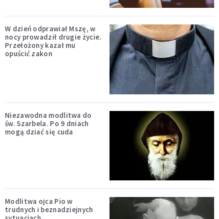
W dzień odprawiał Mszę, w
nocy prowadził drugie życie.
Przełożony kazał mu
opuścić zakon
Niezawodna modlitwa do
św. Szarbela. Po 9 dniach
mogą dziać się cuda
Modlitwa ojca Pio w
trudnych i beznadziejnych
sytuacjach