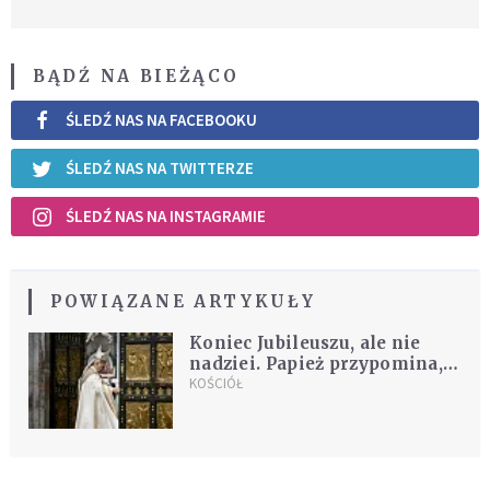
BĄDŹ NA BIEŻĄCO
ŚLEDŹ NAS NA FACEBOOKU
ŚLEDŹ NAS NA TWITTERZE
ŚLEDŹ NAS NA INSTAGRAMIE
POWIĄZANE ARTYKUŁY
Koniec Jubileuszu, ale nie
nadziei. Papież przypomina,
że życie to nie biznes, ale
KOŚCIÓŁ
podróż