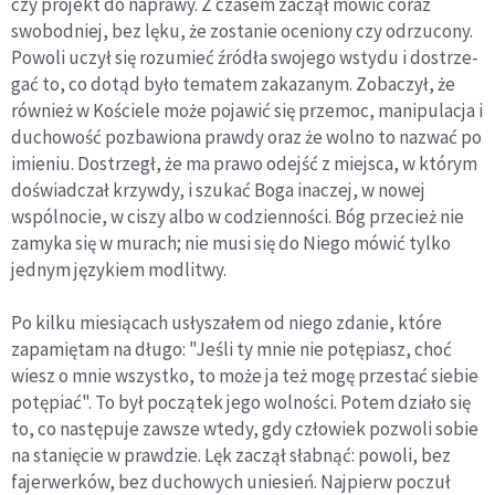
czy projekt do naprawy. Z czasem zaczął mówić coraz
swobodniej, bez lęku, że zostanie oceniony czy odrzucony.
Powoli uczył się rozumieć źródła swojego wstydu i dostrze­
gać to, co dotąd było tematem zakazanym. Zobaczył, że
również w Kościele może pojawić się przemoc, manipulacja i
duchowość pozbawiona prawdy oraz że wolno to nazwać po
imieniu. Dostrzegł, że ma prawo odejść z miejsca, w któ­rym
doświadczał krzywdy, i szukać Boga inaczej, w nowej
wspólnocie, w ciszy albo w codzienności. Bóg przecież nie
zamyka się w murach; nie musi się do Niego mówić tylko
jednym językiem modlitwy.
Po kilku miesiącach usłyszałem od niego zdanie, które
zapamiętam na długo: "Jeśli ty mnie nie potępiasz, choć
wiesz o mnie wszystko, to może ja też mogę przestać siebie
potępiać". To był początek jego wolności. Potem działo się
to, co następuje zawsze wtedy, gdy człowiek pozwoli sobie
na stanięcie w prawdzie. Lęk zaczął słabnąć: powoli, bez
fajer­werków, bez duchowych uniesień. Najpierw poczuł