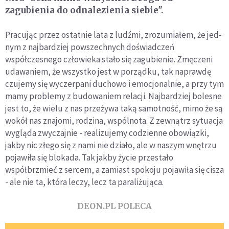
zagubienia do odnalezienia siebie".
Pracując przez ostatnie lata z ludźmi, zrozumiałem, że jed­
nym z najbardziej powszechnych doświadczeń
współczesne­go człowieka stało się zagubienie. Zmęczeni
udawaniem, że wszystko jest w porządku, tak naprawdę
czujemy się wyczer­pani duchowo i emocjonalnie, a przy tym
mamy problemy z budowaniem relacji. Najbardziej bolesne
jest to, że wielu z nas przeżywa taką samotność, mimo że są
wokół nas zna­jomi, rodzina, wspólnota. Z zewnątrz sytuacja
wygląda zwy­czajnie - realizujemy codzienne obowiązki,
jakby nic złego się z nami nie działo, ale w naszym wnętrzu
pojawiła się blokada. Tak jakby życie przestało
współbrzmieć z sercem, a zamiast spokoju pojawiła się cisza
- ale nie ta, która leczy, lecz ta paraliżująca.
DEON.PL POLECA