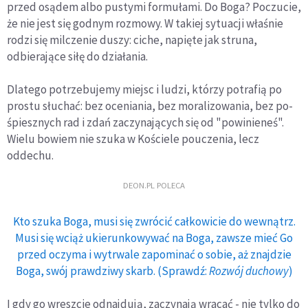
przed osądem albo pustymi formułami. Do Boga? Poczucie,
że nie jest się godnym roz­mowy. W takiej sytuacji właśnie
rodzi się milczenie duszy: ciche, napięte jak struna,
odbierające siłę do działania.
Dlatego potrzebujemy miejsc i ludzi, którzy potrafią po
prostu słuchać: bez oceniania, bez moralizowania, bez po­
śpiesznych rad i zdań zaczynających się od "powinieneś".
Wielu bowiem nie szuka w Kościele pouczenia, lecz
oddechu.
DEON.PL POLECA
Kto szuka Boga, musi się zwrócić całkowicie do wewnątrz.
Musi się wciąż ukierunkowywać na Boga, zawsze mieć Go
przed oczyma i wytrwale zapominać o sobie, aż znajdzie
Boga, swój prawdziwy skarb. (Sprawdź:
Rozwój duchowy
)
I gdy go wreszcie odnajdują, zaczynają wracać - nie tylko do