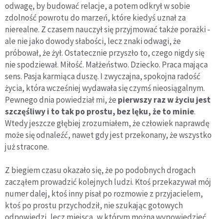
odwagę, by budować relacje, a potem odkrył w sobie
zdolność po­wrotu do marzeń, które kiedyś uznał za
nierealne. Z czasem nauczył się przyjmować także porażki -
ale nie jako dowody słabości, lecz znaki odwagi, że
próbował, że żył. Ostatecznie przyszło to, czego nigdy się
nie spodziewał. Miłość. Mał­żeństwo. Dziecko. Praca mająca
sens. Pasja karmiąca duszę. I zwyczajna, spokojna radość
życia, która wcześniej wyda­wała się czymś nieosiągalnym.
Pewnego dnia powiedział mi, że
pierwszy raz w życiu jest
szczęśliwy i to tak po prostu, bez lęku, że to minie
.
Wtedy jeszcze głębiej zrozumiałem, że człowiek naprawdę
może się odnaleźć, nawet gdy jest przekonany, że wszystko
już stracone.
Z biegiem czasu okazało się, że po podobnych drogach
zacząłem prowadzić kolejnych ludzi. Ktoś przekazywał mój
numer dalej, ktoś inny pisał po rozmowie z przyjacielem,
ktoś po prostu przychodził, nie szukając gotowych
odpowiedzi, lecz miejsca, w którym można wypowiedzieć