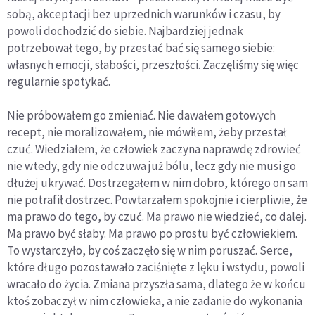
sobą, akceptacji bez uprzednich warunków i czasu, by
powoli dochodzić do siebie. Najbardziej jednak
potrzebował tego, by przestać bać się samego siebie:
własnych emocji, słabości, przeszłości. Zaczęliśmy się więc
regularnie spotykać.
Nie próbowałem go zmieniać. Nie dawałem gotowych
recept, nie moralizowałem, nie mówiłem, żeby przestał
czuć. Wiedziałem, że człowiek zaczyna naprawdę zdrowieć
nie wtedy, gdy nie odczuwa już bólu, lecz gdy nie musi go
dłużej ukrywać. Dostrzegałem w nim dobro, którego on sam
nie potrafił dostrzec. Powtarzałem spokojnie i cierpliwie, że
ma prawo do tego, by czuć. Ma prawo nie wiedzieć, co dalej.
Ma prawo być słaby. Ma prawo po prostu być człowiekiem.
To wystarczyło, by coś zaczęło się w nim poruszać. Serce,
które długo pozostawało zaciśnięte z lęku i wstydu, powoli
wracało do życia. Zmiana przyszła sama, dlatego że w końcu
ktoś zobaczył w nim człowieka, a nie zadanie do wykona­nia