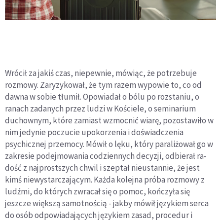
Wrócił za jakiś czas, niepewnie, mówiąc, że potrzebu­je
rozmowy. Zaryzykował, że tym razem wypowie to, co od
dawna w sobie tłumił. Opowiadał o bólu po rozstaniu, o
ranach zadanych przez ludzi w Kościele, o seminarium
duchownym, które zamiast wzmocnić wiarę, pozostawi­ło w
nim jedynie poczucie upokorzenia i doświadczenia
psychicznej przemocy. Mówił o lęku, który paraliżował go w
zakresie podejmowania codziennych decyzji, odbierał ra­
dość z najprostszych chwil i szeptał nieustannie, że jest
kimś niewystarczającym. Każda kolejna próba rozmowy z
ludźmi, do których zwracał się o pomoc, kończyła się
jeszcze większą samotnością - jakby mówił językiem serca
do osób odpo­wiadających językiem zasad, procedur i