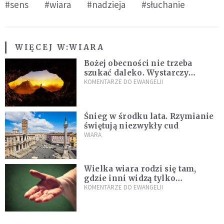
#sens
#wiara
#nadzieja
#słuchanie
WIĘCEJ W:
WIARA
Bożej obecności nie trzeba
szukać daleko. Wystarczy
nauczyć się słuchać
KOMENTARZE DO EWANGELII
Śnieg w środku lata. Rzymianie
świętują niezwykły cud
WIARA
Wielka wiara rodzi się tam,
gdzie inni widzą tylko
przeszkody
KOMENTARZE DO EWANGELII