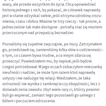
wiary, ale przede wszystkim do życia. Chcę opowiedzieć
historię jednego z nich, by pokazać, że człowiek naprawdę
jest w stanie odzyskać siebie, jeśli otrzyma odrobinę zrozu­
mienia, czasu i dobra. Właśnie te trzy rzeczy - tak proste, a
jednocześnie tak mało dostępne - potrafią stać się mostem
przerzuconym nad przepaścią beznadziei.
Poznaliśmy się zupełnie zwyczajnie, po mszy. Zatrzyma­łem
go, przedstawił się, zamieniliśmy kilka słów o codzien­ności -
o tym, co czasem bywa trudne, a co innym zdarza się
przeoczyć. Powiedziałem mu, by napisał, jeśli będzie
czegoś potrzebował. W jego oczach zobaczyłem mieszankę
nieuf­ności i nadziei, że może tym razem ktoś naprawdę
usłyszy i nie nadużyje tej relacji. Wiedziałem, że taka
ostrożność nie wynika z zamknięcia czy obojętności, lecz z
doświadczenia zawodu: zbyt wiele razy ci, którzy powinni
byli go wspierać, zamiast tego pozostawili go samego z
bólem i poczuciem odrzucenia.