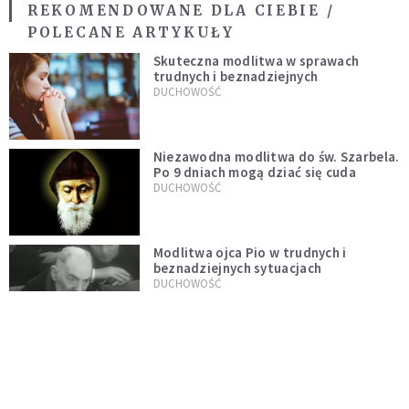
REKOMENDOWANE DLA CIEBIE /
POLECANE ARTYKUŁY
Skuteczna modlitwa w sprawach
trudnych i beznadziejnych
DUCHOWOŚĆ
Niezawodna modlitwa do św. Szarbela.
Po 9 dniach mogą dziać się cuda
DUCHOWOŚĆ
Modlitwa ojca Pio w trudnych i
beznadziejnych sytuacjach
DUCHOWOŚĆ
„Autentyczność się nie niesie”.
Katoliczki o presji i sile social mediów
WIARA