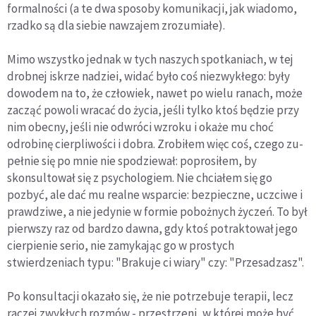
formalności (a te dwa sposoby komunikacji, jak wiadomo,
rzadko są dla siebie nawzajem zrozumiałe).
Mimo wszystko jednak w tych naszych spotkaniach, w tej
drobnej iskrze nadziei, widać było coś niezwykłego: były
dowodem na to, że człowiek, nawet po wielu ranach, może
zacząć powoli wracać do życia, jeśli tylko ktoś będzie przy
nim obecny, jeśli nie odwróci wzroku i okaże mu choć
odrobinę cierpliwości i dobra. Zrobiłem więc coś, czego zu­
pełnie się po mnie nie spodziewał: poprosiłem, by
skonsulto­wał się z psychologiem. Nie chciałem się go
pozbyć, ale dać mu realne wsparcie: bezpieczne, uczciwe i
prawdziwe, a nie jedynie w formie pobożnych życzeń. To był
pierwszy raz od bardzo dawna, gdy ktoś potraktował jego
cierpienie serio, nie zamykając go w prostych
stwierdzeniach typu: "Brakuje ci wiary" czy: "Przesadzasz".
Po konsultacji okazało się, że nie potrzebuje terapii, lecz
raczej zwykłych rozmów - przestrzeni, w której może być