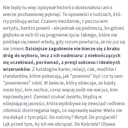
Nie będę tu więc opisywał historii o doskonałości ani o
wierze pozbawionej pęknięć. To opowieści o ludziach, któ­
rzy próbują wstać. Czasem niezdarnie, z poczuciem
wstydu, bardzo powoli - ale jednak się podnoszą, bo gdzieś
głęboko w nich tli się pragnienie życia: takiego, które nie
poddaje się nawet wtedy, gdy rozum powtarza, że nic już się
nie zmieni.
Dzisiejsze zagubienie nie bierze się z braku
dróg do wy­boru, lecz z ich nadmiaru: z niekończących
się oczekiwań, porównań, z presji sukcesu i idealnych
wizerunków.
Z ka­talogów karier, relacji, ciał, modlitw i
standardów, które pokazują, jak "powinno" być i co ty sam
"powinieneś" robić. W świecie, który obiecuje, że każdy
może być, kim zechce, coraz więcej osób nie wie już, kim
naprawdę jest. Zamiast szukać światła, błądzą w
oślepiającej jasności, która wy­dobywa się zewsząd i odbiera
zdolność dostrzegania tego, co naprawdę ważne. Wielu nie
ma dokąd z tym pójść. Do rodziny? Wstyd. Do przyjaciół?
Lęk przed tym, by ich nie obciążać. Do Kościoła? Obawa