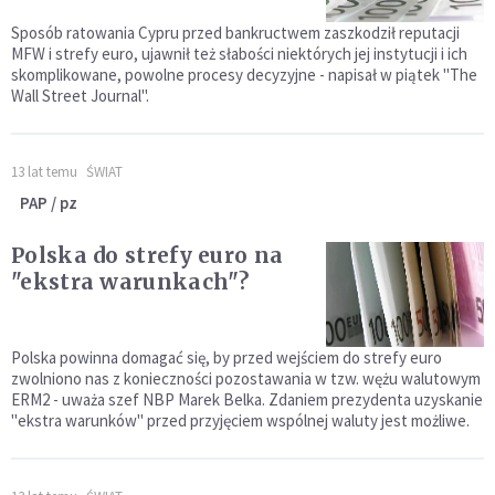
Sposób ratowania Cypru przed bankructwem zaszkodził reputacji
MFW i strefy euro, ujawnił też słabości niektórych jej instytucji i ich
skomplikowane, powolne procesy decyzyjne - napisał w piątek "The
Wall Street Journal".
13 lat temu
ŚWIAT
PAP / pz
Polska do strefy euro na
"ekstra warunkach"?
Polska powinna domagać się, by przed wejściem do strefy euro
zwolniono nas z konieczności pozostawania w tzw. wężu walutowym
ERM2 - uważa szef NBP Marek Belka. Zdaniem prezydenta uzyskanie
"ekstra warunków" przed przyjęciem wspólnej waluty jest możliwe.