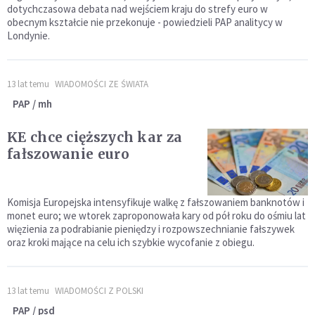
dotychczasowa debata nad wejściem kraju do strefy euro w
obecnym kształcie nie przekonuje - powiedzieli PAP analitycy w
Londynie.
13 lat temu
WIADOMOŚCI ZE ŚWIATA
PAP / mh
KE chce cięższych kar za
fałszowanie euro
Komisja Europejska intensyfikuje walkę z fałszowaniem banknotów i
monet euro; we wtorek zaproponowała kary od pół roku do ośmiu lat
więzienia za podrabianie pieniędzy i rozpowszechnianie fałszywek
oraz kroki mające na celu ich szybkie wycofanie z obiegu.
13 lat temu
WIADOMOŚCI Z POLSKI
PAP / psd