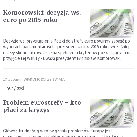
Komorowski: decyzja ws.
euro po 2015 roku
Decyzje ws. przystąpienia Polski do strefy euro powinny zapaść po
wyborach parlamentarnych i prezydenckich w 2015 roku; wcześniej
należy skoncentrować się na spełnieniu kryteriów pozwalających na
przyjęcie tej waluty - uważa prezydent Bronisław Komorowski.
13 lat temu
WIADOMOŚCI ZE ŚWIATA
PAP / psd
Problem eurostrefy - kto
płaci za kryzys
Główną trudnością w rozwiązaniu problemów Europy jest
niemożność osiągnięcia politycznego porozumienia, kto płaci za