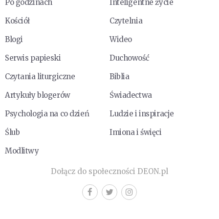
Po godzinach
Inteligentne życie
Kościół
Czytelnia
Blogi
Wideo
Serwis papieski
Duchowość
Czytania liturgiczne
Biblia
Artykuły blogerów
Świadectwa
Psychologia na co dzień
Ludzie i inspiracje
Ślub
Imiona i święci
Modlitwy
Dołącz do społeczności DEON.pl