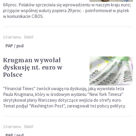
64 proc. Polaków sprzeciwia się wprowadzeniu w naszym kraju euro;
przyjęcie wspólnej waluty popiera 29 proc. - poinformował w piątek
w komunikacie CBOS.
13 lat temu
ŚWIAT
PAP / psd
Krugman wywołał
dyskusję nt. euro w
Polsce
"Financial Times" zwrócił uwagę na dyskusję, jaką wywołała teza
Paula Krugmana, który w środowym wydaniu "New York Timesa"
skrytykował plany Warszawy dotyczące wejścia do strefy euro.
Temat podjął "Washington Post", zareagowali też polscy politycy.
13 lat temu
ŚWIAT
PAP / psd