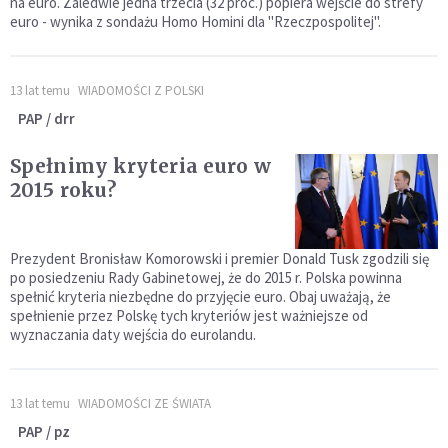
na euro. Zaledwie jedna trzecia (32 proc.) popiera wejście do strefy
euro - wynika z sondażu Homo Homini dla "Rzeczpospolitej".
13 lat temu
WIADOMOŚCI Z POLSKI
PAP / drr
Spełnimy kryteria euro w
2015 roku?
Prezydent Bronisław Komorowski i premier Donald Tusk zgodzili się
po posiedzeniu Rady Gabinetowej, że do 2015 r. Polska powinna
spełnić kryteria niezbędne do przyjęcie euro. Obaj uważają, że
spełnienie przez Polskę tych kryteriów jest ważniejsze od
wyznaczania daty wejścia do eurolandu.
13 lat temu
WIADOMOŚCI ZE ŚWIATA
PAP / pz