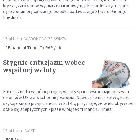
kryzys, zarówno w wymiarze narodowym, jak i społecznym - sądzi
dyrektor amerykańskiego ośrodka badawczego Stratfor George
Friedman.
13 lat temu
WIADOMOŚCI ZE ŚWIATA
"Financial Times" / PAP / slo
Stygnie entuzjazm wobec
wspólnej waluty
Entuzjazm dla wspólnej unijnej waluty spada wśród najmłodszych
członków UE we wschodniej Europie. Nawet premier Łotwy, która
szykuje się do przyjęcia euro w 2014 r., przyznaje, że wielu obywateli
stało się sceptycznych - pisze w piątek "Financial Times".
13 lat temu
ŚWIAT
PAP / pz