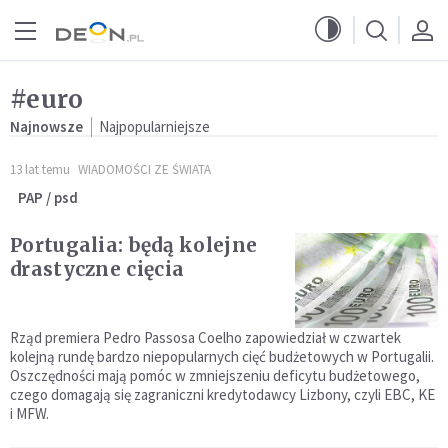
Przejdź do menu głównego
Przejdź do treści
#euro
Najnowsze
Najpopularniejsze
13 lat temu
WIADOMOŚCI ZE ŚWIATA
PAP / psd
Portugalia: będą kolejne
drastyczne cięcia
Rząd premiera Pedro Passosa Coelho zapowiedział w czwartek
kolejną rundę bardzo niepopularnych cięć budżetowych w Portugalii.
Oszczędności mają pomóc w zmniejszeniu deficytu budżetowego,
czego domagają się zagraniczni kredytodawcy Lizbony, czyli EBC, KE
i MFW.