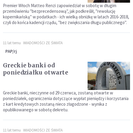
Premier Włoch Matteo Renzi zapowiedział w sobotę w długim
przemówieniu "bezprecedensową", jak podkreślił, "rewolucję
kopernikańską" w podatkach - ich wielką obniżkę w latach 2016-2018,
czyli do końca kadencji rządu, "bez zwiększania długu publicznego".
11 lat temu
WIADOMOŚCI ZE ŚWIATA
PAP/rj
Greckie banki od
poniedziałku otwarte
Greckie banki, nieczynne od 29 czerwca, zostaną otwarte w
poniedziałek, ograniczenia dotyczące wypłat pieniędzy i korzystania
z kart kredytowych zostaną nieco złagodzone - wynika z
opublikowanego w sobotę dekretu.
11 lat temu
WIADOMOŚCI ZE ŚWIATA