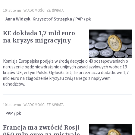
10 lat temu
WIADOMOŚCI ZE ŚWIATA
Anna Widzyk, Krzysztof Strzępka / PAP / pk
KE dokłada 1,7 mld euro
na kryzys migracyjny
Komisja Europejska podjęła w środę decyzje o 40 postępowaniach o
naruszenie bądź niewdrażanie unijnych zasad azylowych wobec 19
krajów UE, w tym Polski. Ogłosiła też, że przeznacza dodatkowe 1,7
mld euro na złagodzenie kryzysu związanego z napływem
uchodźców.
10 lat temu
WIADOMOŚCI ZE ŚWIATA
PAP / pk
Francja ma zwrócić Rosji
950 mln euro za mistrale