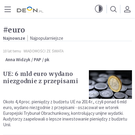
Przejdź do menu głównego
Przejdź do treści
#euro
Najnowsze
Najpopularniejsze
10 lat temu
WIADOMOŚCI ZE ŚWIATA
Anna Widzyk / PAP / pk
UE: 6 mld euro wydano
niezgodnie z przepisami
Około 4,4 proc. pieniędzy z budżetu UE na 2014 r., czyli ponad 6 mld
euro, wydano niezgodnie z przepisami - oszacował we wtorek
Europejski Trybunał Obrachunkowy, kontrolujący unijne wydatki.
Audytorzy zaapelowali o lepsze inwestowanie pieniędzy z budżetu
Unii.