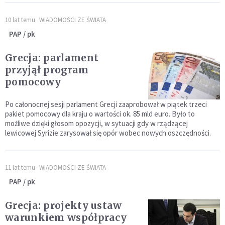
10 lat temu
WIADOMOŚCI ZE ŚWIATA
PAP / pk
Grecja: parlament
przyjął program
pomocowy
Po całonocnej sesji parlament Grecji zaaprobował w piątek trzeci
pakiet pomocowy dla kraju o wartości ok. 85 mld euro. Było to
możliwe dzięki głosom opozycji, w sytuacji gdy w rządzącej
lewicowej Syrizie zarysował się opór wobec nowych oszczędności.
11 lat temu
WIADOMOŚCI ZE ŚWIATA
PAP / pk
Grecja: projekty ustaw
warunkiem współpracy