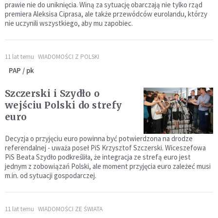
prawie nie do uniknięcia. Winą za sytuację obarczają nie tylko rząd
premiera Aleksisa Ciprasa, ale także przewódców eurolandu, którzy
nie uczynili wszystkiego, aby mu zapobiec.
11 lat temu
WIADOMOŚCI Z POLSKI
PAP / pk
Szczerski i Szydło o
wejściu Polski do strefy
euro
Decyzja o przyjęciu euro powinna być potwierdzona na drodze
referendalnej - uważa poseł PiS Krzysztof Szczerski. Wiceszefowa
PiS Beata Szydło podkreśliła, że integracja ze strefą euro jest
jednym z zobowiązań Polski, ale moment przyjęcia euro zależeć musi
m.in. od sytuacji gospodarczej.
11 lat temu
WIADOMOŚCI ZE ŚWIATA