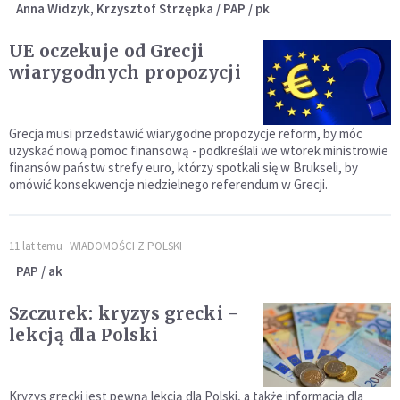
Anna Widzyk, Krzysztof Strzępka / PAP / pk
UE oczekuje od Grecji
wiarygodnych propozycji
Grecja musi przedstawić wiarygodne propozycje reform, by móc
uzyskać nową pomoc finansową - podkreślali we wtorek ministrowie
finansów państw strefy euro, którzy spotkali się w Brukseli, by
omówić konsekwencje niedzielnego referendum w Grecji.
11 lat temu
WIADOMOŚCI Z POLSKI
PAP / ak
Szczurek: kryzys grecki -
lekcją dla Polski
Kryzys grecki jest pewną lekcją dla Polski, a także informacją dla