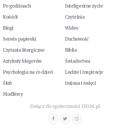
Po godzinach
Inteligentne życie
Kościół
Czytelnia
Blogi
Wideo
Serwis papieski
Duchowość
Czytania liturgiczne
Biblia
Artykuły blogerów
Świadectwa
Psychologia na co dzień
Ludzie i inspiracje
Ślub
Imiona i święci
Modlitwy
Dołącz do społeczności DEON.pl