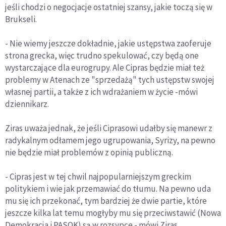
jeśli chodzi o negocjacje ostatniej szansy, jakie toczą się w
Brukseli.
- Nie wiemy jeszcze dokładnie, jakie ustępstwa zaoferuje
strona grecka, więc trudno spekulować, czy będą one
wystarczające dla eurogrupy. Ale Cipras będzie miał też
problemy w Atenach ze "sprzedażą" tych ustępstw swojej
własnej partii, a także z ich wdrażaniem w życie -mówi
dziennikarz.
Ziras uważa jednak, że jeśli Ciprasowi udałby się manewr z
radykalnym odłamem jego ugrupowania, Syrizy, na pewno
nie będzie miał problemów z opinią publiczną.
- Cipras jest w tej chwil najpopularniejszym greckim
politykiem i wie jak przemawiać do tłumu. Na pewno uda
mu się ich przekonać, tym bardziej że dwie partie, które
jeszcze kilka lat temu mogłyby mu się przeciwstawić (Nowa
Demokracja i PASOK) są w rozsypce - mówi Ziras.