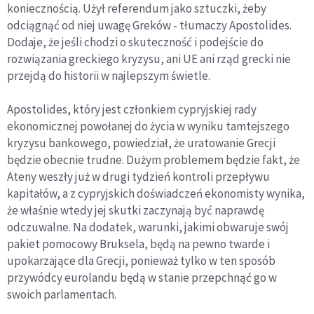
koniecznością. Użył referendum jako sztuczki, żeby
odciągnąć od niej uwagę Greków - tłumaczy Apostolides.
Dodaje, że jeśli chodzi o skuteczność i podejście do
rozwiązania greckiego kryzysu, ani UE ani rząd grecki nie
przejdą do historii w najlepszym świetle.
Apostolides, który jest członkiem cypryjskiej rady
ekonomicznej powołanej do życia w wyniku tamtejszego
kryzysu bankowego, powiedział, że uratowanie Grecji
będzie obecnie trudne. Dużym problemem będzie fakt, że
Ateny weszły już w drugi tydzień kontroli przepływu
kapitałów, a z cypryjskich doświadczeń ekonomisty wynika,
że właśnie wtedy jej skutki zaczynają być naprawdę
odczuwalne. Na dodatek, warunki, jakimi obwaruje swój
pakiet pomocowy Bruksela, będą na pewno twarde i
upokarzające dla Grecji, ponieważ tylko w ten sposób
przywódcy eurolandu będą w stanie przepchnąć go w
swoich parlamentach.