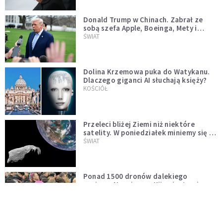
Donald Trump w Chinach. Zabrał ze
sobą szefa Apple, Boeinga, Mety i
Muska
ŚWIAT
Dolina Krzemowa puka do Watykanu.
Dlaczego giganci AI słuchają księży?
KOŚCIÓŁ
Przeleci bliżej Ziemi niż niektóre
satelity. W poniedziałek miniemy się z
asteroidą, która poprzedzi znacznie
ŚWIAT
większego "gościa"
Ponad 1500 dronów dalekiego
zasięgu. Nuncjusz w Kijowie: to nie
wygląda na wolę zakończenia wojny
ŚWIAT