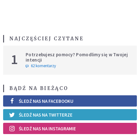
NAJCZĘŚCIEJ CZYTANE
1
Potrzebujesz pomocy? Pomodlimy się w Twojej
intencji
62 komentarzy
BĄDŹ NA BIEŻĄCO
ŚLEDŹ NAS NA FACEBOOKU
ŚLEDŹ NAS NA TWITTERZE
ŚLEDŹ NAS NA INSTAGRAMIE