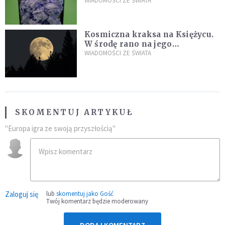
poszukiwania
WIADOMOŚCI ZE ŚWIATA
Kosmiczna kraksa na Księżycu.
W środę rano na jego
powierzchni dojdzie do
WIADOMOŚCI ZE ŚWIATA
niezwykłego zdarzenia
SKOMENTUJ ARTYKUŁ
"Europa igra ze swoją przyszłością"
Zaloguj się
lub
skomentuj jako Gość
Twój komentarz będzie moderowany