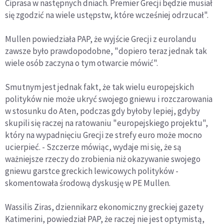
Ciprasa w następnych dniach. Premier Grecji będzie musiał
się zgodzić na wiele ustępstw, które wcześniej odrzucał".
Mullen powiedziała PAP, że wyjście Grecji z eurolandu
zawsze było prawdopodobne, "dopiero teraz jednak tak
wiele osób zaczyna o tym otwarcie mówić".
Smutnym jest jednak fakt, że tak wielu europejskich
polityków nie może ukryć swojego gniewu i rozczarowania
w stosunku do Aten, podczas gdy byłoby lepiej, gdyby
skupili się raczej na ratowaniu "europejskiego projektu",
który na wypadnięciu Grecji ze strefy euro może mocno
ucierpieć. - Szczerze mówiąc, wydaje mi się, że są
ważniejsze rzeczy do zrobienia niż okazywanie swojego
gniewu garstce greckich lewicowych polityków -
skomentowała środową dyskusję w PE Mullen.
Wassilis Ziras, dziennikarz ekonomiczny greckiej gazety
Katimerini, powiedział PAP, że raczej nie jest optymistą,