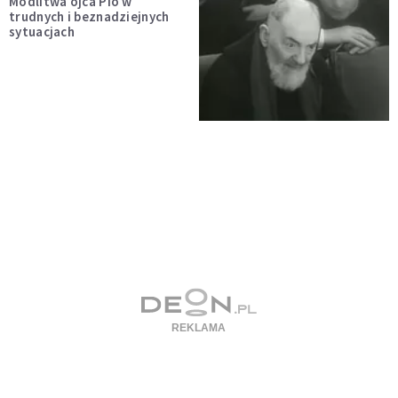
Modlitwa ojca Pio w
trudnych i beznadziejnych
sytuacjach