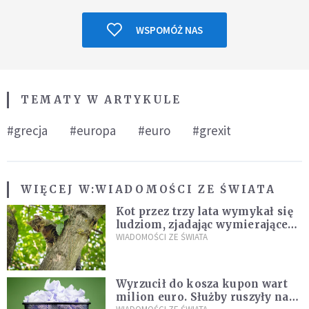
WSPOMÓŻ NAS
TEMATY W ARTYKULE
#grecja
#europa
#euro
#grexit
WIĘCEJ W:
WIADOMOŚCI ZE ŚWIATA
Kot przez trzy lata wymykał się
ludziom, zjadając wymierające
kaczki. W końcu popełnił
WIADOMOŚCI ZE ŚWIATA
fatalny błąd
Wyrzucił do kosza kupon wart
milion euro. Służby ruszyły na