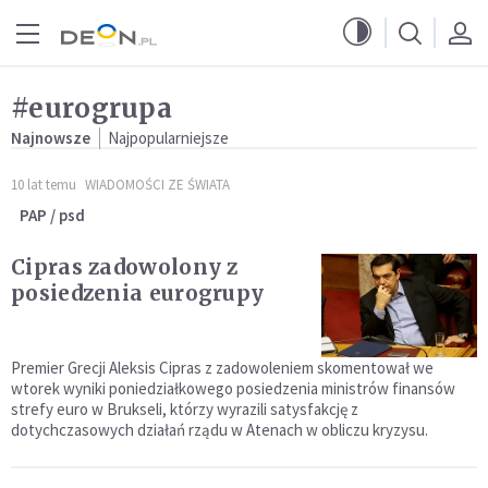
Przejdź do menu głównego
Przejdź do treści
#eurogrupa
Najnowsze
Najpopularniejsze
10 lat temu
WIADOMOŚCI ZE ŚWIATA
PAP / psd
Cipras zadowolony z
posiedzenia eurogrupy
Premier Grecji Aleksis Cipras z zadowoleniem skomentował we
wtorek wyniki poniedziałkowego posiedzenia ministrów finansów
strefy euro w Brukseli, którzy wyrazili satysfakcję z
dotychczasowych działań rządu w Atenach w obliczu kryzysu.