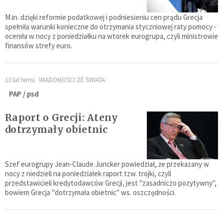
M.in. dzięki reformie podatkowej i podniesieniu cen prądu Grecja
spełniła warunki konieczne do otrzymania styczniowej raty pomocy -
oceniła w nocy z poniedziałku na wtorek eurogrupa, czyli ministrowie
finansów strefy euro.
13 lat temu
WIADOMOŚCI ZE ŚWIATA
PAP / psd
Raport o Grecji: Ateny
dotrzymały obietnic
Szef eurogrupy Jean-Claude Juncker powiedział, że przekazany w
nocy z niedzieli na poniedziałek raport tzw. trojki, czyli
przedstawicieli kredytodawców Grecji, jest "zasadniczo pozytywny",
bowiem Grecja "dotrzymała obietnic" ws. oszczędności.