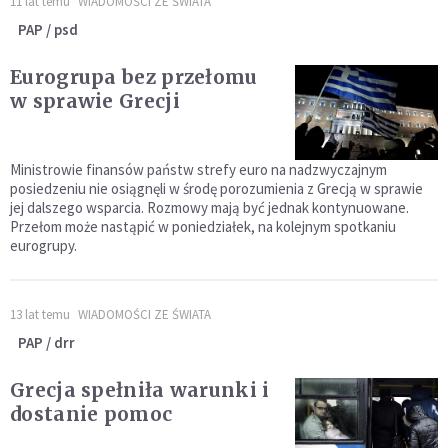
11 lat temu
WIADOMOŚCI ZE ŚWIATA
PAP / psd
Eurogrupa bez przełomu
w sprawie Grecji
Ministrowie finansów państw strefy euro na nadzwyczajnym
posiedzeniu nie osiągnęli w środę porozumienia z Grecją w sprawie
jej dalszego wsparcia. Rozmowy mają być jednak kontynuowane.
Przełom może nastąpić w poniedziałek, na kolejnym spotkaniu
eurogrupy.
13 lat temu
WIADOMOŚCI ZE ŚWIATA
PAP / drr
Grecja spełniła warunki i
dostanie pomoc