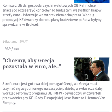
Komisarz UE ds. gospodarczych i walutowych Olli Rehn chce
znacząco rozszerzyć kontrolę nad budżetami wszystkich krajów
strefy euro - informuje we wtorek niemiecka prasa. Według
propozycji KE dwa razy do roku plany budżetowe państw byłyby
sprawdzane w Brukseli.
14 lat temu
ŚWIAT
PAP / psd
"Chcemy, aby Grecja
pozostała w euro, ale..."
Strefa euro jest gotowa dalej pomagać Grecji, ale Grecja musi
trzymać się uzgodnionego na szczycie pakietu, a zwłaszcza dalej
wdrażać reformy z programu UE i MFW - oświadczyli w czwartek
przewodniczący KE i Rady Europejskiej Jose Barroso i Herman Van
Rompuy.