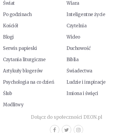
Świat
Wiara
Po godzinach
Inteligentne życie
Kościół
Czytelnia
Blogi
Wideo
Serwis papieski
Duchowość
Czytania liturgiczne
Biblia
Artykuły blogerów
Świadectwa
Psychologia na co dzień
Ludzie i inspiracje
Ślub
Imiona i święci
Modlitwy
Dołącz do społeczności DEON.pl