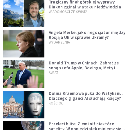
Tragiczny finał górskiej wyprawy.
Diakon zginął w ataku niedźwiedzia
WIADOMOŚCI ZE ŚWIATA
Angela Merkel jako negocjator między
Rosją a UE w sprawie Ukrainy?
WYDARZENIA
Donald Trump w Chinach. Zabrał ze
sobą szefa Apple, Boeinga, Mety i
Muska
ŚWIAT
Dolina Krzemowa puka do Watykanu.
Dlaczego giganci AI słuchają księży?
KOŚCIÓŁ
Przeleci bliżej Ziemi niż niektóre
satelity. W poniedziałek miniemy się z