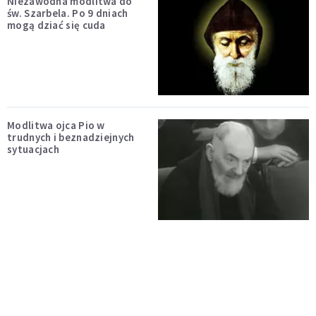
Niezawodna modlitwa do
św. Szarbela. Po 9 dniach
mogą dziać się cuda
Modlitwa ojca Pio w
trudnych i beznadziejnych
sytuacjach