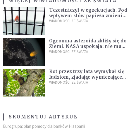
WIĘCEJ W:
WIADOMOŚCI ZE ŚWIATA
Uczestniczył w egzekucjach. Pod
wpływem słów papieża zmienił
zdanie
WIADOMOŚCI ZE ŚWIATA
Ogromna asteroida zbliży się do
Ziemi. NASA uspokaja: nie ma
zagrożenia
WIADOMOŚCI ZE ŚWIATA
Kot przez trzy lata wymykał się
ludziom, zjadając wymierające
kaczki. W końcu popełnił
WIADOMOŚCI ZE ŚWIATA
fatalny błąd
SKOMENTUJ ARTYKUŁ
Eurogrupa: plan pomocy dla banków Hiszpanii