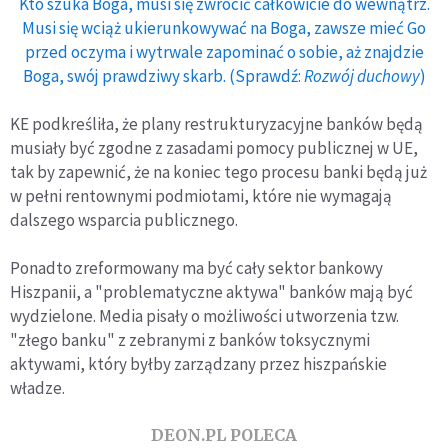
Kto szuka Boga, musi się zwrócić całkowicie do wewnątrz.
Musi się wciąż ukierunkowywać na Boga, zawsze mieć Go
przed oczyma i wytrwale zapominać o sobie, aż znajdzie
Boga, swój prawdziwy skarb. (Sprawdź:
Rozwój duchowy
)
KE podkreśliła, że plany restrukturyzacyjne banków będą
musiały być zgodne z zasadami pomocy publicznej w UE,
tak by zapewnić, że na koniec tego procesu banki będą już
w pełni rentownymi podmiotami, które nie wymagają
dalszego wsparcia publicznego.
Ponadto zreformowany ma być cały sektor bankowy
Hiszpanii, a "problematyczne aktywa" banków mają być
wydzielone. Media pisały o możliwości utworzenia tzw.
"złego banku" z zebranymi z banków toksycznymi
aktywami, który byłby zarządzany przez hiszpańskie
władze.
DEON.PL POLECA