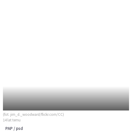
(fot. jim_d._woodward/flickr.com/CC)
14 lat temu
PAP / psd