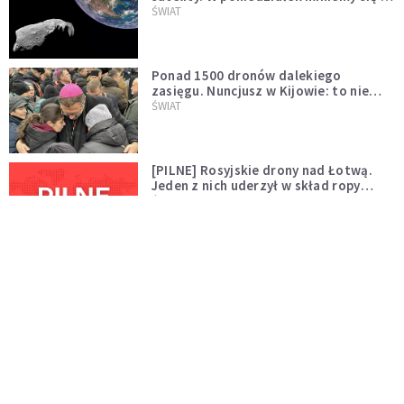
asteroidą, która poprzedzi znacznie
ŚWIAT
większego "gościa"
Ponad 1500 dronów dalekiego
zasięgu. Nuncjusz w Kijowie: to nie
wygląda na wolę zakończenia wojny
ŚWIAT
[PILNE] Rosyjskie drony nad Łotwą.
Jeden z nich uderzył w skład ropy
naftowej
ŚWIAT
Bonnie Tyler walczy o życie. Dziś fani
modlą się za głos, który śpiewał:
"Lord, help me"
WYDARZENIA