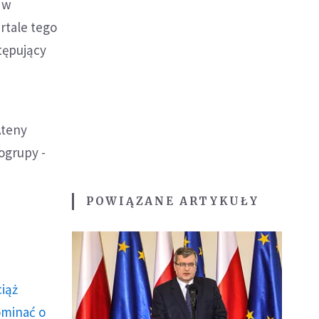
 w
rtale tego
tępujący
Ateny
ogrupy -
POWIĄZANE ARTYKUŁY
ciąż
ominać o