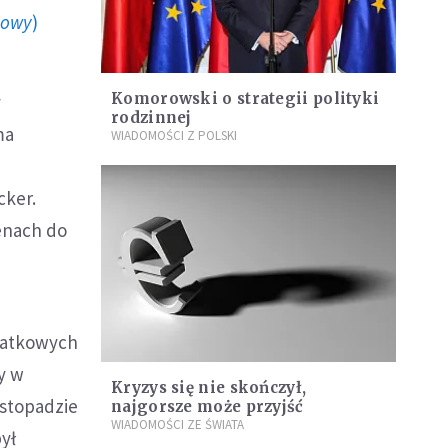
howy
)
Komorowski o strategii polityki
y
rodzinnej
ma
WIADOMOŚCI Z POLSKI
cker.
enach do
odatkowych
y w
Kryzys się nie skończył,
istopadzie
najgorsze może przyjść
WIADOMOŚCI ZE ŚWIATA
ył