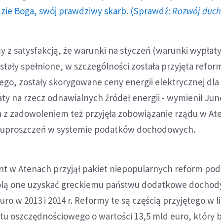
dzie Boga, swój prawdziwy skarb. (Sprawdź:
Rozwój duc
y z satysfakcją, że warunki na styczeń (warunki wypłat
ostały spełnione, w szczególności została przyjęta refor
o, zostały skorygowane ceny energii elektrycznej dla
ty na rzecz odnawialnych źródeł energii - wymienił Jun
a z zadowoleniem też przyjęła zobowiązanie rządu w At
y uproszczeń w systemie podatków dochodowych.
nt w Atenach przyjął pakiet niepopularnych reform p
wolą one uzyskać greckiemu państwu dodatkowe dochod
ro w 2013 i 2014 r. Reformy te są częścią przyjętego w l
tu oszczędnościowego o wartości 13,5 mld euro, który b