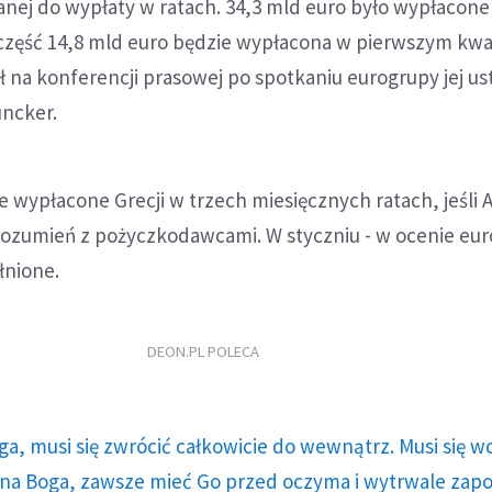
anej do wypłaty w ratach. 34,3 mld euro było wypłacone
 część 14,8 mld euro będzie wypłacona w pierwszym kwa
 na konferencji prasowej po spotkaniu eurogrupy jej us
uncker.
e wypłacone Grecji w trzech miesięcznych ratach, jeśli 
rozumień z pożyczkodawcami. W styczniu - w ocenie eur
łnione.
DEON.PL POLECA
ga, musi się zwrócić całkowicie do wewnątrz. Musi się w
a Boga, zawsze mieć Go przed oczyma i wytrwale zap