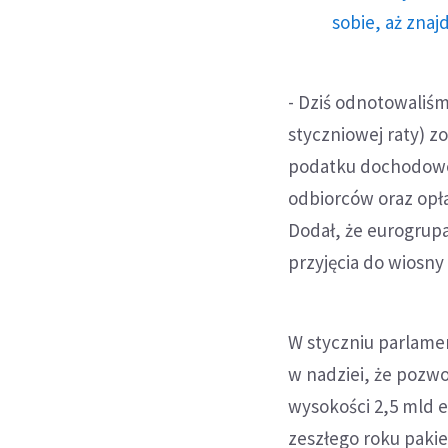
sobie, aż znaj
- Dziś odnotowaliśm
styczniowej raty) z
podatku dochodoweg
odbiorców oraz opła
Dodał, że eurogrup
przyjęcia do wiosn
W styczniu parlame
w nadziei, że poz
wysokości 2,5 mld eu
zeszłego roku pakie