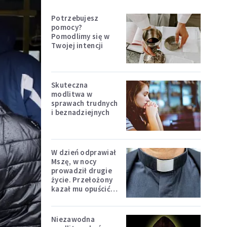
Potrzebujesz
pomocy?
Pomodlimy się w
Twojej intencji
Skuteczna
modlitwa w
sprawach trudnych
i beznadziejnych
W dzień odprawiał
Mszę, w nocy
prowadził drugie
życie. Przełożony
kazał mu opuścić
zakon
Niezawodna