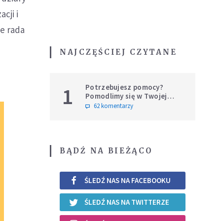
cji i
e rada
NAJCZĘŚCIEJ CZYTANE
Potrzebujesz pomocy?
1
Pomodlimy się w Twojej
intencji
62 komentarzy
BĄDŹ NA BIEŻĄCO
ŚLEDŹ NAS NA FACEBOOKU
ŚLEDŹ NAS NA TWITTERZE