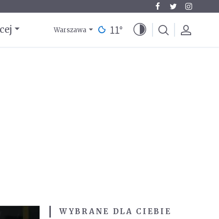
11
°
cej
Warszawa
WYBRANE DLA CIEBIE