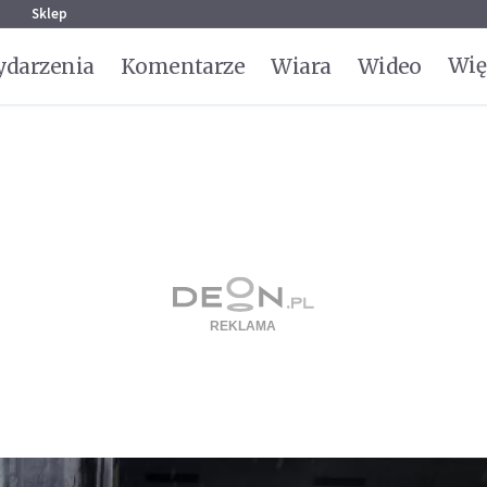
g
Sklep
Wię
darzenia
Komentarze
Wiara
Wideo