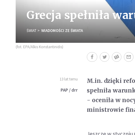
Grecja spełniła wa
ŚWIAT
WIADOMOŚCI ZE ŚWIATA
(fot. EPA/Alkis Konstantinidis)
13 lat temu
M.in. dzięki re
spełniła warun
PAP / drr
- oceniła w noc
ministrowie fin
Jeszcze w styczniu