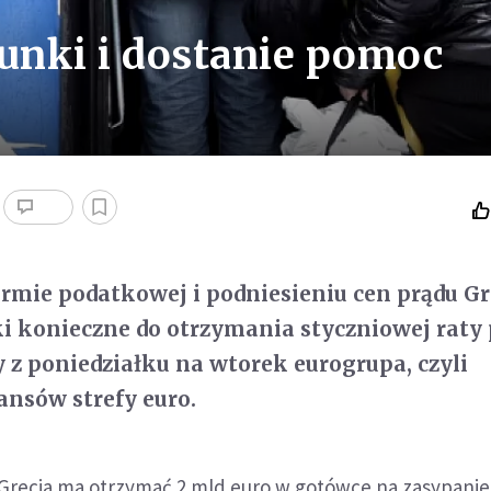
runki i dostanie pomoc
formie podatkowej i podniesieniu cen prądu Gr
ki konieczne do otrzymania styczniowej rat
y z poniedziałku na wtorek eurogrupa, czyli
ansów strefy euro.
 Grecja ma otrzymać 2 mld euro w gotówce na zasypanie