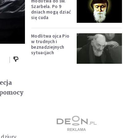
modlitwa do św.
Szarbela. Po 9
dniach mogą dziać
się cuda
Modlitwa ojca Pio
w trudnych i
beznadziejnych
sytuacjach
ecja
y pomocy
 dziury