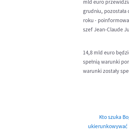
mld euro przewidzi
grudniu, pozostała
roku - poinformował
szef Jean-Claude J
14,8 mld euro będzi
spełnią warunki po
warunki zostały spe
Kto szuka Bo
ukierunkowywać n