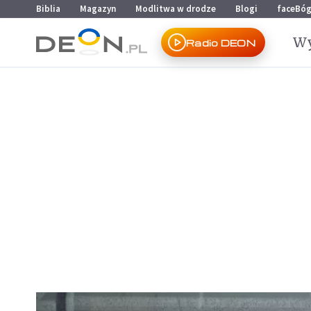
Przejdź do menu głównego
Przejdź do treści
Biblia
Magazyn
Modlitwa w drodze
Blogi
faceBó
Wy
Radio DEON