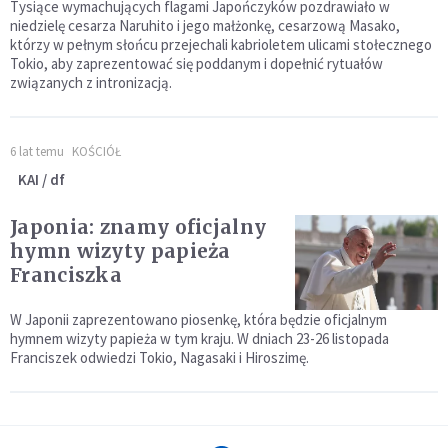
Tysiące wymachujących flagami Japończyków pozdrawiało w
niedzielę cesarza Naruhito i jego małżonkę, cesarzową Masako,
którzy w pełnym słońcu przejechali kabrioletem ulicami stołecznego
Tokio, aby zaprezentować się poddanym i dopełnić rytuałów
związanych z intronizacją.
6 lat temu
KOŚCIÓŁ
KAI / df
Japonia: znamy oficjalny
hymn wizyty papieża
Franciszka
W Japonii zaprezentowano piosenkę, która będzie oficjalnym
hymnem wizyty papieża w tym kraju. W dniach 23-26 listopada
Franciszek odwiedzi Tokio, Nagasaki i Hiroszimę.