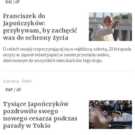
KAI / df
Franciszek do
Japończyków:
przybywam, by zachęcić
was do ochrony życia
O celach swojej rozpoczynającej się w najbliższą sobotę, 23 listopada
wizyty w Japonii mówił papież w swoim przesłaniu wideo,
skierowanym do wszystkich mieszkańców tego kraju.
6 lat temu
ŚWIAT
PAP / df
Tysiące Japończyków
pozdrowiło swego
nowego cesarza podczas
parady w Tokio