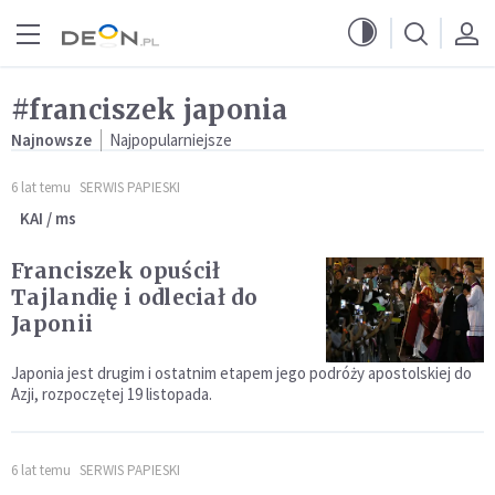
Przejdź do menu głównego
Przejdź do treści
#franciszek japonia
Najnowsze
Najpopularniejsze
6 lat temu
SERWIS PAPIESKI
KAI / ms
Franciszek opuścił
Tajlandię i odleciał do
Japonii
Japonia jest drugim i ostatnim etapem jego podróży apostolskiej do
Azji, rozpoczętej 19 listopada.
6 lat temu
SERWIS PAPIESKI