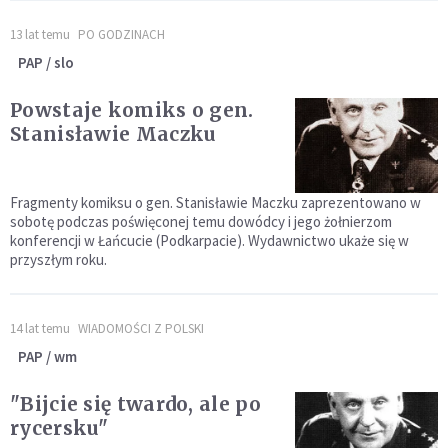
13 lat temu
PO GODZINACH
PAP / slo
Powstaje komiks o gen.
Stanisławie Maczku
Fragmenty komiksu o gen. Stanisławie Maczku zaprezentowano w
sobotę podczas poświęconej temu dowódcy i jego żołnierzom
konferencji w Łańcucie (Podkarpacie). Wydawnictwo ukaże się w
przyszłym roku.
14 lat temu
WIADOMOŚCI Z POLSKI
PAP / wm
"Bijcie się twardo, ale po
rycersku"