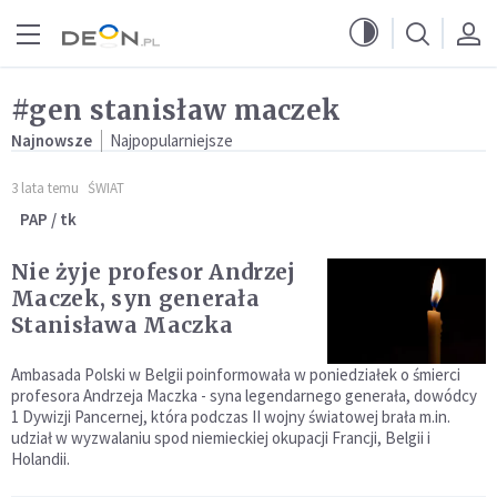
Przejdź do menu głównego
Przejdź do treści
#gen stanisław maczek
Najnowsze
Najpopularniejsze
3 lata temu
ŚWIAT
PAP / tk
Nie żyje profesor Andrzej
Maczek, syn generała
Stanisława Maczka
Ambasada Polski w Belgii poinformowała w poniedziałek o śmierci
profesora Andrzeja Maczka - syna legendarnego generała, dowódcy
1 Dywizji Pancernej, która podczas II wojny światowej brała m.in.
udział w wyzwalaniu spod niemieckiej okupacji Francji, Belgii i
Holandii.