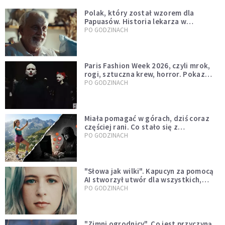
Polak, który został wzorem dla
Papuasów. Historia lekarza w
sutannie, który uleczył dżunglę
PO GODZINACH
Paris Fashion Week 2026, czyli mrok,
rogi, sztuczna krew, horror. Pokaz
mody czy fascynacja diabłem?
PO GODZINACH
Miała pomagać w górach, dziś coraz
częściej rani. Co stało się z
Tatromaniakami?
PO GODZINACH
"Słowa jak wilki". Kapucyn za pomocą
AI stworzył utwór dla wszystkich,
którzy doświadczają hejtu
PO GODZINACH
"Zimni ogrodnicy". Co jest przyczyną