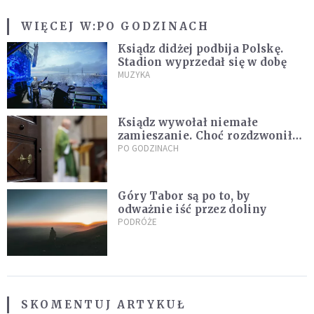
WIĘCEJ W:
PO GODZINACH
Ksiądz didżej podbija Polskę.
Stadion wyprzedał się w dobę
MUZYKA
Ksiądz wywołał niemałe
zamieszanie. Choć rozdzwoniły
się telefony z całego kraju,
PO GODZINACH
przyznał, że niczego nie żałuje
Góry Tabor są po to, by
odważnie iść przez doliny
PODRÓŻE
SKOMENTUJ ARTYKUŁ