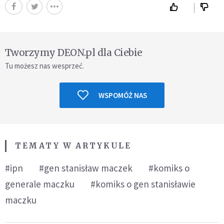
Tworzymy DEON.pl dla Ciebie
Tu możesz nas wesprzeć.
WSPOMÓŻ NAS
TEMATY W ARTYKULE
#ipn
#gen stanisław maczek
#komiks o
generale maczku
#komiks o gen stanisławie
maczku