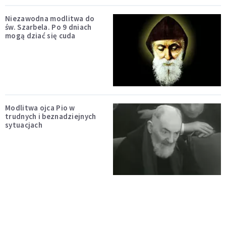
Niezawodna modlitwa do
św. Szarbela. Po 9 dniach
mogą dziać się cuda
Modlitwa ojca Pio w
trudnych i beznadziejnych
sytuacjach