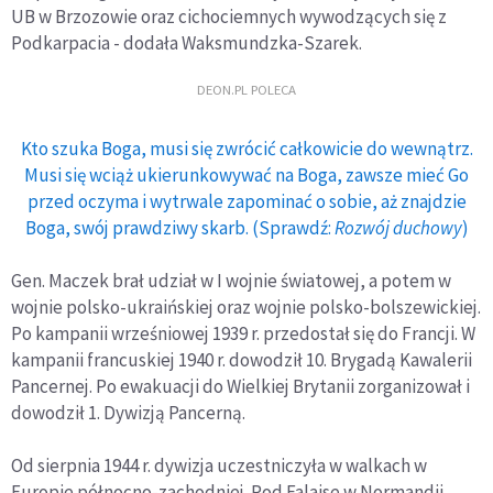
UB w Brzozowie oraz cichociemnych wywodzących się z
Podkarpacia - dodała Waksmundzka-Szarek.
DEON.PL POLECA
Kto szuka Boga, musi się zwrócić całkowicie do wewnątrz.
Musi się wciąż ukierunkowywać na Boga, zawsze mieć Go
przed oczyma i wytrwale zapominać o sobie, aż znajdzie
Boga, swój prawdziwy skarb. (Sprawdź:
Rozwój duchowy
)
Gen. Maczek brał udział w I wojnie światowej, a potem w
wojnie polsko-ukraińskiej oraz wojnie polsko-bolszewickiej.
Po kampanii wrześniowej 1939 r. przedostał się do Francji. W
kampanii francuskiej 1940 r. dowodził 10. Brygadą Kawalerii
Pancernej. Po ewakuacji do Wielkiej Brytanii zorganizował i
dowodził 1. Dywizją Pancerną.
Od sierpnia 1944 r. dywizja uczestniczyła w walkach w
Europie północno-zachodniej. Pod Falaise w Normandii