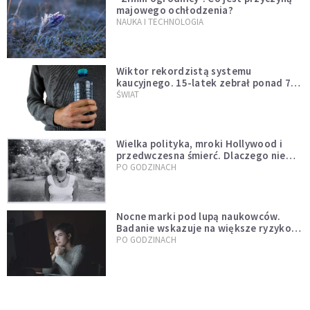
majowego ochłodzenia?
NAUKA I TECHNOLOGIA
Wiktor rekordzistą systemu
kaucyjnego. 15-latek zebrał ponad 7
tys. butelek i puszek
ŚWIAT
Wielka polityka, mroki Hollywood i
przedwczesna śmierć. Dlaczego nie
możemy przestać mówić o Marilyn
PO GODZINACH
Monroe?
Nocne marki pod lupą naukowców.
Badanie wskazuje na większe ryzyko
zawału
PO GODZINACH