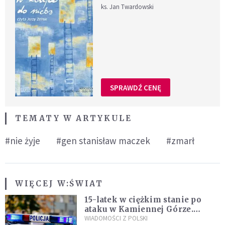
ks. Jan Twardowski
SPRAWDŹ CENĘ
TEMATY W ARTYKULE
#nie żyje
#gen stanisław maczek
#zmarł
WIĘCEJ W:
ŚWIAT
15-latek w ciężkim stanie po
ataku w Kamiennej Górze.
Policja zatrzymała dwóch
WIADOMOŚCI Z POLSKI