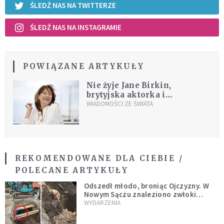
ŚLEDŹ NAS NA TWITTERZE
ŚLEDŹ NAS NA INSTAGRAMIE
POWIĄZANE ARTYKUŁY
Nie żyje Jane Birkin,
brytyjska aktorka i
piosenkarka
WIADOMOŚCI ZE ŚWIATA
REKOMENDOWANE DLA CIEBIE /
POLECANE ARTYKUŁY
Odszedł młodo, broniąc Ojczyzny. W
Nowym Sączu znaleziono zwłoki
mężczyzny z czasów potopu
WYDARZENIA
szwedzkiego