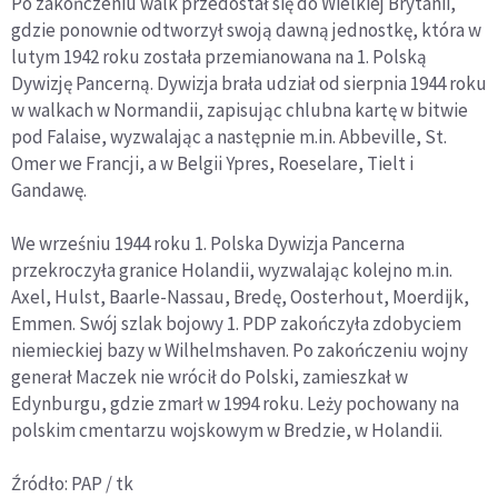
Po zakończeniu walk przedostał się do Wielkiej Brytanii,
gdzie ponownie odtworzył swoją dawną jednostkę, która w
lutym 1942 roku została przemianowana na 1. Polską
Dywizję Pancerną. Dywizja brała udział od sierpnia 1944 roku
w walkach w Normandii, zapisując chlubna kartę w bitwie
pod Falaise, wyzwalając a następnie m.in. Abbeville, St.
Omer we Francji, a w Belgii Ypres, Roeselare, Tielt i
Gandawę.
We wrześniu 1944 roku 1. Polska Dywizja Pancerna
przekroczyła granice Holandii, wyzwalając kolejno m.in.
Axel, Hulst, Baarle-Nassau, Bredę, Oosterhout, Moerdijk,
Emmen. Swój szlak bojowy 1. PDP zakończyła zdobyciem
niemieckiej bazy w Wilhelmshaven. Po zakończeniu wojny
generał Maczek nie wrócił do Polski, zamieszkał w
Edynburgu, gdzie zmarł w 1994 roku. Leży pochowany na
polskim cmentarzu wojskowym w Bredzie, w Holandii.
Źródło: PAP / tk