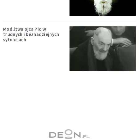
Modlitwa ojca Pio w
trudnych i beznadziejnych
sytuacjach