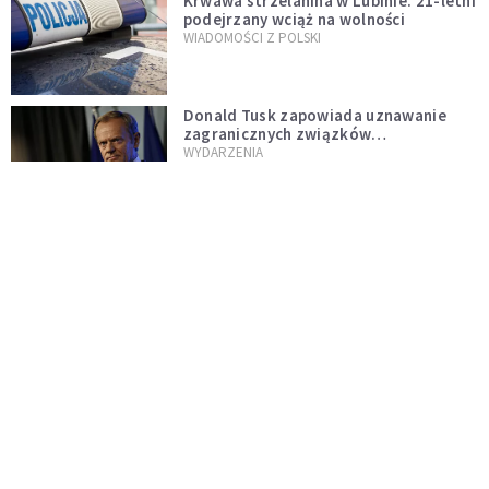
Krwawa strzelanina w Lubinie. 21-letni
podejrzany wciąż na wolności
WIADOMOŚCI Z POLSKI
Donald Tusk zapowiada uznawanie
zagranicznych związków
jednopłciowych. "Państwo oblało ten
WYDARZENIA
test"
Dolina Krzemowa puka do Watykanu.
Dlaczego giganci AI słuchają księży?
KOŚCIÓŁ