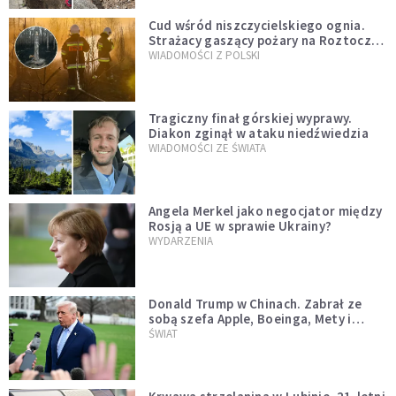
Cud wśród niszczycielskiego ognia.
Strażacy gaszący pożary na Roztoczu
opublikowali niezwykłe zdjęcie
WIADOMOŚCI Z POLSKI
Tragiczny finał górskiej wyprawy.
Diakon zginął w ataku niedźwiedzia
WIADOMOŚCI ZE ŚWIATA
Angela Merkel jako negocjator między
Rosją a UE w sprawie Ukrainy?
WYDARZENIA
Donald Trump w Chinach. Zabrał ze
sobą szefa Apple, Boeinga, Mety i
Muska
ŚWIAT