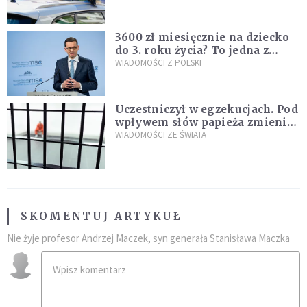
nastolatków
3600 zł miesięcznie na dziecko
do 3. roku życia? To jedna z
propozycji programu "Rozwój
WIADOMOŚCI Z POLSKI
Plus"
Uczestniczył w egzekucjach. Pod
wpływem słów papieża zmienił
zdanie
WIADOMOŚCI ZE ŚWIATA
SKOMENTUJ ARTYKUŁ
Nie żyje profesor Andrzej Maczek, syn generała Stanisława Maczka