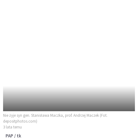
Nie żyje syn gen. Stanisława Maczka, prof. Andrzej Maczek (Fot.
depositphotos.com)
3 lata temu
PAP / tk