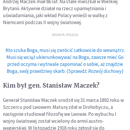
Andrzej Maczek miał 86 lat. Na stałe mieszkał w Wielkiej
Brytanii. Aktywnie działał na rzecz upamiętniania i
uświadamiania, jaki wkład Polacy wnieśli w walkę z
Niemcami podczas II wojny światowej.
DEON.PL POLECA
Kto szuka Boga, musi się zwrócić całkowicie do wewnątrz.
Musi się wciąż ukierunkowywać na Boga, zawsze mieć Go
przed oczyma i wytrwale zapominać o sobie, aż znajdzie
Boga, swój prawdziwy skarb. (Sprawdź:
Rozwój duchowy
)
Kim był gen. Stanisław Maczek?
Generał Stanisław Maczek urodził się 31 marca 1892 roku w
Szczercu pod Lwowem. Maturę zdał w Drohobyczu, a
następnie studiował filozofię we Lwowie. Po wybuchu I
wojny światowej został wcielony do armii austro-
węgierskiej. W listopadzie 1918 roku zgłosił się do