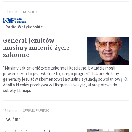
13 lat temu
KOŚCIÓŁ
Radio Watykańskie
Generał jezuitów:
musimy zmienić życie
zakonne
"Musimy tak zmienić życie zakonne i kościelne, by ludzie mogli
powiedzieć: «To jest właśnie to, czego pragnę»". Tak przełożony
generalny jezuitów skomentował aktualną sytuację powołaniową. O.
Adolfo Nicolás przebywa w Hiszpanii z wizytą, która potrwa do
soboty 11 maja.
13 lat temu
SERWIS PAPIESKI
KAI / mh