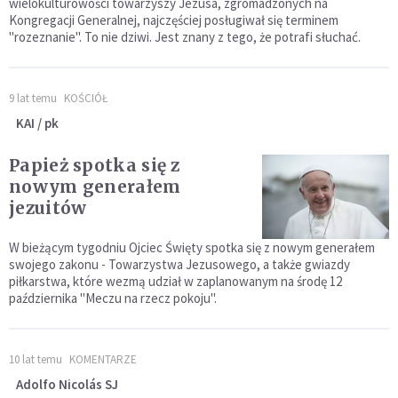
wielokulturowości towarzyszy Jezusa, zgromadzonych na
Kongregacji Generalnej, najczęściej posługiwał się terminem
"rozeznanie". To nie dziwi. Jest znany z tego, że potrafi słuchać.
9 lat temu
KOŚCIÓŁ
KAI / pk
Papież spotka się z
nowym generałem
jezuitów
W bieżącym tygodniu Ojciec Święty spotka się z nowym generałem
swojego zakonu - Towarzystwa Jezusowego, a także gwiazdy
piłkarstwa, które wezmą udział w zaplanowanym na środę 12
października "Meczu na rzecz pokoju".
10 lat temu
KOMENTARZE
Adolfo Nicolás SJ