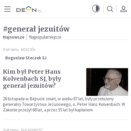
Przejdź do menu głównego
Przejdź do treści
#generał jezuitów
Najnowsze
Najpopularniejsze
9 lat temu
KOŚCIÓŁ
Bogusław Steczek SJ
Kim był Peter Hans
Kolvenbach SJ, były
generał jezuitów?
26 listopada w Bejrucie zmarł, w wieku 87 lat, były przełożony
generalny Towarzystwa Jezusowego, o. Peter Hans Kolvenbach. W
Zakonie przeżył 68 lat, a przez 55 lat był kapłanem.
9 lat temu
DUCHOWOŚĆ