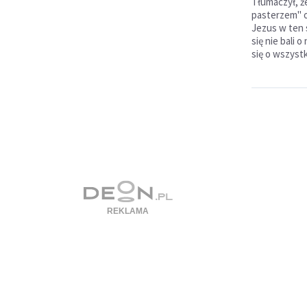
Tłumaczył, 
pasterzem" o
Jezus w ten
się nie bali 
się o wszyst