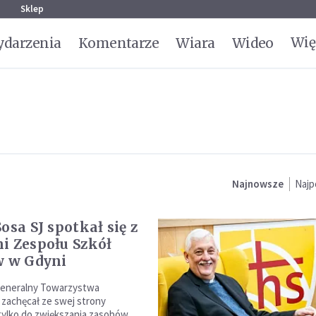
g
Sklep
Wię
darzenia
Komentarze
Wiara
Wideo
Najnowsze
Najp
osa SJ spotkał się z
i Zespołu Szkół
w w Gdyni
generalny Towarzystwa
zachęcał ze swej strony
tylko do zwiększania zasobów