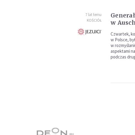
Generał
7 lat temu
KOŚCIÓŁ
w Ausc
Czwartek, ko
w Polsce, był
w rozmyślani
aspektami nas
podczas drug