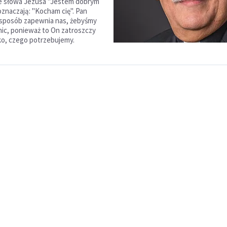
że słowa Jezusa "Jestem dobrym
znaczają: "Kocham cię". Pan
 sposób zapewnia nas, żebyśmy
o nic, ponieważ to On zatroszczy
ko, czego potrzebujemy.