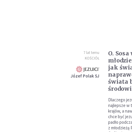
O. Sosa
7 lat temu
KOŚCIÓŁ
młodzie
jak świ
naprawd
Józef Polak SJ
świata 
środowi
Dlaczego jezu
najlepsze w t
krajów, a na
chce być jezu
padło podcza
z młodzieżą 