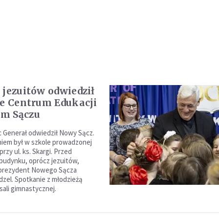
 jezuitów odwiedził
ie Centrum Edukacji
m Sączu
ec Generał odwiedził Nowy Sącz.
iem był w szkole prowadzonej
rzy ul. ks. Skargi. Przed
budynku, oprócz jezuitów,
ł prezydent Nowego Sącza
zel. Spotkanie z młodzieżą
sali gimnastycznej.