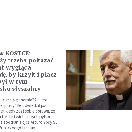
 w KOSTCE:
ży trzeba pokazać
at wygląda
ę, by krzyk i płacz
był w tym
sku słyszalny
ici mają generała? Co jest
ej pracy? Ile odwiedził już
wet kiedy zdał sobie sprawę, że
itą? Te i wiele innych pytań
s spotkania ojca Arturo Sosy SJ
Publicznego Liceum