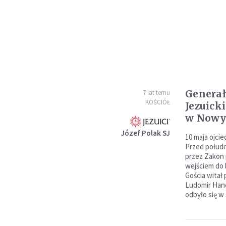
Generał
7 lat temu
KOŚCIÓŁ
Jezuick
w Nowy
Józef Polak SJ
10 maja ojci
Przed połudn
przez Zakon p
wejściem do 
Gościa wita
Ludomir Hand
odbyło się w 