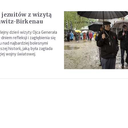
 jezuitów z wizytą
hwitz-Birkenau
lejny dzień wizyty Ojca Generała
 dniem refleksji i zagłębienia się
u nad najbardziej bolesnymi
zej historii, jaką była zagłada
iej wojny światowej.