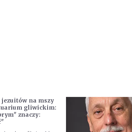
 jezuitów na mszy
uarium gliwickim:
brym" znaczy:
ć"