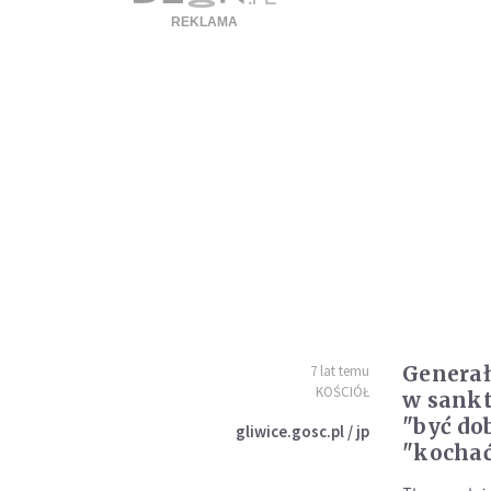
Generał
7 lat temu
KOŚCIÓŁ
w sankt
"być do
gliwice.gosc.pl / jp
"kocha