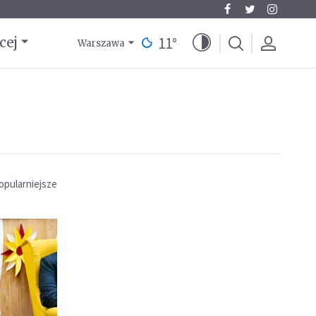
11
°
cej
Warszawa
opularniejsze