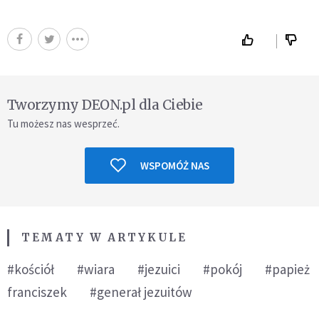
Tworzymy DEON.pl dla Ciebie
Tu możesz nas wesprzeć.
WSPOMÓŻ NAS
TEMATY W ARTYKULE
#kościół
#wiara
#jezuici
#pokój
#papież
franciszek
#generał jezuitów