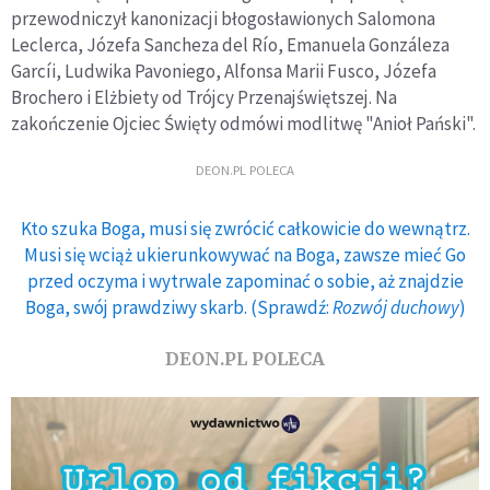
przewodniczył kanonizacji błogosławionych Salomona
Leclerca, Józefa Sancheza del Río, Emanuela Gonzáleza
Garcíi, Ludwika Pavoniego, Alfonsa Marii Fusco, Józefa
Brochero i Elżbiety od Trójcy Przenajświętszej. Na
zakończenie Ojciec Święty odmówi modlitwę "Anioł Pański".
DEON.PL POLECA
Kto szuka Boga, musi się zwrócić całkowicie do wewnątrz.
Musi się wciąż ukierunkowywać na Boga, zawsze mieć Go
przed oczyma i wytrwale zapominać o sobie, aż znajdzie
Boga, swój prawdziwy skarb. (Sprawdź:
Rozwój duchowy
)
DEON.PL POLECA