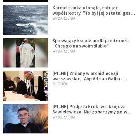
Karmelitanka utonęła, ratując
współsiostry. "To był jej ostatni gest
miłości"
WYDARZENIA
Śpiewający ksiądz podbija internet.
"Chcę go na swoim ślubie"
WYDARZENIA
[PILNE] Zmiany w archidiecezji
warszawskiej. Abp Adrian Galbas
wręczył dekrety nowym proboszczom
KOŚCIÓŁ
[PILNE] Podjęto kroki ws. księdza
Sawielewicza. Nie zobaczymy go w
mediach
WYDARZENIA