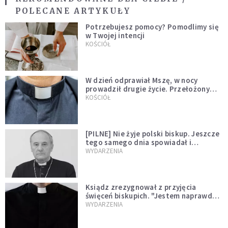
POLECANE ARTYKUŁY
Potrzebujesz pomocy? Pomodlimy się
w Twojej intencji
KOŚCIÓŁ
W dzień odprawiał Mszę, w nocy
prowadził drugie życie. Przełożony
kazał mu opuścić zakon
KOŚCIÓŁ
[PILNE] Nie żyje polski biskup. Jeszcze
tego samego dnia spowiadał i
sprawował Mszę świętą
WYDARZENIA
Ksiądz zrezygnował z przyjęcia
święceń biskupich. "Jestem naprawdę
niegodny"
WYDARZENIA