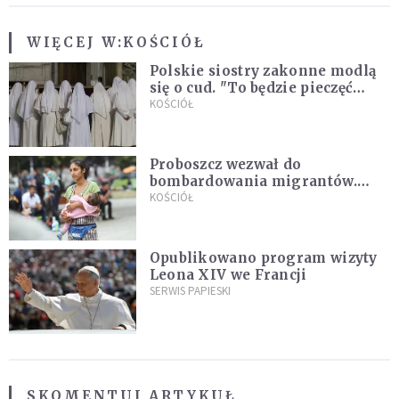
WIĘCEJ W:
KOŚCIÓŁ
Polskie siostry zakonne modlą
się o cud. "To będzie pieczęć
Pana Boga dla naszej wiary"
KOŚCIÓŁ
Proboszcz wezwał do
bombardowania migrantów.
"Masowy ogień przeciwko
KOŚCIÓŁ
najeźdźcom!"
Opublikowano program wizyty
Leona XIV we Francji
SERWIS PAPIESKI
SKOMENTUJ ARTYKUŁ