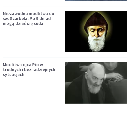
Niezawodna modlitwa do
św. Szarbela. Po 9 dniach
mogą dziać się cuda
Modlitwa ojca Pio w
trudnych i beznadziejnych
sytuacjach