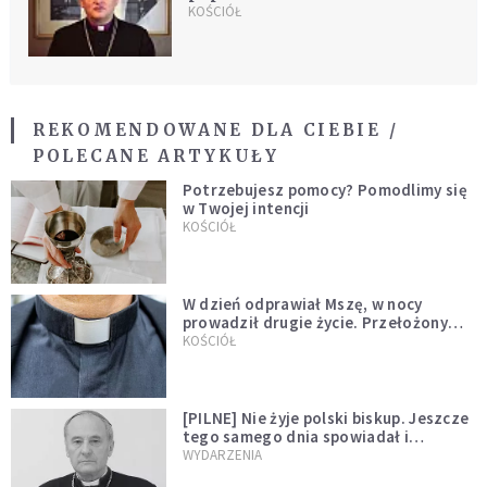
ekumenizmu
KOŚCIÓŁ
REKOMENDOWANE DLA CIEBIE /
POLECANE ARTYKUŁY
Potrzebujesz pomocy? Pomodlimy się
w Twojej intencji
KOŚCIÓŁ
W dzień odprawiał Mszę, w nocy
prowadził drugie życie. Przełożony
kazał mu opuścić zakon
KOŚCIÓŁ
[PILNE] Nie żyje polski biskup. Jeszcze
tego samego dnia spowiadał i
sprawował Mszę świętą
WYDARZENIA