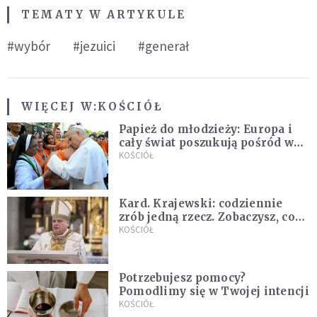
TEMATY W ARTYKULE
#wybór
#jezuici
#generał
WIĘCEJ W:
KOŚCIÓŁ
Papież do młodzieży: Europa i
cały świat poszukują pośród was
nowych świętych
KOŚCIÓŁ
Kard. Krajewski: codziennie
zrób jedną rzecz. Zobaczysz, co
stanie się z twoim życiem
KOŚCIÓŁ
Potrzebujesz pomocy?
Pomodlimy się w Twojej intencji
KOŚCIÓŁ