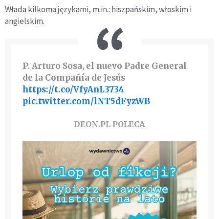
Włada kilkoma językami, m.in.: hiszpańskim, włoskim i
angielskim.
P. Arturo Sosa, el nuevo Padre General
de la Compañía de Jesús
https://t.co/VfyAnL3734
pic.twitter.com/lNT5dFyzWB
DEON.PL POLECA