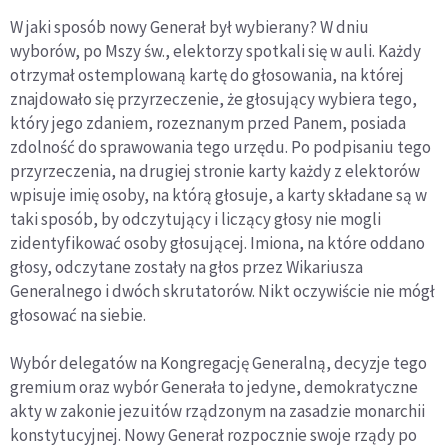
W jaki sposób nowy Generał był wybierany? W dniu
wyborów, po Mszy św., elektorzy spotkali się w auli. Każdy
otrzymał ostemplowaną kartę do głosowania, na której
znajdowało się przyrzeczenie, że głosujący wybiera tego,
który jego zdaniem, rozeznanym przed Panem, posiada
zdolność do sprawowania tego urzędu. Po podpisaniu tego
przyrzeczenia, na drugiej stronie karty każdy z elektorów
wpisuje imię osoby, na którą głosuje, a karty składane są w
taki sposób, by odczytujący i liczący głosy nie mogli
zidentyfikować osoby głosującej. Imiona, na które oddano
głosy, odczytane zostały na głos przez Wikariusza
Generalnego i dwóch skrutatorów. Nikt oczywiście nie mógł
głosować na siebie.
Wybór delegatów na Kongregację Generalną, decyzje tego
gremium oraz wybór Generała to jedyne, demokratyczne
akty w zakonie jezuitów rządzonym na zasadzie monarchii
konstytucyjnej. Nowy Generał rozpocznie swoje rządy po