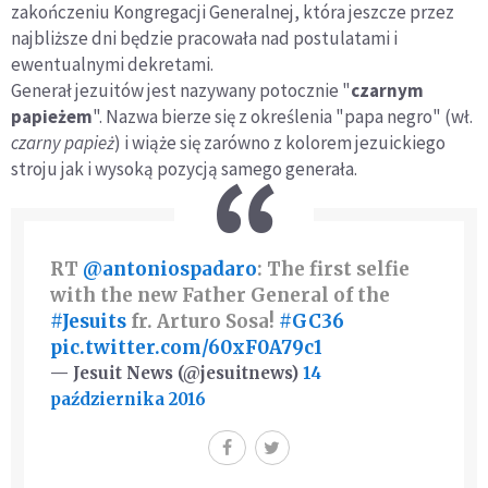
zakończeniu Kongregacji Generalnej, która jeszcze przez
najbliższe dni będzie pracowała nad postulatami i
ewentualnymi dekretami.
Generał jezuitów jest nazywany potocznie "
czarnym
papieżem
". Nazwa bierze się z określenia "papa negro" (wł.
czarny papież
) i wiąże się zarówno z kolorem jezuickiego
stroju jak i wysoką pozycją samego generała.
RT
@antoniospadaro
: The first selfie
with the new Father General of the
#Jesuits
fr. Arturo Sosa!
#GC36
pic.twitter.com/60xF0A79c1
— Jesuit News (@jesuitnews)
14
października 2016