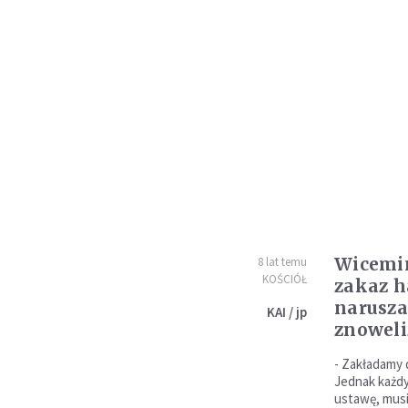
Wicemin
8 lat temu
KOŚCIÓŁ
zakaz h
narusza
KAI / jp
znowel
- Zakładamy 
Jednak każdy
ustawę, musi