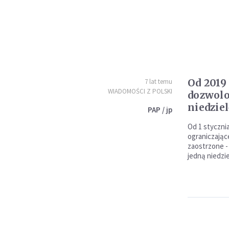
Od 2019
7 lat temu
WIADOMOŚCI Z POLSKI
dozwolo
niedzie
PAP / jp
Od 1 styczni
ograniczając
zaostrzone -
jedną niedzie