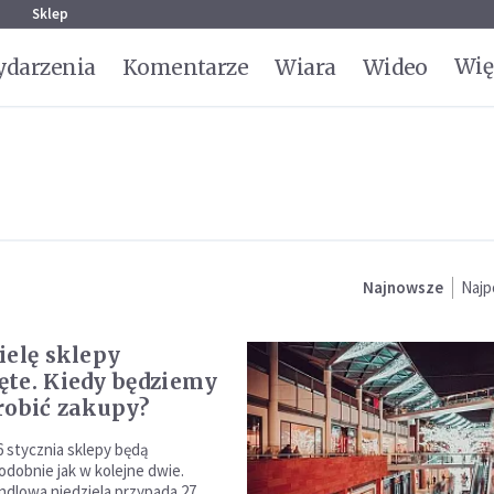
g
Sklep
Wię
darzenia
Komentarze
Wiara
Wideo
Najnowsze
Najp
ielę sklepy
te. Kiedy będziemy
robić zakupy?
6 stycznia sklepy będą
odobnie jak w kolejne dwie.
andlowa niedziela przypada 27