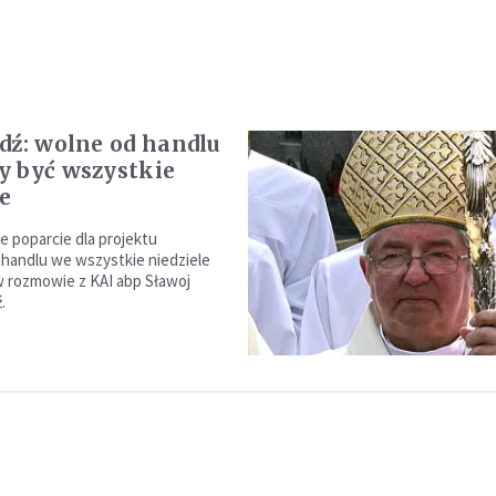
dź: wolne od handlu
 być wszystkie
le
 poparcie dla projektu
 handlu we wszystkie niedziele
 w rozmowie z KAI abp Sławoj
.