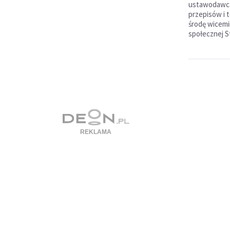
ustawodawca
przepisów i 
środę wicemin
społecznej S