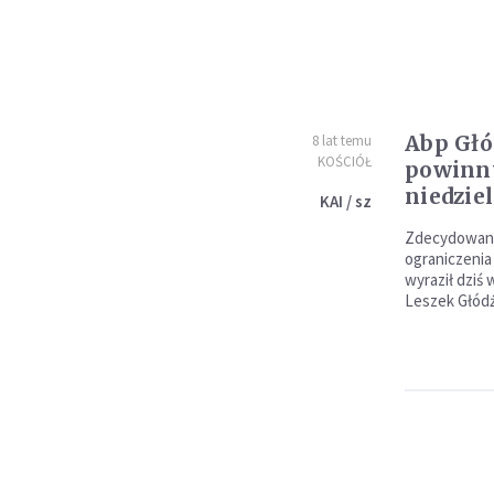
Abp Głó
8 lat temu
KOŚCIÓŁ
powinny
niedzie
KAI / sz
Zdecydowane
ograniczenia
wyraził dziś
Leszek Głódź