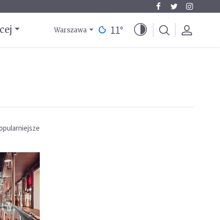
11
°
cej
Warszawa
opularniejsze