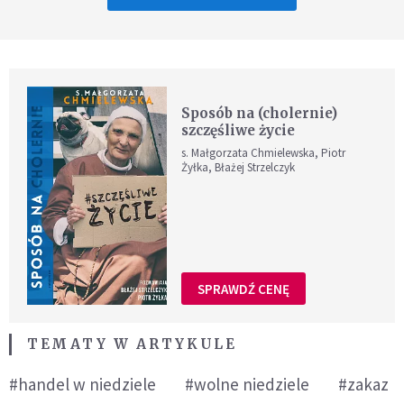
Sposób na (cholernie)
szczęśliwe życie
s. Małgorzata Chmielewska, Piotr
Żyłka, Błażej Strzelczyk
SPRAWDŹ CENĘ
TEMATY W ARTYKULE
#handel w niedziele
#wolne niedziele
#zakaz