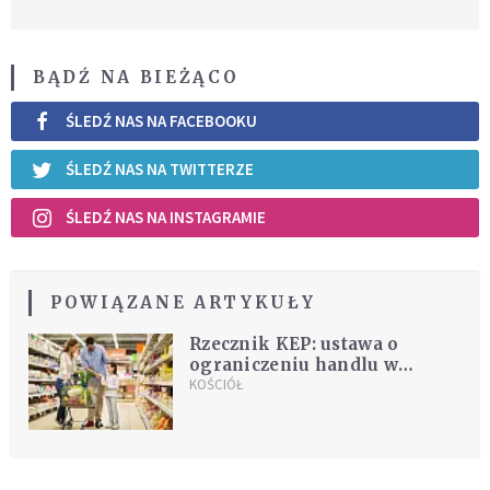
BĄDŹ NA BIEŻĄCO
ŚLEDŹ NAS NA FACEBOOKU
ŚLEDŹ NAS NA TWITTERZE
ŚLEDŹ NAS NA INSTAGRAMIE
POWIĄZANE ARTYKUŁY
Rzecznik KEP: ustawa o
ograniczeniu handlu w
niedzielę nie jest
KOŚCIÓŁ
satysfakcjonująca