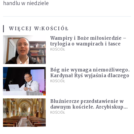
handlu w niedziele
WIĘCEJ W:
KOŚCIÓŁ
Wampiry i Boże miłosierdzie –
trylogia o wampirach i łasce
KOŚCIÓŁ
Bóg nie wymaga niemożliwego.
Kardynał Ryś wyjaśnia dlaczego
KOŚCIÓŁ
Bluźniercze przedstawienie w
dawnym kościele. Arcybiskup
stanowczo reaguje
KOŚCIÓŁ