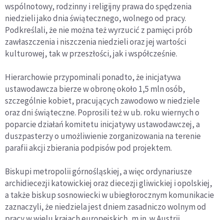
wspólnotowy, rodzinny i religijny prawa do spędzenia
niedzieli jako dnia świątecznego, wolnego od pracy.
Podkreślali, że nie można też wyrzucić z pamięci prób
zawłaszczenia i niszczenia niedzieli oraz jej wartości
kulturowej, tak w przeszłości, jak i współcześnie.
Hierarchowie przypominali ponadto, że inicjatywa
ustawodawcza bierze w obronę około 1,5 mln osób,
szczególnie kobiet, pracujących zawodowo w niedziele
oraz dni świąteczne. Poprosili też w ub. roku wiernych o
poparcie działań komitetu inicjatywy ustawodawczej, a
duszpasterzy o umożliwienie zorganizowania na terenie
parafii akcji zbierania podpisów pod projektem.
Biskupi metropolii górnośląskiej, a więc ordynariusze
archidiecezji katowickiej oraz diecezji gliwickiej i opolskiej,
a także biskup sosnowiecki w ubiegłorocznym komunikacie
zaznaczyli, że niedziela jest dniem zasadniczo wolnym od
pracy w wielu krajach europejskich, m.in. w Austrii,