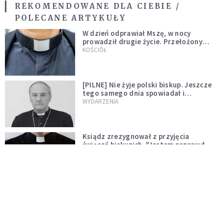
REKOMENDOWANE DLA CIEBIE /
POLECANE ARTYKUŁY
W dzień odprawiał Mszę, w nocy
prowadził drugie życie. Przełożony
kazał mu opuścić zakon
KOŚCIÓŁ
[PILNE] Nie żyje polski biskup. Jeszcze
tego samego dnia spowiadał i
sprawował Mszę świętą
WYDARZENIA
Ksiądz zrezygnował z przyjęcia
święceń biskupich. "Jestem naprawdę
niegodny"
WYDARZENIA
Karmelitanka utonęła, ratując
współsiostry. "To był jej ostatni gest
miłości"
WYDARZENIA