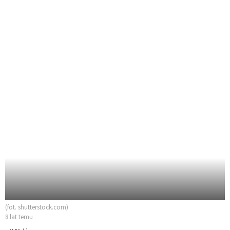
(fot. shutterstock.com)
8 lat temu