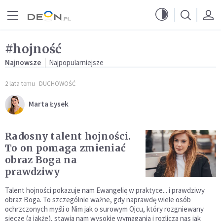
Przejdź do menu głównego
Przejdź do treści
#hojność
Najnowsze
Najpopularniejsze
2 lata temu
DUCHOWOŚĆ
Marta Łysek
Radosny talent hojności.
To on pomaga zmieniać
obraz Boga na
prawdziwy
Talent hojności pokazuje nam Ewangelię w praktyce... i prawdziwy
obraz Boga. To szczególnie ważne, gdy naprawdę wiele osób
ochrzczonych myśli o Nim jak o surowym Ojcu, który rozgniewany
siecze (a jakże), stawia nam wysokie wymagania i rozlicza nas jak