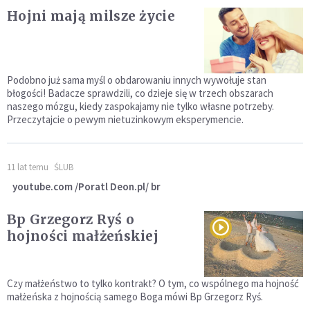
Hojni mają milsze życie
Podobno już sama myśl o obdarowaniu innych wywołuje stan
błogości! Badacze sprawdzili, co dzieje się w trzech obszarach
naszego mózgu, kiedy zaspokajamy nie tylko własne potrzeby.
Przeczytajcie o pewym nietuzinkowym eksperymencie.
11 lat temu
ŚLUB
youtube.com /Poratl Deon.pl/ br
Bp Grzegorz Ryś o
hojności małżeńskiej
Czy małżeństwo to tylko kontrakt? O tym, co wspólnego ma hojność
małżeńska z hojnością samego Boga mówi Bp Grzegorz Ryś.