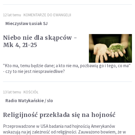
12 lat temu
KOMENTARZE DO EWANGELII
Mieczysław Łusiak SJ
Niebo nie dla skąpców -
Mk 4, 21-25
"Kto ma, temu będzie dane; a kto nie ma, pozbawią go i tego, co ma"
- czy to nie jest niesprawiedliwe?
13 lat temu
KOŚCIÓŁ
Radio Watykańskie / slo
Religijność przekłada się na hojność
Przeprowadzone w USA badania nad hojnością Amerykanów
wskazują na jej zależność od religijności. Zauważono bowiem, że w