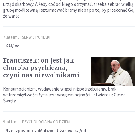
urząd skarbowy. A żeby coś od Niego otrzymać, trzeba zebrać wielką
grupę modlitewną i szturmować bramy nieba po to, by przekonać Go,
że warto.
7 lat temu
SERWIS PAPIESKI
KAI/ ed
Franciszek: on jest jak
choroba psychiczna,
czyni nas niewolnikami
Konsumpcjonizm, wydawanie więcej niż potrzebujemy, brak
wstrzemięźliwości życia jest wrogiem hojności - stwierdził Ojciec
Święty.
9 lat temu
PSYCHOLOGIA NA CO DZIEŃ
Rzeczpospolita/Malwina Użarowska/ed