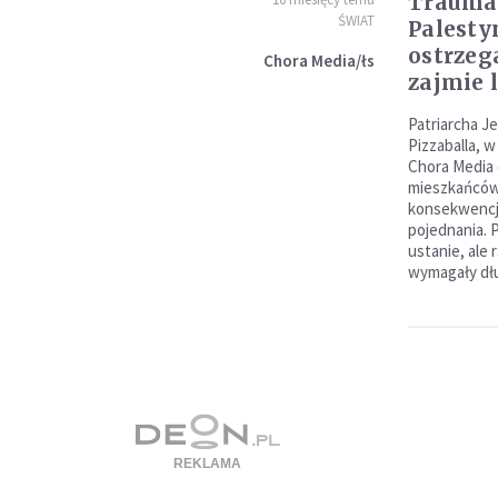
Trauma 
ŚWIAT
Palesty
ostrzeg
Chora Media/łs
zajmie 
Patriarcha Je
Pizzaballa, 
Chora Media
mieszkańców
konsekwencja
pojednania. P
ustanie, ale
wymagały dłu