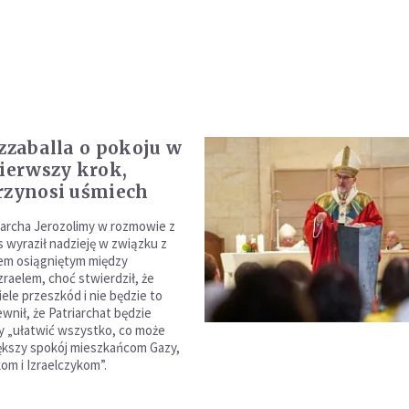
izzaballa o pokoju w
pierwszy krok,
rzynosi uśmiech
riarcha Jerozolimy w rozmowie z
 wyraził nadzieję w związku z
em osiągniętym między
raelem, choć stwierdził, że
iele przeszkód i nie będzie to
wnił, że Patriarchat będzie
y „ułatwić wszystko, co może
ększy spokój mieszkańcom Gazy,
om i Izraelczykom”.