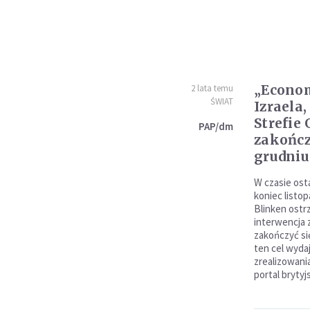
„Econom
2 lata temu
ŚWIAT
Izraela,
Strefie
PAP/dm
zakończ
grudniu
W czasie osta
koniec listo
Blinken ostr
interwencja 
zakończyć si
ten cel wyda
zrealizowani
portal bryty