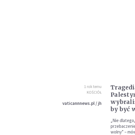
Tragedi
1 rok temu
KOŚCIÓŁ
Palesty
wybrali
vaticannnews.pl / jh
by być 
„Nie dlatego,
przebaczenie,
wolny” – mów