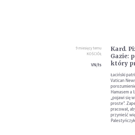
Kard. P
9 miesięcy temu
KOŚCIÓŁ
Gazie: 
który p
VN/łs
Łaciński pat
Vatican News
porozumieni
Hamasem a Iz
„pojawi się w
proste”. Zape
pracował, ab
przynieść wi
Palestyńczyk