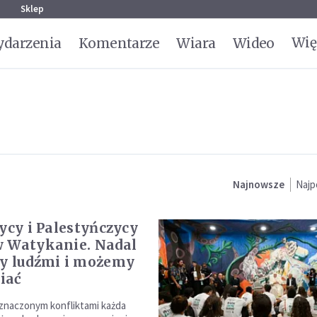
g
Sklep
Wię
darzenia
Komentarze
Wiara
Wideo
Najnowsze
Najp
zycy i Palestyńczycy
 Watykanie. Nadal
y ludźmi i możemy
iać
znaczonym konfliktami każda