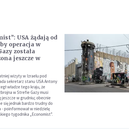
ist”: USA żądają od
 by operacja w
 Gazy została
ona jeszcze w
tniej wizyty w Izraelu pod
pada sekretarz stanu USA Antony
zegł władze tego kraju, że
zbrojna w Strefie Gazy musi
ę jeszcze w grudniu; obecnie
je się jednak bardzo trudny do
a - poinformował w niedzielę
jskiego tygodnika „Economist”.