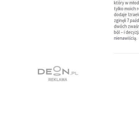
który w młodo
tylko moich r
dodaje Izrae
zginęli 7 paź
dwóch zwaśni
ból – i decyz
nienawiścią.