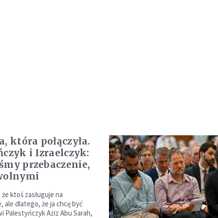
a, która połączyła.
ńczyk i Izraelczyk:
śmy przebaczenie,
wolnymi
 że ktoś zasługuje na
 ale dlatego, że ja chcę być
i Palestyńczyk Aziz Abu Sarah,