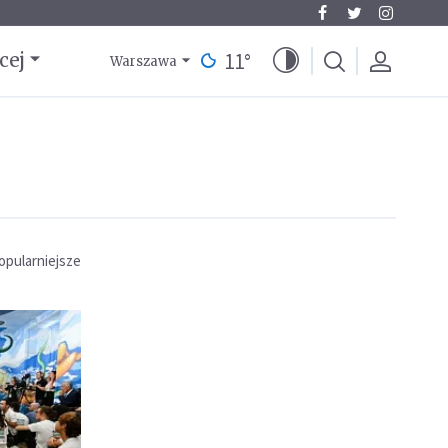
11
°
cej
Warszawa
opularniejsze