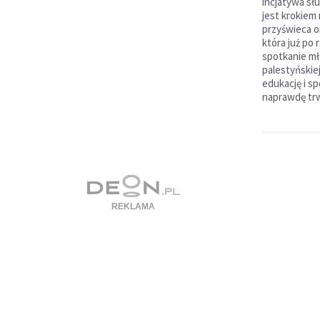
incjatywa sł
jest krokiem 
przyświeca o
która już po 
spotkanie mło
palestyńskiej
edukację i sp
naprawdę trw