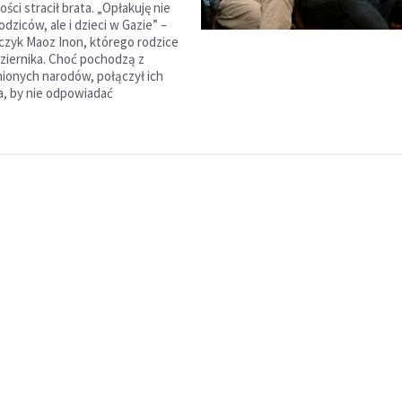
ści stracił brata. „Opłakuję nie
odziców, ale i dzieci w Gazie” –
lczyk Maoz Inon, którego rodzice
dziernika. Choć pochodzą z
onych narodów, połączył ich
ja, by nie odpowiadać