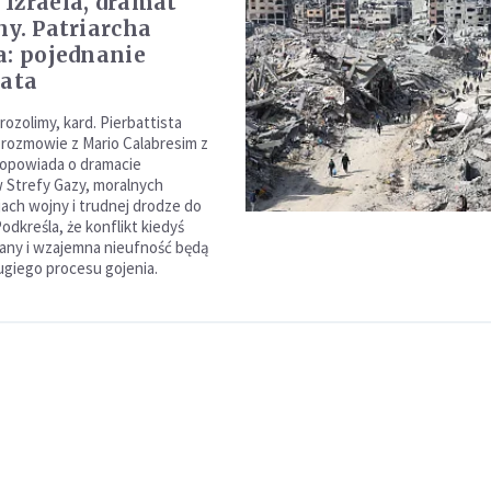
Izraela, dramat
ny. Patriarcha
a: pojednanie
lata
rozolimy, kard. Pierbattista
w rozmowie z Mario Calabresim z
 opowiada o dramacie
 Strefy Gazy, moralnych
ch wojny i trudnej drodze do
odkreśla, że konflikt kiedyś
 rany i wzajemna nieufność będą
giego procesu gojenia.