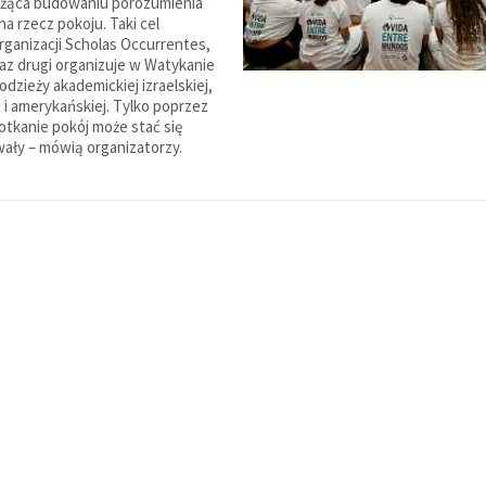
użąca budowaniu porozumienia
na rzecz pokoju. Taki cel
rganizacji Scholas Occurrentes,
raz drugi organizuje w Watykanie
dzieży akademickiej izraelskiej,
 i amerykańskiej. Tylko poprzez
otkanie pokój może stać się
ały – mówią organizatorzy.