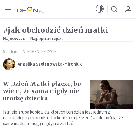
Przejdź do menu głównego
Przejdź do treści
#jak obchodzić dzień matki
Najnowsze
Najpopularniejsze
5 lat temu
INTELIGENTNE ŻYCIE
Angelika Szelągowska-Mironiuk
W Dzień Matki płaczę, bo
wiem, że sama nigdy nie
urodzę dziecka
Istnieje grupa kobiet, dla których ten dzień jest jednym z
najtrudniejszych w roku - bo konfrontuje je ze świadomością, że
same matkami mogą nigdy nie zostać.