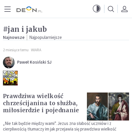
Przejdź do menu głównego
Przejdź do treści
#jan i jakub
Najnowsze
Najpopularniejsze
2 miesiące temu
WIARA
Paweł Kosiński SJ
Prawdziwa wielkość
chrześcijanina to służba,
miłosierdzie i pojednanie
„Nie tak będzie między wami”. Jezus zna słabość uczniów i z
cierpliwością tłumaczy im jak przejawia się prawdziwa wielkość