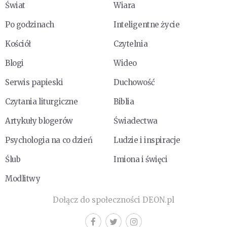
Świat
Wiara
Po godzinach
Inteligentne życie
Kościół
Czytelnia
Blogi
Wideo
Serwis papieski
Duchowość
Czytania liturgiczne
Biblia
Artykuły blogerów
Świadectwa
Psychologia na co dzień
Ludzie i inspiracje
Ślub
Imiona i święci
Modlitwy
Dołącz do społeczności DEON.pl