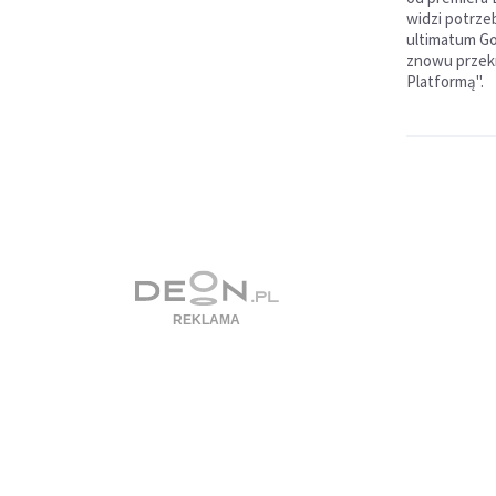
widzi potrze
ultimatum Go
znowu przekr
Platformą".