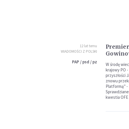
Premier
12 lat temu
WIADOMOŚCI Z POLSKI
Gowino
PAP / psd / pz
W środę wiec
krajowy PO -
przyszłości J
znowu przekr
Platformą" -
Sprawdzianem
kwestia OFE -