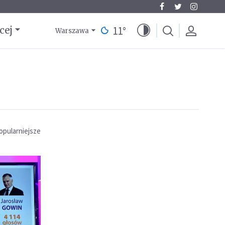
11
°
cej
Warszawa
opularniejsze