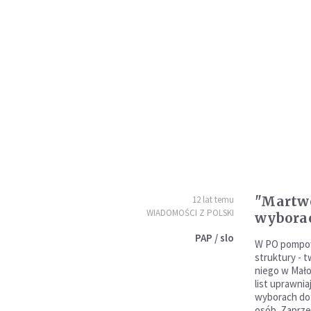
"Martwe
12 lat temu
WIADOMOŚCI Z POLSKI
wyborac
PAP / slo
W PO pompowa
struktury - 
niego w Mało
list uprawni
wyborach do 
osób. Zaprze