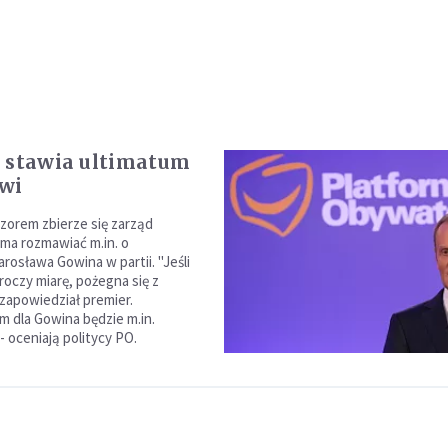
 stawia ultimatum
wi
zorem zbierze się zarząd
 ma rozmawiać m.in. o
arosława Gowina w partii. "Jeśli
oczy miarę, pożegna się z
 zapowiedział premier.
 dla Gowina będzie m.in.
 oceniają politycy PO.