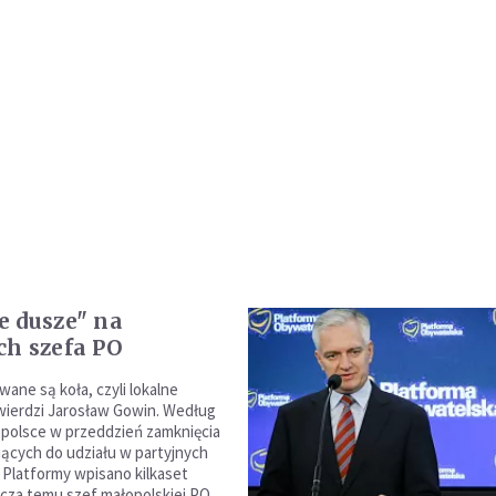
 dusze" na
h szefa PO
ne są koła, czyli lokalne
twierdzi Jarosław Gowin. Według
polsce w przeddzień zamknięcia
ających do udziału w partyjnych
Platformy wpisano kilkaset
cza temu szef małopolskiej PO