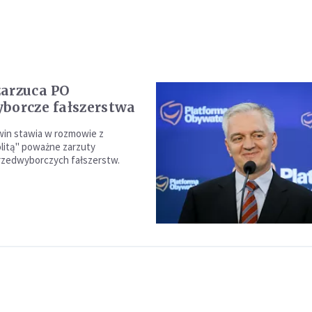
arzuca PO
borcze fałszerstwa
win stawia w rozmowie z
litą" poważne zarzuty
rzedwyborczych fałszerstw.