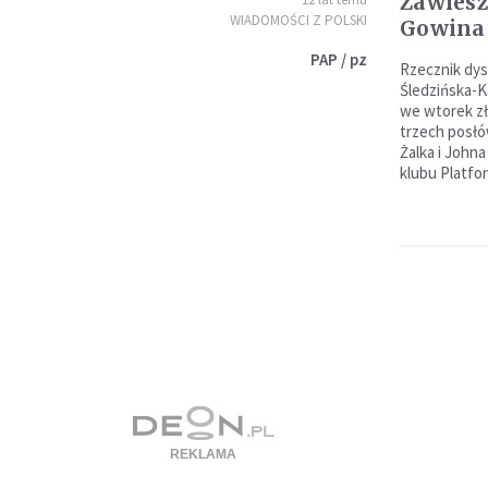
Zawiesz
WIADOMOŚCI Z POLSKI
Gowina
PAP / pz
Rzecznik dys
Śledzińska-K
we wtorek zł
trzech posłó
Żalka i John
klubu Platfo