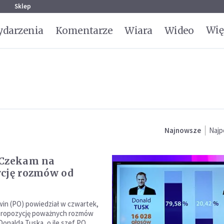
g
Sklep
Wię
darzenia
Komentarze
Wiara
Wideo
Najnowsze
Najp
 Czekam na
cję rozmów od
in (PO) powiedział w czwartek,
 propozycję poważnych rozmów
Donalda Tuska, o ile szef PO