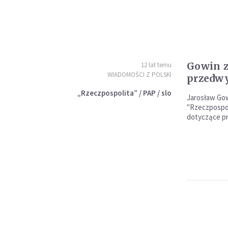
Gowin z
12 lat temu
WIADOMOŚCI Z POLSKI
przedwy
„Rzeczpospolita” / PAP / slo
Jarosław Go
"Rzeczpospo
dotyczące p