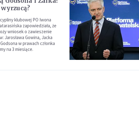
ą Godsona i Żalka?
 wyrzucą?
cypliny klubowej PO Iwona
atarasińska zapowiedziała, że
oży wniosek o zawieszenie
w: Jarosława Gowina, Jacka
a Godsona w prawach członka
rmy na 3 miesiące.