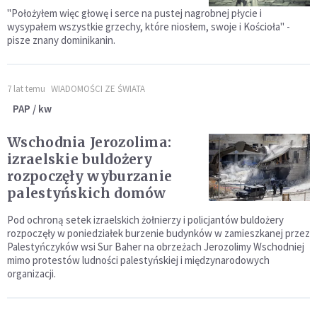
"Położyłem więc głowę i serce na pustej nagrobnej płycie i
wysypałem wszystkie grzechy, które niosłem, swoje i Kościoła" -
pisze znany dominikanin.
7 lat temu
WIADOMOŚCI ZE ŚWIATA
PAP / kw
Wschodnia Jerozolima:
izraelskie buldożery
rozpoczęły wyburzanie
palestyńskich domów
Pod ochroną setek izraelskich żołnierzy i policjantów buldożery
rozpoczęły w poniedziałek burzenie budynków w zamieszkanej przez
Palestyńczyków wsi Sur Baher na obrzeżach Jerozolimy Wschodniej
mimo protestów ludności palestyńskiej i międzynarodowych
organizacji.