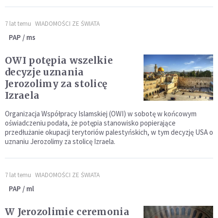
7 lat temu
WIADOMOŚCI ZE ŚWIATA
PAP / ms
OWI potępia wszelkie
decyzje uznania
Jerozolimy za stolicę
Izraela
Organizacja Współpracy Islamskiej (OWI) w sobotę w końcowym
oświadczeniu podała, że potępia stanowisko popierające
przedłużanie okupacji terytoriów palestyńskich, w tym decyzję USA o
uznaniu Jerozolimy za stolicę Izraela.
7 lat temu
WIADOMOŚCI ZE ŚWIATA
PAP / ml
W Jerozolimie ceremonia