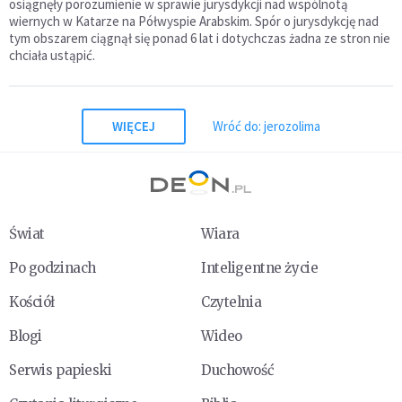
osiągnęły porozumienie w sprawie jurysdykcji nad wspólnotą
wiernych w Katarze na Półwyspie Arabskim. Spór o jurysdykcję nad
tym obszarem ciągnął się ponad 6 lat i dotychczas żadna ze stron nie
chciała ustąpić.
WIĘCEJ
Wróć do: jerozolima
Świat
Wiara
Po godzinach
Inteligentne życie
Kościół
Czytelnia
Blogi
Wideo
Serwis papieski
Duchowość