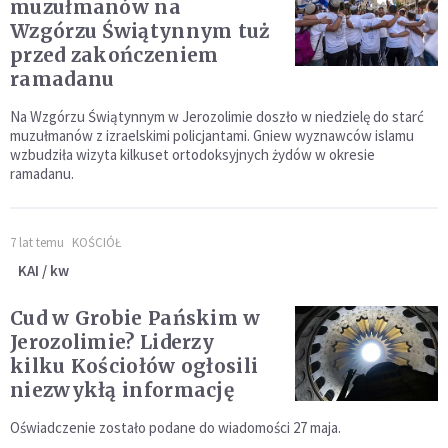
muzułmanów na
Wzgórzu Świątynnym tuż
przed zakończeniem
ramadanu
Na Wzgórzu Świątynnym w Jerozolimie doszło w niedzielę do starć
muzułmanów z izraelskimi policjantami. Gniew wyznawców islamu
wzbudziła wizyta kilkuset ortodoksyjnych żydów w okresie
ramadanu.
7 lat temu
KOŚCIÓŁ
KAI / kw
Cud w Grobie Pańskim w
Jerozolimie? Liderzy
kilku Kościołów ogłosili
niezwykłą informację
Oświadczenie zostało podane do wiadomości 27 maja.