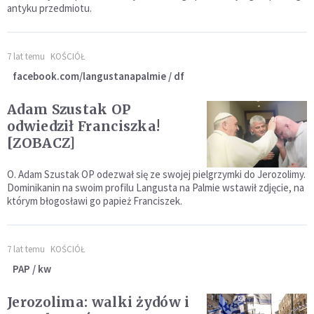
antyku przedmiotu.
7 lat temu
KOŚCIÓŁ
facebook.com/langustanapalmie / df
Adam Szustak OP
odwiedził Franciszka!
[ZOBACZ]
O. Adam Szustak OP odezwał się ze swojej pielgrzymki do Jerozolimy.
Dominikanin na swoim profilu Langusta na Palmie wstawił zdjęcie, na
którym błogosławi go papież Franciszek.
7 lat temu
KOŚCIÓŁ
PAP / kw
Jerozolima: walki żydów i