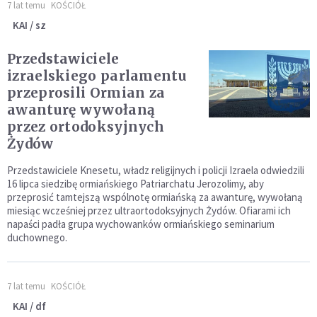
7 lat temu
KOŚCIÓŁ
KAI / sz
Przedstawiciele
izraelskiego parlamentu
przeprosili Ormian za
awanturę wywołaną
przez ortodoksyjnych
Żydów
Przedstawiciele Knesetu, władz religijnych i policji Izraela odwiedzili
16 lipca siedzibę ormiańskiego Patriarchatu Jerozolimy, aby
przeprosić tamtejszą wspólnotę ormiańską za awanturę, wywołaną
miesiąc wcześniej przez ultraortodoksyjnych Żydów. Ofiarami ich
napaści padła grupa wychowanków ormiańskiego seminarium
duchownego.
7 lat temu
KOŚCIÓŁ
KAI / df