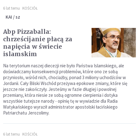
6 lat temu
KOŚCIÓŁ
KAI / sz
Abp Pizzaballa:
chrześcijanie płacą za
napięcia w świecie
islamskim
Na terytorium naszej diecezji nie było Państwa Islamskiego, ale
doświadczamy konsekwencji problemów, które ono ze sobą
przyniosło, wśród nich, chociażby, ponad 3 miliony uchodźców w
Jordanii. Cały Bliski Wschód przeżywa epokowe zmiany, które się
jeszcze nie zakończyły. Jesteśmy w fazie długiej i powolnej
przemiany, która niesie ze sobą ogromne cierpienia i dotyka
wszystkie tutejsze narody - opinię tę w wywiadzie dla Radia
Watykańskiego wyraził administrator apostolski łacińskiego
Patriarchatu Jerozolimy.
6 lat temu
KOŚCIÓŁ