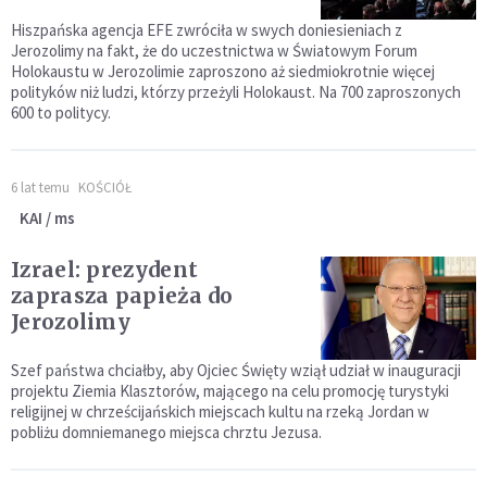
Hiszpańska agencja EFE zwróciła w swych doniesieniach z
Jerozolimy na fakt, że do uczestnictwa w Światowym Forum
Holokaustu w Jerozolimie zaproszono aż siedmiokrotnie więcej
polityków niż ludzi, którzy przeżyli Holokaust. Na 700 zaproszonych
600 to politycy.
6 lat temu
KOŚCIÓŁ
KAI / ms
Izrael: prezydent
zaprasza papieża do
Jerozolimy
Szef państwa chciałby, aby Ojciec Święty wziął udział w inauguracji
projektu Ziemia Klasztorów, mającego na celu promocję turystyki
religijnej w chrześcijańskich miejscach kultu na rzeką Jordan w
pobliżu domniemanego miejsca chrztu Jezusa.