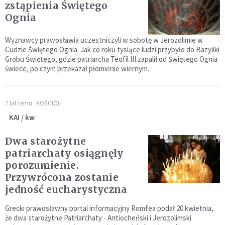
zstąpienia Świętego
Ognia
Wyznawcy prawosławia uczestniczyli w sobotę w Jerozolimie w
Cudzie Świętego Ognia. Jak co roku tysiące ludzi przybyło do Bazyliki
Grobu Świętego, gdzie patriarcha Teofil III zapalił od Świętego Ognia
świece, po czym przekazał płomienie wiernym.
7 lat temu
KOŚCIÓŁ
KAI / kw
Dwa starożytne
patriarchaty osiągnęły
porozumienie.
Przywrócona zostanie
jedność eucharystyczna
Grecki prawosławny portal informacyjny Romfea podał 20 kwietnia,
że dwa starożytne Patriarchaty - Antiocheński i Jerozolimski