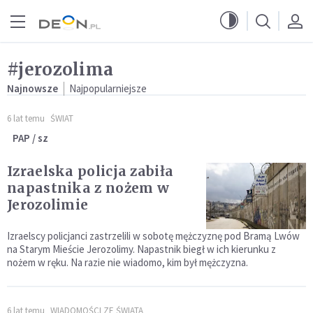
Przejdź do menu głównego
Przejdź do treści
#jerozolima
Najnowsze
Najpopularniejsze
6 lat temu
ŚWIAT
PAP / sz
Izraelska policja zabiła
napastnika z nożem w
Jerozolimie
Izraelscy policjanci zastrzelili w sobotę mężczyznę pod Bramą Lwów
na Starym Mieście Jerozolimy. Napastnik biegł w ich kierunku z
nożem w ręku. Na razie nie wiadomo, kim był mężczyzna.
6 lat temu
WIADOMOŚCI ZE ŚWIATA