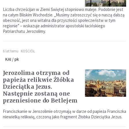
Liczba chrześcijan w Ziemi Świętej stopniowo maleje. Podobnie jest
na całym Bliskim Wschodzie. „Musimy zatroszczyć się o naszą dalszą
obecność, jest ona witalna dla przyszłości społeczeństw w tym
regionie” – wskazuje administrator apostolski łacińskiego
Patriarchatu Jerozolimy.
6 lat temu
KOŚCIÓŁ
KAI / pk
Jerozolima otrzyma od
papieża relikwie Żłóbka
Dzieciątka Jezus.
Następnie zostaną one
przeniesione do Betlejem
Franciszkanie w Jerozolimie otrzymają w darze od papieża Franciszka
niewielką relikwię, czczoną jako fragment Żłobka Dzieciątka Jezus.