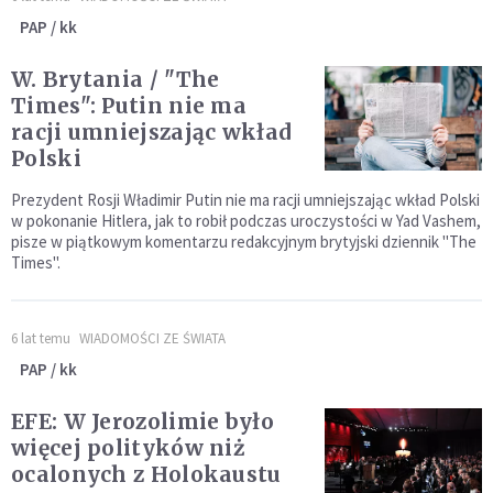
PAP / kk
W. Brytania / "The
Times": Putin nie ma
racji umniejszając wkład
Polski
Prezydent Rosji Władimir Putin nie ma racji umniejszając wkład Polski
w pokonanie Hitlera, jak to robił podczas uroczystości w Yad Vashem,
pisze w piątkowym komentarzu redakcyjnym brytyjski dziennik "The
Times".
6 lat temu
WIADOMOŚCI ZE ŚWIATA
PAP / kk
EFE: W Jerozolimie było
więcej polityków niż
ocalonych z Holokaustu