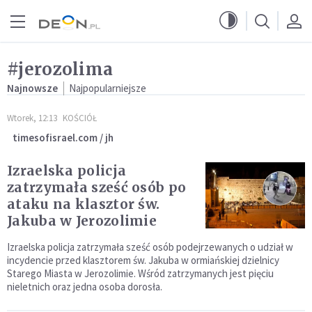
Przejdź do menu głównego
Przejdź do treści
#jerozolima
Najnowsze
Najpopularniejsze
Wtorek, 12:13
KOŚCIÓŁ
timesofisrael.com / jh
Izraelska policja
zatrzymała sześć osób po
ataku na klasztor św.
Jakuba w Jerozolimie
Izraelska policja zatrzymała sześć osób podejrzewanych o udział w
incydencie przed klasztorem św. Jakuba w ormiańskiej dzielnicy
Starego Miasta w Jerozolimie. Wśród zatrzymanych jest pięciu
nieletnich oraz jedna osoba dorosła.