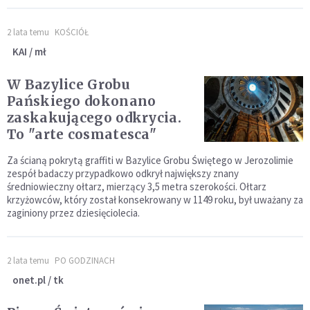
2 lata temu
KOŚCIÓŁ
KAI / mł
W Bazylice Grobu
Pańskiego dokonano
zaskakującego odkrycia.
To "arte cosmatesca"
Za ścianą pokrytą graffiti w Bazylice Grobu Świętego w Jerozolimie
zespół badaczy przypadkowo odkrył największy znany
średniowieczny ołtarz, mierzący 3,5 metra szerokości. Ołtarz
krzyżowców, który został konsekrowany w 1149 roku, był uważany za
zaginiony przez dziesięciolecia.
2 lata temu
PO GODZINACH
onet.pl / tk