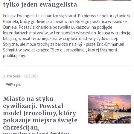
tylko jeden ewangelista
Łukasz Ewangelista za bardzo się starał. Po pierwsze odkurzył anioła
Gabriela, który gorliwie pracował w roli Bożego posłańca w Księdze
Daniela. Postać archanioła pozwoliła Łukaszowi na podjęcie
legendarnych motywów, w ten sposób włączył on Jezusa w tradycję
biblijną, wpisał teraźniejszość w ciągłość doktryny żydowskiej.
Sprytne, ale może trochę za bardzo na siłę? - pisze Eric-Emmanuel
Schmitt w swojej książce "Sen o Jerozolimie", której fragment
publikujemy.
2 lata temu
KOŚCIÓŁ
PAP / pk
Miasto na styku
cywilizacji. Powstał
model Jerozolimy, który
pokazuje miejsca święte
chrześcijan,