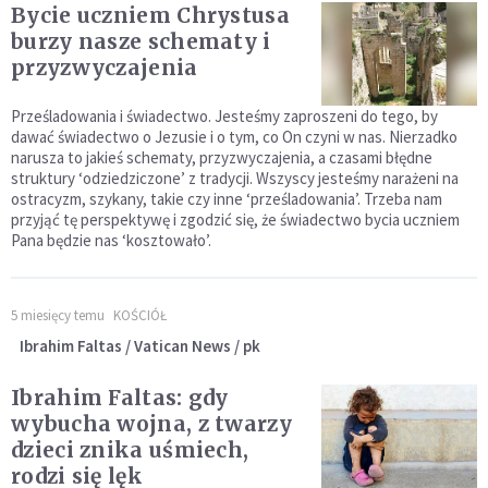
Bycie uczniem Chrystusa
burzy nasze schematy i
przyzwyczajenia
Prześladowania i świadectwo. Jesteśmy zaproszeni do tego, by
dawać świadectwo o Jezusie i o tym, co On czyni w nas. Nierzadko
narusza to jakieś schematy, przyzwyczajenia, a czasami błędne
struktury ‘odziedziczone’ z tradycji. Wszyscy jesteśmy narażeni na
ostracyzm, szykany, takie czy inne ‘prześladowania’. Trzeba nam
przyjąć tę perspektywę i zgodzić się, że świadectwo bycia uczniem
Pana będzie nas ‘kosztowało’.
5 miesięcy temu
KOŚCIÓŁ
Ibrahim Faltas / Vatican News / pk
Ibrahim Faltas: gdy
wybucha wojna, z twarzy
dzieci znika uśmiech,
rodzi się lęk