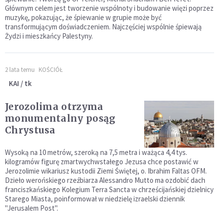
Głównym celem jest tworzenie wspólnoty i budowanie więzi poprzez
muzykę, pokazując, że śpiewanie w grupie może być
transformującym doświadczeniem. Najczęściej wspólnie śpiewają
Żydzi i mieszkańcy Palestyny.
2 lata temu
KOŚCIÓŁ
KAI / tk
Jerozolima otrzyma
monumentalny posąg
Chrystusa
Wysoką na 10 metrów, szeroką na 7,5 metra i ważąca 4,4 tys.
kilogramów figurę zmartwychwstałego Jezusa chce postawić w
Jerozolimie wikariusz kustodii Ziemi Świętej, o. Ibrahim Faltas OFM.
Dzieło werońskiego rzeźbiarza Alessandro Mutto ma ozdobić dach
franciszkańskiego Kolegium Terra Sancta w chrześcijańskiej dzielnicy
Starego Miasta, poinformował w niedzielę izraelski dziennik
"Jerusalem Post".