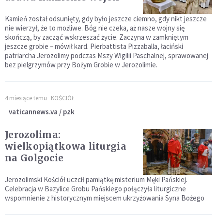
Kamień został odsunięty, gdy było jeszcze ciemno, gdy nikt jeszcze
nie wierzył, że to możliwe. Bóg nie czeka, aż nasze wojny się
skończą, by zacząć wskrzeszać życie. Zaczyna w zamkniętym
jeszcze grobie – mówił kard. Pierbattista Pizzaballa, łaciński
patriarcha Jerozolimy podczas Mszy Wigilii Paschalnej, sprawowanej
bez pielgrzymów przy Bożym Grobie w Jerozolimie.
4 miesiące temu
KOŚCIÓŁ
vaticannews.va / pzk
Jerozolima:
wielkopiątkowa liturgia
na Golgocie
Jerozolimski Kościół uczcił pamiątkę misterium Męki Pańskiej.
Celebracja w Bazylice Grobu Pańskiego połączyła liturgiczne
wspomnienie z historycznym miejscem ukrzyżowania Syna Bożego