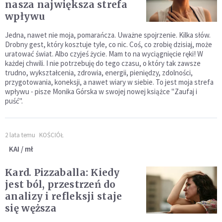
nasza największa strefa
wpływu
Jedna, nawet nie moja, pomarańcza. Uważne spojrzenie. Kilka słów.
Drobny gest, który kosztuje tyle, co nic. Coś, co zrobię dzisiaj, może
uratować świat. Albo czyjeś życie. Mam to na wyciągnięcie ręki! W
każdej chwili. I nie potrzebuję do tego czasu, o który tak zawsze
trudno, wykształcenia, zdrowia, energii, pieniędzy, zdolności,
przygotowania, koneksji, a nawet wiary w siebie. To jest moja strefa
wpływu - pisze Monika Górska w swojej nowej książce "Zaufaj i
puść".
2 lata temu
KOŚCIÓŁ
KAI / mł
Kard. Pizzaballa: Kiedy
jest ból, przestrzeń do
analizy i refleksji staje
się węższa