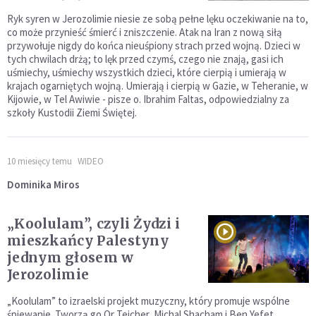
Ryk syren w Jerozolimie niesie ze sobą pełne lęku oczekiwanie na to,
co może przynieść śmierć i zniszczenie. Atak na Iran z nową siłą
przywołuje nigdy do końca nieuśpiony strach przed wojną. Dzieci w
tych chwilach drżą; to lęk przed czymś, czego nie znają, gasi ich
uśmiechy, uśmiechy wszystkich dzieci, które cierpią i umierają w
krajach ogarniętych wojną. Umierają i cierpią w Gazie, w Teheranie, w
Kijowie, w Tel Awiwie - pisze o. Ibrahim Faltas, odpowiedzialny za
szkoły Kustodii Ziemi Świętej.
10 miesięcy temu
WIDEO
Dominika Miros
„Koolulam”, czyli Żydzi i
mieszkańcy Palestyny
jednym głosem w
Jerozolimie
„Koolulam” to izraelski projekt muzyczny, który promuje wspólne
śpiewanie. Tworzą go Or Teicher, Michal Shacham i Ben Yefet.