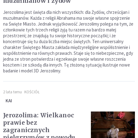
muzułmanów i żydów
Jerozolima jest święta dla nich wszystkich: dla Żydów, chrześcijan i
muzułmanów. Każda z religii Abrahama ma swoje własne spojrzenie
na Święte Miasto. Jednak wyjątkowość Jerozolimy polega na tym, że
członkowie tych trzech religii żyją tu razem na bardzo małej
przestrzeni; że znajdują tu swoje historyczne początki; i że
koncentruje się tu duża liczba miejsc świętych. Ten uniwersalny
charakter Świętego Miasta zakłada międzyreligijne współistnienie i
współistnienie na równych prawach. Staje się to niebezpieczne, gdy
jedna ze stron potwierdza i egzekwuje swoje własne roszczenia
kosztem i ze szkodą dla innych. Tę złożoną sytuację ilustruje nowe
badanie i model 3D Jerozolimy.
2 lata temu
KOŚCIÓŁ
KAI
Jerozolima: Wielkanoc
prawie bez
zagranicznych
pielgrzymów z powodu