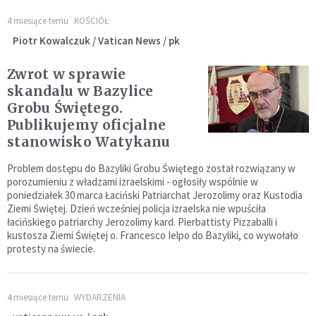
4 miesiące temu
KOŚCIÓŁ
Piotr Kowalczuk / Vatican News / pk
Zwrot w sprawie
skandalu w Bazylice
Grobu Świętego.
Publikujemy oficjalne
stanowisko Watykanu
Problem dostępu do Bazyliki Grobu Świętego został rozwiązany w
porozumieniu z władzami izraelskimi - ogłosiły wspólnie w
poniedziałek 30 marca Łaciński Patriarchat Jerozolimy oraz Kustodia
Ziemi Świętej. Dzień wcześniej policja izraelska nie wpuściła
łacińskiego patriarchy Jerozolimy kard. Pierbattisty Pizzaballi i
kustosza Ziemi Świętej o. Francesco Ielpo do Bazyliki, co wywołało
protesty na świecie.
4 miesiące temu
WYDARZENIA