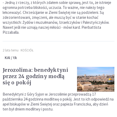
- Jedną z rzeczy, z których zdałem sobie sprawę, jest to, że istnieje
ogromna potrzeba bliskości, uczucia. To ważne, nie należy tego
lekceważyć. Chrześcijanie w Ziemi Świętej nie są podzieleni. Są
zdezorientowani, zmęczeni, ale muszą być w stanie kochać
wszystkich: Żydów i muzułmanów, Izraelczyków i Palestyńczyków.
Nawet jeśli nie uznają naszej miłości - mówi kard. Pierbattista
Pizzaballa.
2 lata temu
KOŚCIÓŁ
KAI / tk
Jerozolima: benedyktyni
przez 24 godziny modlą
się o pokój
Benedyktyni z Góry Syjon w Jerozolimie przeprowadzą 17
października 24-godzinna modlitwę o pokój. Jest to ich odpowiedź na
apel biskupów w Ziemi Świętej oraz papieża Franciszka, aby dzień
ten był dniem modlitwy i postu.