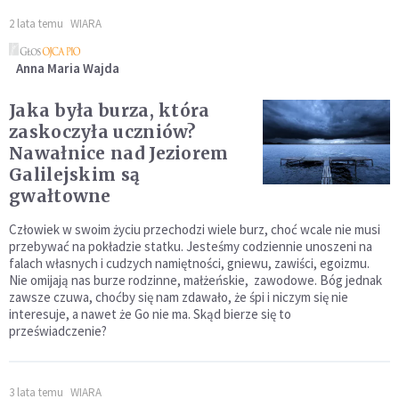
2 lata temu
WIARA
Anna Maria Wajda
Jaka była burza, która
zaskoczyła uczniów?
Nawałnice nad Jeziorem
Galilejskim są
gwałtowne
Człowiek w swoim życiu przechodzi wiele burz, choć wcale nie musi
przebywać na pokładzie statku. Jesteśmy codziennie unoszeni na
falach własnych i cudzych namiętności, gniewu, zawiści, egoizmu.
Nie omijają nas burze rodzinne, małżeńskie, zawodowe. Bóg jednak
zawsze czuwa, choćby się nam zdawało, że śpi i niczym się nie
interesuje, a nawet że Go nie ma. Skąd bierze się to
przeświadczenie?
3 lata temu
WIARA