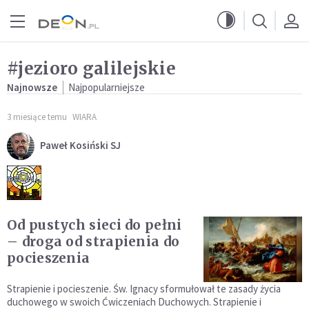
Przejdź do menu głównego
Przejdź do treści
#jezioro galilejskie
Najnowsze
Najpopularniejsze
3 miesiące temu
WIARA
Paweł Kosiński SJ
Od pustych sieci do pełni
– droga od strapienia do
pocieszenia
Strapienie i pocieszenie. Św. Ignacy sformułował te zasady życia
duchowego w swoich Ćwiczeniach Duchowych. Strapienie i