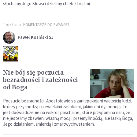
słuchamy Jego Słowa i dzielimy chleb z braćmi.
1 rok temu
KOMENTARZE DO EWANGELII
Paweł Kosiński SJ
Nie bój się poczucia
bezradności i zależności
od Boga
Poczucie bezradności. Apostołowie są zaniepokojeni wielością ludzi,
którzy przychodzą i niewielkimi zasobami, jakimi oni dysponują. To
jest doświadczenie na wskroś paschalne, które przypomina nam, że
nie jesteśmy zbawieni własną mocą i przemyślnością, ale łaską Boga,
Jego działaniem, śmiercią i zmartwychwstaniem.