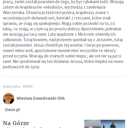
pracy, zanim zostali powołani do tego, by być rybakami ludzi. Wracają
zatem do krajobrazów «młodości», wychodzą z zamknięcia
Wieczernika. Otwarta przestrzeń jeziora, krajobrazy znane z
wcześniejszych doświadczeń, kontakt z rzeczami, które znali
sprawia, że stają się spokojniejsi. Mogą sobie pozwolić na to, co
lubią, co znają, w czym są po prostu dobrzy. Apostołowie, jednakże
nie wracają już tacy sami. Lata spędzone z Mistrzem zmieniły ich
całkowicie. Tutaj bowiem, nad jeziorem spotkali się z Jezusem, tutaj
zostali powołani. Jezus chodził po tej wodzie. I teraz po powrocie,
nawet mimo woli, apostołowie musieli mieć wszystkie te obrazy
przed oczyma. Wracają do znanych sobie miejsc, ale oni nie są już ci
sami. Nie spodziewali się też działania Jezusa, które niejako na nowo
podrywa ich do życia.
4 lata temu
WIARA
Wiesław Dawidowski OSA
Deon.pl
Na Górze