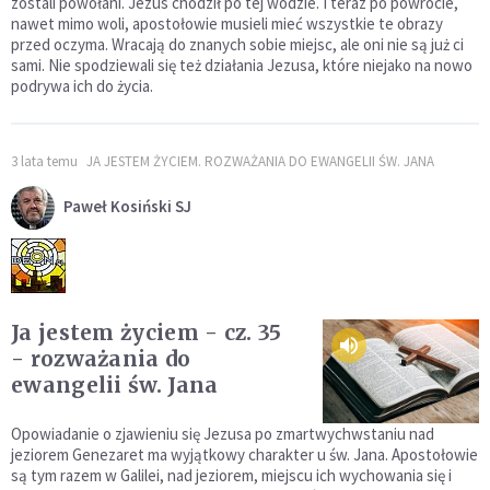
zostali powołani. Jezus chodził po tej wodzie. I teraz po powrocie,
nawet mimo woli, apostołowie musieli mieć wszystkie te obrazy
przed oczyma. Wracają do znanych sobie miejsc, ale oni nie są już ci
sami. Nie spodziewali się też działania Jezusa, które niejako na nowo
podrywa ich do życia.
3 lata temu
JA JESTEM ŻYCIEM. ROZWAŻANIA DO EWANGELII ŚW. JANA
Paweł Kosiński SJ
Ja jestem życiem - cz. 35
- rozważania do
ewangelii św. Jana
Opowiadanie o zjawieniu się Jezusa po zmartwychwstaniu nad
jeziorem Genezaret ma wyjątkowy charakter u św. Jana. Apostołowie
są tym razem w Galilei, nad jeziorem, miejscu ich wychowania się i