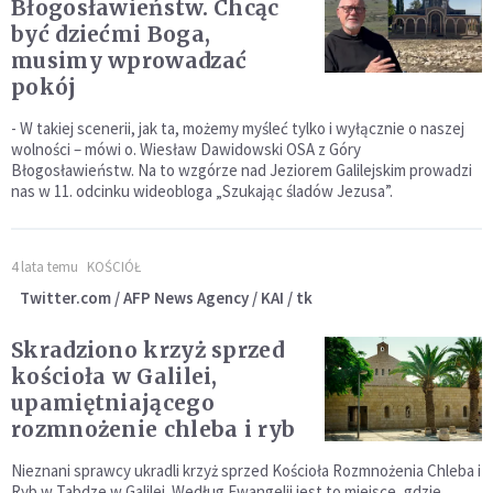
Błogosławieństw. Chcąc
być dziećmi Boga,
musimy wprowadzać
pokój
- W takiej scenerii, jak ta, możemy myśleć tylko i wyłącznie o naszej
wolności – mówi o. Wiesław Dawidowski OSA z Góry
Błogosławieństw. Na to wzgórze nad Jeziorem Galilejskim prowadzi
nas w 11. odcinku wideobloga „Szukając śladów Jezusa”.
4 lata temu
KOŚCIÓŁ
Twitter.com / AFP News Agency / KAI / tk
Skradziono krzyż sprzed
kościoła w Galilei,
upamiętniającego
rozmnożenie chleba i ryb
Nieznani sprawcy ukradli krzyż sprzed Kościoła Rozmnożenia Chleba i
Ryb w Tabdze w Galilei. Według Ewangelii jest to miejsce, gdzie