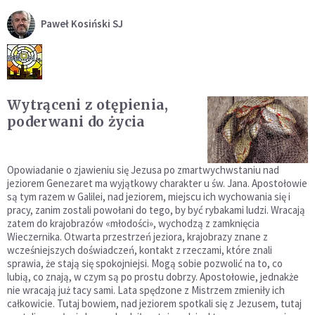
Paweł Kosiński SJ
Wytrąceni z otępienia,
poderwani do życia
Opowiadanie o zjawieniu się Jezusa po zmartwychwstaniu nad
jeziorem Genezaret ma wyjątkowy charakter u św. Jana. Apostołowie
są tym razem w Galilei, nad jeziorem, miejscu ich wychowania się i
pracy, zanim zostali powołani do tego, by być rybakami ludzi. Wracają
zatem do krajobrazów «młodości», wychodzą z zamknięcia
Wieczernika. Otwarta przestrzeń jeziora, krajobrazy znane z
wcześniejszych doświadczeń, kontakt z rzeczami, które znali
sprawia, że stają się spokojniejsi. Mogą sobie pozwolić na to, co
lubią, co znają, w czym są po prostu dobrzy. Apostołowie, jednakże
nie wracają już tacy sami. Lata spędzone z Mistrzem zmieniły ich
całkowicie. Tutaj bowiem, nad jeziorem spotkali się z Jezusem, tutaj