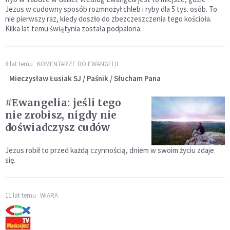
Jezus w cudowny sposób rozmnożył chleb i ryby dla 5 tys. osób. To
nie pierwszy raz, kiedy doszło do zbezczeszczenia tego kościoła.
Kilka lat temu świątynia została podpalona.
8 lat temu
KOMENTARZE DO EWANGELII
Mieczysław Łusiak SJ / Paśnik / Słucham Pana
#Ewangelia: jeśli tego
nie zrobisz, nigdy nie
doświadczysz cudów
Jezus robił to przed każdą czynnością, dniem w swoim życiu zdaje
się.
11 lat temu
WIARA