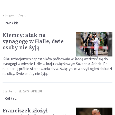
6 lat temu
ŚWIAT
PAP / kk
Niemcy: atak na
synagogę w Halle, dwie
osoby nie żyją
Kilku uzbrojonych napastników próbowało w środę wedrzeć się do
synagogi w mieście Halle w kraju związkowym Saksonia-Anhalt. Po
nieudanej próbie sforsowania drzwi świątyni otworzyli ogień do ludzi
na ulicy. Dwie osoby nie żyją.
9 lat temu
SERWIS PAPIESKI
KAI / sz
Franciszek złożył