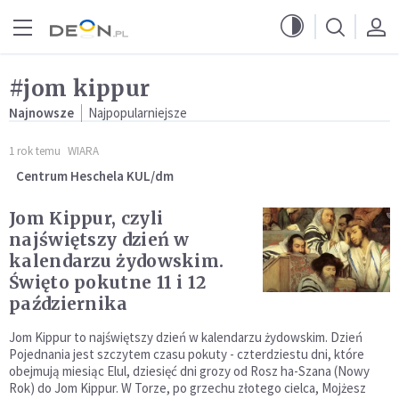
Przejdź do menu głównego
Przejdź do treści
#jom kippur
Najnowsze
Najpopularniejsze
1 rok temu
WIARA
Centrum Heschela KUL/dm
Jom Kippur, czyli
najświętszy dzień w
kalendarzu żydowskim.
Święto pokutne 11 i 12
października
Jom Kippur to najświętszy dzień w kalendarzu żydowskim. Dzień
Pojednania jest szczytem czasu pokuty - czterdziestu dni, które
obejmują miesiąc Elul, dziesięć dni grozy od Rosz ha-Szana (Nowy
Rok) do Jom Kippur. W Torze, po grzechu złotego cielca, Mojżesz