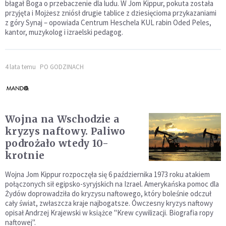
błagał Boga o przebaczenie dla ludu. W Jom Kippur, pokuta została
przyjęta i Mojżesz zniósł drugie tablice z dziesięcioma przykazaniami
z góry Synaj – opowiada Centrum Heschela KUL rabin Oded Peles,
kantor, muzykolog i izraelski pedagog.
4 lata temu
PO GODZINACH
Wojna na Wschodzie a
kryzys naftowy. Paliwo
podrożało wtedy 10-
krotnie
Wojna Jom Kippur rozpoczęła się 6 października 1973 roku atakiem
połączonych sił egipsko-syryjskich na Izrael. Amerykańska pomoc dla
Żydów doprowadziła do kryzysu naftowego, który boleśnie odczuł
cały świat, zwłaszcza kraje najbogatsze. Ówczesny kryzys naftowy
opisał Andrzej Krajewski w książce "Krew cywilizacji. Biografia ropy
naftowej".