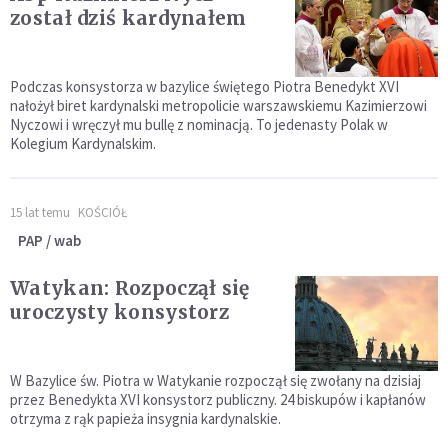
został dziś kardynałem
Podczas konsystorza w bazylice świętego Piotra Benedykt XVI
nałożył biret kardynalski metropolicie warszawskiemu Kazimierzowi
Nyczowi i wręczył mu bullę z nominacją. To jedenasty Polak w
Kolegium Kardynalskim.
15 lat temu
KOŚCIÓŁ
PAP / wab
Watykan: Rozpoczął się
uroczysty konsystorz
W Bazylice św. Piotra w Watykanie rozpoczął się zwołany na dzisiaj
przez Benedykta XVI konsystorz publiczny. 24 biskupów i kapłanów
otrzyma z rąk papieża insygnia kardynalskie.