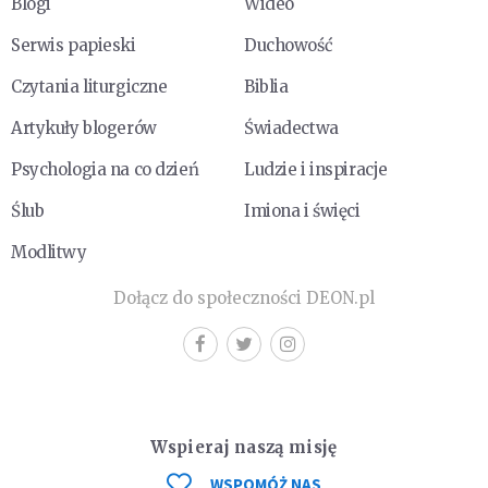
Blogi
Wideo
Serwis papieski
Duchowość
Czytania liturgiczne
Biblia
Artykuły blogerów
Świadectwa
Psychologia na co dzień
Ludzie i inspiracje
Ślub
Imiona i święci
Modlitwy
Dołącz do społeczności DEON.pl
Wspieraj naszą misję
WSPOMÓŻ NAS