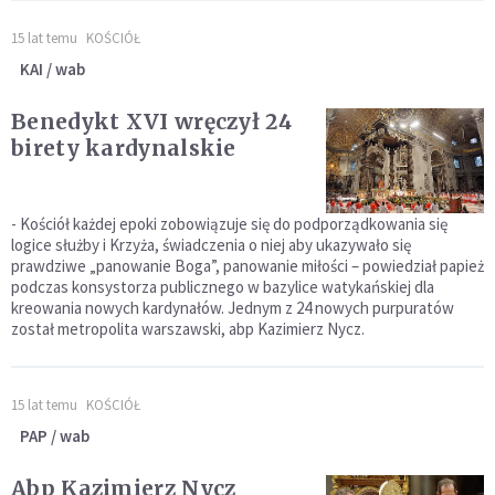
15 lat temu
KOŚCIÓŁ
KAI / wab
Benedykt XVI wręczył 24
birety kardynalskie
- Kościół każdej epoki zobowiązuje się do podporządkowania się
logice służby i Krzyża, świadczenia o niej aby ukazywało się
prawdziwe „panowanie Boga”, panowanie miłości – powiedział papież
podczas konsystorza publicznego w bazylice watykańskiej dla
kreowania nowych kardynałów. Jednym z 24 nowych purpuratów
został metropolita warszawski, abp Kazimierz Nycz.
15 lat temu
KOŚCIÓŁ
PAP / wab
Abp Kazimierz Nycz