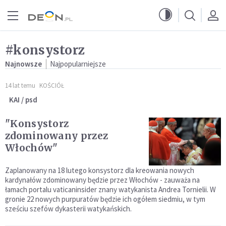
Przejdź do menu głównego
Przejdź do treści
#konsystorz
Najnowsze
Najpopularniejsze
14 lat temu
KOŚCIÓŁ
KAI / psd
"Konsystorz
zdominowany przez
Włochów"
Zaplanowany na 18 lutego konsystorz dla kreowania nowych
kardynałów zdominowany będzie przez Włochów - zauważa na
łamach portalu vaticaninsider znany watykanista Andrea Tornielii. W
gronie 22 nowych purpuratów będzie ich ogółem siedmiu, w tym
sześciu szefów dykasterii watykańskich.