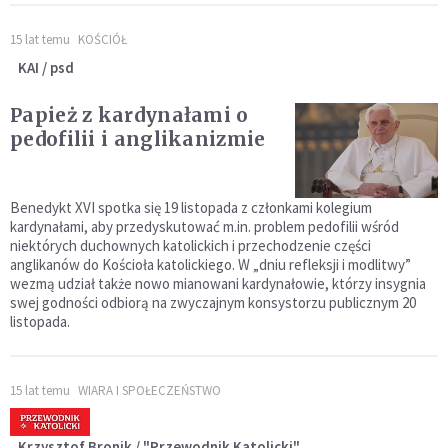
15 lat temu
KOŚCIÓŁ
KAI / psd
Papież z kardynałami o
pedofilii i anglikanizmie
Benedykt XVI spotka się 19 listopada z członkami kolegium
kardynałami, aby przedyskutować m.in. problem pedofilii wśród
niektórych duchownych katolickich i przechodzenie części
anglikanów do Kościoła katolickiego. W „dniu refleksji i modlitwy”
wezmą udział także nowo mianowani kardynałowie, którzy insygnia
swej godności odbiorą na zwyczajnym konsystorzu publicznym 20
listopada.
15 lat temu
WIARA I SPOŁECZEŃSTWO
Krzysztof Bronik / "Przewodnik Katolicki"