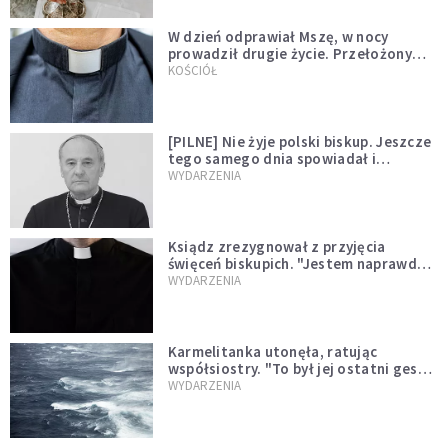
W dzień odprawiał Mszę, w nocy
prowadził drugie życie. Przełożony
kazał mu opuścić zakon
KOŚCIÓŁ
[PILNE] Nie żyje polski biskup. Jeszcze
tego samego dnia spowiadał i
sprawował Mszę świętą
WYDARZENIA
Ksiądz zrezygnował z przyjęcia
święceń biskupich. "Jestem naprawdę
niegodny"
WYDARZENIA
Karmelitanka utonęła, ratując
współsiostry. "To był jej ostatni gest
miłości"
WYDARZENIA