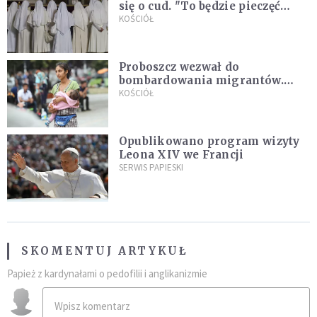
się o cud. "To będzie pieczęć
Pana Boga dla naszej wiary"
KOŚCIÓŁ
Proboszcz wezwał do
bombardowania migrantów.
"Masowy ogień przeciwko
KOŚCIÓŁ
najeźdźcom!"
Opublikowano program wizyty
Leona XIV we Francji
SERWIS PAPIESKI
SKOMENTUJ ARTYKUŁ
Papież z kardynałami o pedofilii i anglikanizmie