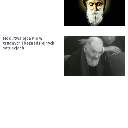
Modlitwa ojca Pio w
trudnych i beznadziejnych
sytuacjach