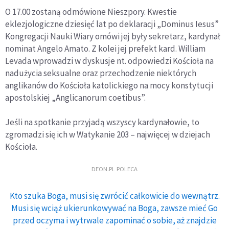
O 17.00 zostaną odmówione Nieszpory. Kwestie
eklezjologiczne dziesięć lat po deklaracji „Dominus Iesus”
Kongregacji Nauki Wiary omówi jej były sekretarz, kardynał
nominat Angelo Amato. Z kolei jej prefekt kard. William
Levada wprowadzi w dyskusje nt. odpowiedzi Kościoła na
nadużycia seksualne oraz przechodzenie niektórych
anglikanów do Kościoła katolickiego na mocy konstytucji
apostolskiej „Anglicanorum coetibus”.
Jeśli na spotkanie przyjadą wszyscy kardynałowie, to
zgromadzi się ich w Watykanie 203 – najwięcej w dziejach
Kościoła.
DEON.PL POLECA
Kto szuka Boga, musi się zwrócić całkowicie do wewnątrz.
Musi się wciąż ukierunkowywać na Boga, zawsze mieć Go
przed oczyma i wytrwale zapominać o sobie, aż znajdzie