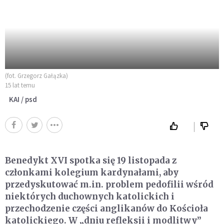
(fot. Grzegorz Gałązka)
15 lat temu
KAI / psd
Benedykt XVI spotka się 19 listopada z
członkami kolegium kardynałami, aby
przedyskutować m.in. problem pedofilii wśród
niektórych duchownych katolickich i
przechodzenie części anglikanów do Kościoła
katolickiego. W „dniu refleksji i modlitwy”