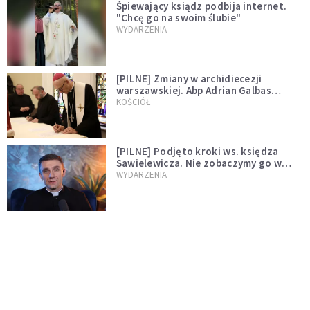
Śpiewający ksiądz podbija internet.
"Chcę go na swoim ślubie"
WYDARZENIA
[PILNE] Zmiany w archidiecezji
warszawskiej. Abp Adrian Galbas
wręczył dekrety nowym proboszczom
KOŚCIÓŁ
[PILNE] Podjęto kroki ws. księdza
Sawielewicza. Nie zobaczymy go w
mediach
WYDARZENIA