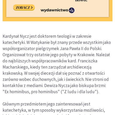
Kardynał Nycz jest doktorem teologii w zakresie
katechetyki. W Watykanie był znany przede wszystkim jako
współorganizator pielgrzymek Jana Pawła II do Polski.
Organizował trzy ostatnie jego pobyty w Krakowie. Należał
do najbliższych współpracowników kard. Franciszka
Macharskiego, kiedy ten zarządzał archidiecezją
krakowską. W swojej diecezji dał się poznać z otwartości
zarówno wobec duchownych, jak i świeckich. Nie stroni od
kontaktów z mediami. Dewiza Nycza jako biskupa brzmi:
"Ex hominibus, pro hominibus" ("Z ludu i dla ludu").
Głównym przedmiotem jego zainteresowań jest
katechetyka, w tym sposoby wykorzystania możliwości,