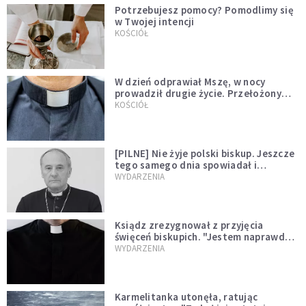
Potrzebujesz pomocy? Pomodlimy się
w Twojej intencji
KOŚCIÓŁ
W dzień odprawiał Mszę, w nocy
prowadził drugie życie. Przełożony
kazał mu opuścić zakon
KOŚCIÓŁ
[PILNE] Nie żyje polski biskup. Jeszcze
tego samego dnia spowiadał i
sprawował Mszę świętą
WYDARZENIA
Ksiądz zrezygnował z przyjęcia
święceń biskupich. "Jestem naprawdę
niegodny"
WYDARZENIA
Karmelitanka utonęła, ratując