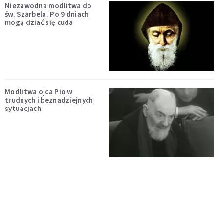
Niezawodna modlitwa do
św. Szarbela. Po 9 dniach
mogą dziać się cuda
Modlitwa ojca Pio w
trudnych i beznadziejnych
sytuacjach