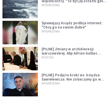
współsiostry. "To był jej ostatni gest
miłości"
WYDARZENIA
Śpiewający ksiądz podbija internet.
"Chcę go na swoim ślubie"
WYDARZENIA
[PILNE] Zmiany w archidiecezji
warszawskiej. Abp Adrian Galbas
wręczył dekrety nowym proboszczom
KOŚCIÓŁ
[PILNE] Podjęto kroki ws. księdza
Sawielewicza. Nie zobaczymy go w
mediach
WYDARZENIA