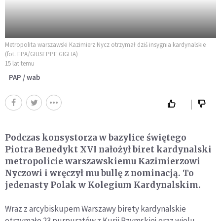
Metropolita warszawski Kazimierz Nycz otrzymał dziś insygnia kardynalskie
(fot. EPA/GIUSEPPE GIGLIA)
15 lat temu
PAP / wab
Podczas konsystorza w bazylice świętego
Piotra Benedykt XVI nałożył biret kardynalski
metropolicie warszawskiemu Kazimierzowi
Nyczowi i wręczył mu bullę z nominacją. To
jedenasty Polak w Kolegium Kardynalskim.
Wraz z arcybiskupem Warszawy birety kardynalskie
otrzymało 23 purpuratów z Kurii Rzymskiej oraz wielu