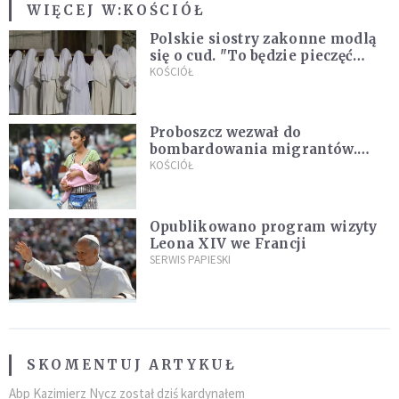
WIĘCEJ W:
KOŚCIÓŁ
Polskie siostry zakonne modlą
się o cud. "To będzie pieczęć
Pana Boga dla naszej wiary"
KOŚCIÓŁ
Proboszcz wezwał do
bombardowania migrantów.
"Masowy ogień przeciwko
KOŚCIÓŁ
najeźdźcom!"
Opublikowano program wizyty
Leona XIV we Francji
SERWIS PAPIESKI
SKOMENTUJ ARTYKUŁ
Abp Kazimierz Nycz został dziś kardynałem