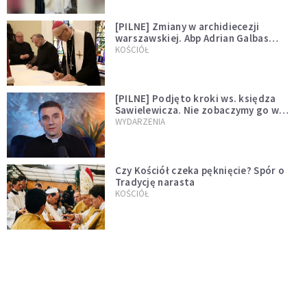
[PILNE] Zmiany w archidiecezji
warszawskiej. Abp Adrian Galbas
wręczył dekrety nowym proboszczom
KOŚCIÓŁ
[PILNE] Podjęto kroki ws. księdza
Sawielewicza. Nie zobaczymy go w
mediach
WYDARZENIA
Czy Kościół czeka pęknięcie? Spór o
Tradycję narasta
KOŚCIÓŁ