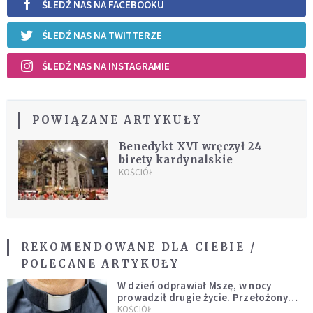
ŚLEDŹ NAS NA FACEBOOKU
ŚLEDŹ NAS NA TWITTERZE
ŚLEDŹ NAS NA INSTAGRAMIE
POWIĄZANE ARTYKUŁY
Benedykt XVI wręczył 24
birety kardynalskie
KOŚCIÓŁ
REKOMENDOWANE DLA CIEBIE /
POLECANE ARTYKUŁY
W dzień odprawiał Mszę, w nocy
prowadził drugie życie. Przełożony
kazał mu opuścić zakon
KOŚCIÓŁ