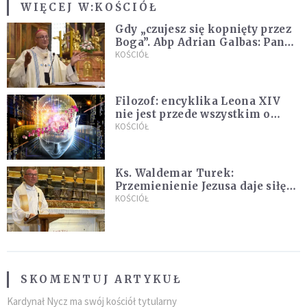
WIĘCEJ W:
KOŚCIÓŁ
Gdy „czujesz się kopnięty przez
Boga”. Abp Adrian Galbas: Pan
Bóg nie zabierze szpili
KOŚCIÓŁ
Filozof: encyklika Leona XIV
nie jest przede wszystkim o
sztucznej inteligencji
KOŚCIÓŁ
Ks. Waldemar Turek:
Przemienienie Jezusa daje siłę
do pokonywania przeciwności
KOŚCIÓŁ
SKOMENTUJ ARTYKUŁ
Kardynał Nycz ma swój kościół tytularny