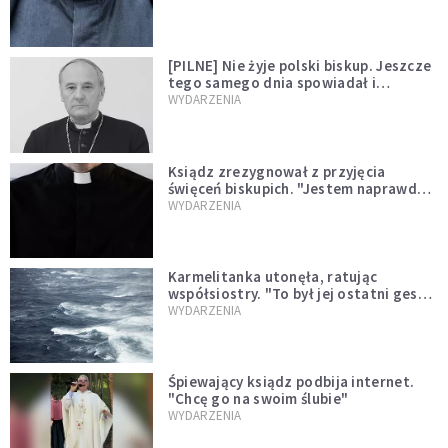
[PILNE] Nie żyje polski biskup. Jeszcze
tego samego dnia spowiadał i
sprawował Mszę świętą
WYDARZENIA
Ksiądz zrezygnował z przyjęcia
święceń biskupich. "Jestem naprawdę
niegodny"
WYDARZENIA
Karmelitanka utonęła, ratując
współsiostry. "To był jej ostatni gest
miłości"
WYDARZENIA
Śpiewający ksiądz podbija internet.
"Chcę go na swoim ślubie"
WYDARZENIA