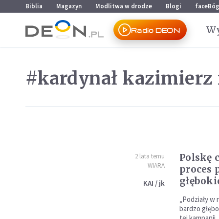
Przejdź do menu głównego
Przejdź do treści
Biblia
Magazyn
Modlitwa w drodze
Blogi
faceBó
Wy
Radio DEON
#kardynał kazimierz
Polskę 
2 lata temu
WIARA
proces 
głęboki
KAI / jk
„Podziały w
bardzo głębok
tej kampanii.