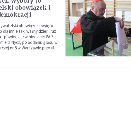
ycz: wybory to
lski obowiązek i
demokracji
ywatelski obowiązek i święto
o dla mnie taki ważny dzień, raz
a - powiedział w niedzielę PAP
imierz Nycz, po oddaniu głosu w
rczej nr 8 w Warszawie przy ul.