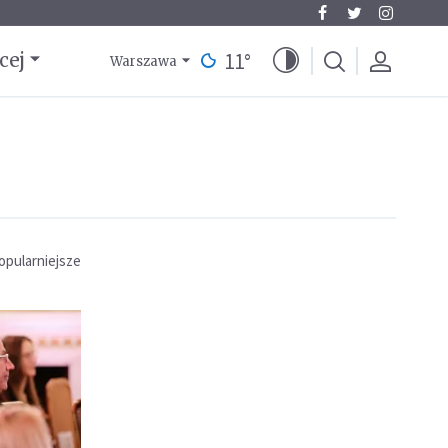
11
°
cej
Warszawa
opularniejsze