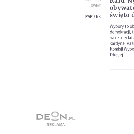
Kard. N
ŚWIAT
obywate
święto 
PAP / kk
Wybory to ob
demokracji, t
na cztery lat
kardynał Kaz
Komisji Wybo
Długiej.