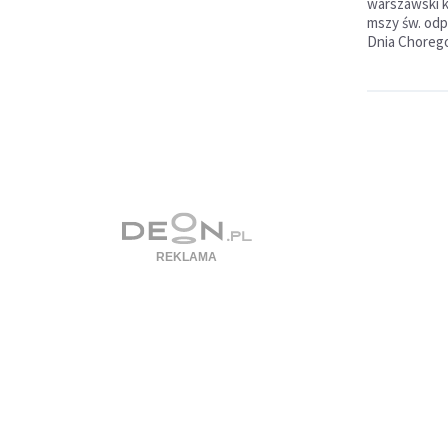
warszawski k
mszy św. odp
Dnia Choreg