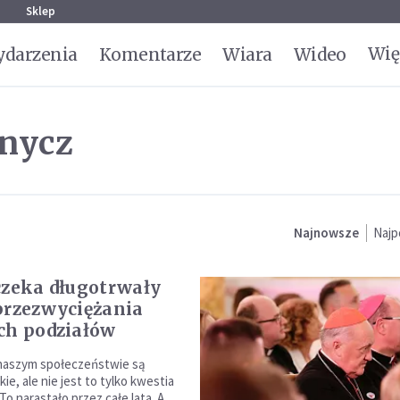
g
Sklep
Wię
darzenia
Komentarze
Wiara
Wideo
 nycz
Najnowsze
Najp
czeka długotrwały
przezwyciężania
ch podziałów
 naszym społeczeństwie są
ie, ale nie jest to tylko kwestia
 To narastało przez całe lata. A