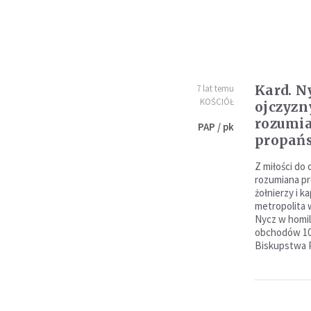
Kard. Ny
7 lat temu
KOŚCIÓŁ
ojczyzn
rozumi
PAP / pk
propań
Z miłości do 
rozumiana p
żołnierzy i 
metropolita 
Nycz w homili
obchodów 100
Biskupstwa 