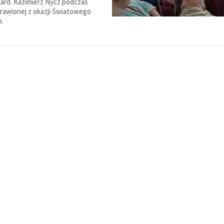
ard. Kazimierz Nycz podczas
rawionej z okazji Światowego
o.