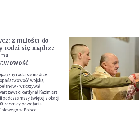
cz: z miłości do
y rodzi się mądrze
ana
stwowość
ojczyzny rodzi się mądrze
ropaństwowość wojska,
kapelanów - wskazywał
warszawski kardynał Kazimierz
i podczas mszy świętej z okazji
. rocznicy powołania
Polowego w Polsce.