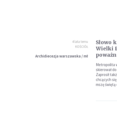
Słowo k
4 lata temu
KOŚCIÓŁ
Wielki 
poważn
Archidiecezja warszawska / mł
Metropolita 
skierował do
Zaprosił tak
chcących się 
mszę świętą 