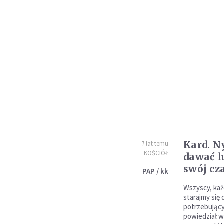
Kard. N
7 lat temu
KOŚCIÓŁ
dawać 
swój cz
PAP / kk
Wszyscy, każ
starajmy się
potrzebujący
powiedział w