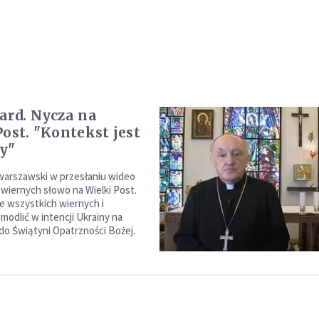
ard. Nycza na
Post. "Kontekst jest
y"
warszawski w przesłaniu wideo
 wiernych słowo na Wielki Post.
że wszystkich wiernych i
modlić w intencji Ukrainy na
do Świątyni Opatrzności Bożej.