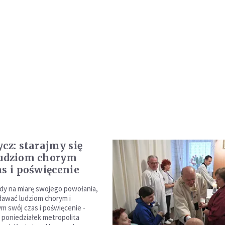
ycz: starajmy się
ludziom chorym
as i poświęcenie
dy na miarę swojego powołania,
 dawać ludziom chorym i
m swój czas i poświęcenie -
 poniedziałek metropolita