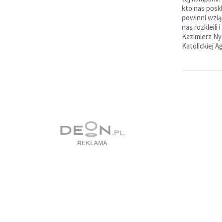
kto nas posk
powinni wziąć
nas rozkleili 
Kazimierz Nyc
Katolickiej A