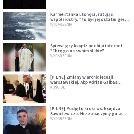
Karmelitanka utonęła, ratując
współsiostry. "To był jej ostatni gest
miłości"
WYDARZENIA
Śpiewający ksiądz podbija internet.
"Chcę go na swoim ślubie"
WYDARZENIA
[PILNE] Zmiany w archidiecezji
warszawskiej. Abp Adrian Galbas
wręczył dekrety nowym proboszczom
KOŚCIÓŁ
[PILNE] Podjęto kroki ws. księdza
Sawielewicza. Nie zobaczymy go w
mediach
WYDARZENIA