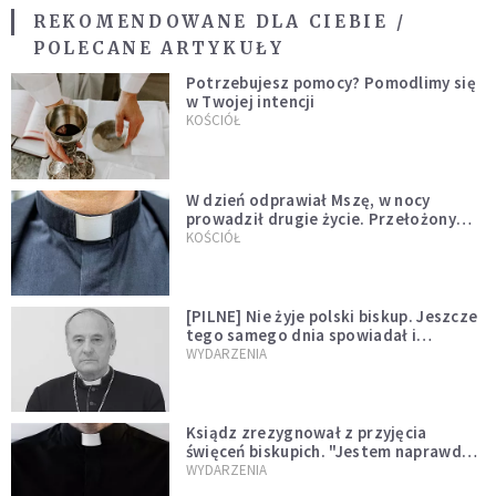
REKOMENDOWANE DLA CIEBIE /
POLECANE ARTYKUŁY
Potrzebujesz pomocy? Pomodlimy się
w Twojej intencji
KOŚCIÓŁ
W dzień odprawiał Mszę, w nocy
prowadził drugie życie. Przełożony
kazał mu opuścić zakon
KOŚCIÓŁ
[PILNE] Nie żyje polski biskup. Jeszcze
tego samego dnia spowiadał i
sprawował Mszę świętą
WYDARZENIA
Ksiądz zrezygnował z przyjęcia
święceń biskupich. "Jestem naprawdę
niegodny"
WYDARZENIA