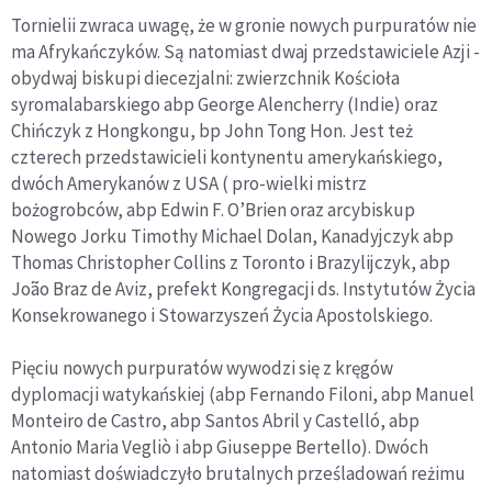
Tornielii zwraca uwagę, że w gronie nowych purpuratów nie
ma Afrykańczyków. Są natomiast dwaj przedstawiciele Azji -
obydwaj biskupi diecezjalni: zwierzchnik Kościoła
syromalabarskiego abp George Alencherry (Indie) oraz
Chińczyk z Hongkongu, bp John Tong Hon. Jest też
czterech przedstawicieli kontynentu amerykańskiego,
dwóch Amerykanów z USA ( pro-wielki mistrz
bożogrobców, abp Edwin F. O’Brien oraz arcybiskup
Nowego Jorku Timothy Michael Dolan, Kanadyjczyk abp
Thomas Christopher Collins z Toronto i Brazylijczyk, abp
João Braz de Aviz, prefekt Kongregacji ds. Instytutów Życia
Konsekrowanego i Stowarzyszeń Życia Apostolskiego.
Pięciu nowych purpuratów wywodzi się z kręgów
dyplomacji watykańskiej (abp Fernando Filoni, abp Manuel
Monteiro de Castro, abp Santos Abril y Castelló, abp
Antonio Maria Vegliò i abp Giuseppe Bertello). Dwóch
natomiast doświadczyło brutalnych prześladowań reżimu