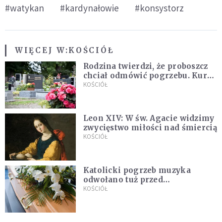
#watykan
#kardynałowie
#konsystorz
WIĘCEJ W:
KOŚCIÓŁ
Rodzina twierdzi, że proboszcz
chciał odmówić pogrzebu. Kuria
zapowiada wyjaśnienia
KOŚCIÓŁ
Leon XIV: W św. Agacie widzimy
zwycięstwo miłości nad śmiercią
KOŚCIÓŁ
Katolicki pogrzeb muzyka
odwołano tuż przed
uroczystością. Powodem była
KOŚCIÓŁ
przynależność do masonerii