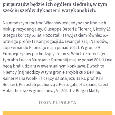
purpuratów będzie ich ogółem siedmiu, w tym
sześciu szefów dykasterii watykańskich.
Najmłodszym spośród Włochów jest jedyny spośród nich
biskup rezydencjalny, Giuseppe Betori z Florencji, który 25
lutego skończy 65 lat. Pozostali, za wyjątkiem również 65-
letniego prefekta Kongregacji ds. Ewangelizacji Narodów,
abp Fernando Filoniego mają ponad 70 lat. W gronie 9
Europejczyków pochodzących spoza Włoch czterech (w
tym abp Lucian Mureşan z Rumunii) ma już ponad 80 lat i nie
będą brali udziału w ewentualnym konklawe. Dwóch to
Niemcy (najmłodszy w tym gronie arcybiskup Berlina,
Rainer Maria Woelki i liczący 83 lata jezuita ks. prof. Karl
Becker). Pozostali pochodzą z Portugalii, Hiszpanii, Czech,
Holandii, oraz w gronie powyżej 80 lat: z Belgii i Malty.
DEON.PL POLECA