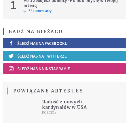
1
Potrzebujesz pomocy? Pomodlimy się w Twojej
intencji
62 komentarzy
BĄDŹ NA BIEŻĄCO
ŚLEDŹ NAS NA FACEBOOKU
ŚLEDŹ NAS NA TWITTERZE
ŚLEDŹ NAS NA INSTAGRAMIE
POWIĄZANE ARTYKUŁY
Radość z nowych
kardynałów w USA
KOŚCIÓŁ