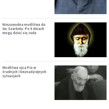
Niezawodna modlitwa do
św. Szarbela. Po 9 dniach
mogą dziać się cuda
Modlitwa ojca Pio w
trudnych i beznadziejnych
sytuacjach