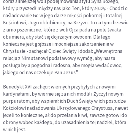
coraz silniejszej woli podejmowania stylu Syna Bożego,
który przyszedł między nas jako Ten, który służy. - Chodzi o
naśladowanie Go w jego darze miłości pokornej i totalnej
Kościołowi, Jego oblubienicy, na Krzyżu. To na tym drzewie
ziarno pszeniczne, które z woli Ojca pada na pole świata
obumiera, aby stać się dojrzałym owocem. Dlatego
konieczne jest głębsze i mocniejsze zakorzenienie w
Chrystusie - zachęcał Ojciec Święty i dodał: „Wewnętrzna
relacja z Nim stanowi podstawowy wymóg, aby nasza
posługa była pogodna i radosna, aby mogła wydać owoc,
jakiego od nas oczekuje Pan Jezus”.
Benedykt XVI zachęcił wiernych przybyłych z nowymi
kardynałami, by wiernie się za nich modlili. Życzył nowym
purpuratom, aby wspierał ich Duch Święty w ich posłudze
Kościołowi naśladowania Ukrzyżowanego Chrystusa, nawet
jeżeli to konieczne, aż do przelania krwi, zawsze gotowi do
obrony wobec każdego, do uzasadnienia tej nadziei, która
w nich jest.