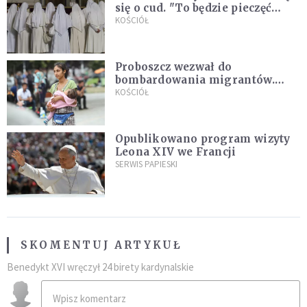
się o cud. "To będzie pieczęć
Pana Boga dla naszej wiary"
KOŚCIÓŁ
Proboszcz wezwał do
bombardowania migrantów.
"Masowy ogień przeciwko
KOŚCIÓŁ
najeźdźcom!"
Opublikowano program wizyty
Leona XIV we Francji
SERWIS PAPIESKI
SKOMENTUJ ARTYKUŁ
Benedykt XVI wręczył 24 birety kardynalskie