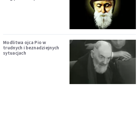
Modlitwa ojca Pio w
trudnych i beznadziejnych
sytuacjach