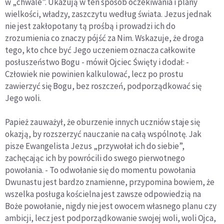
w „chwale”. Ukazują w ten sposób oczekiwania i plany
wielkości, władzy, zaszczytu według świata. Jezus jednak
nie jest zakłopotany tą prośbą i prowadzi ich do
zrozumienia co znaczy pójść za Nim. Wskazuje, że droga
tego, kto chce być Jego uczeniem oznacza całkowite
posłuszeństwo Bogu - mówił Ojciec Święty i dodał: -
Człowiek nie powinien kalkulować, lecz po prostu
zawierzyć się Bogu, bez roszczeń, podporządkować się
Jego woli.
Papież zauważył, że oburzenie innych uczniów staje się
okazją, by rozszerzyć nauczanie na całą wspólnotę. Jak
pisze Ewangelista Jezus „przywołał ich do siebie”,
zachęcając ich by powrócili do swego pierwotnego
powołania. - To odwołanie się do momentu powołania
Dwunastu jest bardzo znamienne, przypomina bowiem, że
wszelka posługa kościelna jest zawsze odpowiedzią na
Boże powołanie, nigdy nie jest owocem własnego planu czy
ambicji, lecz jest podporządkowanie swojej woli, woli Ojca,