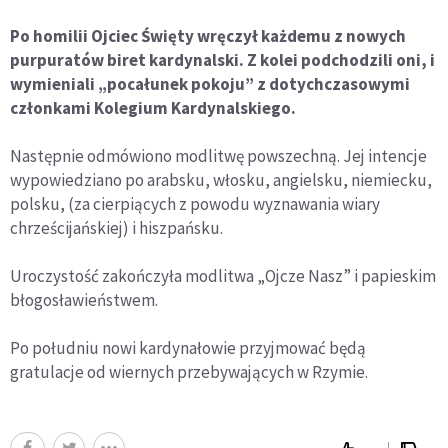
Po homilii Ojciec Święty wręczył każdemu z nowych
purpuratów biret kardynalski. Z kolei podchodzili oni, i
wymieniali „pocałunek pokoju” z dotychczasowymi
członkami Kolegium Kardynalskiego.
Następnie odmówiono modlitwę powszechną. Jej intencje
wypowiedziano po arabsku, włosku, angielsku, niemiecku,
polsku, (za cierpiących z powodu wyznawania wiary
chrześcijańskiej) i hiszpańsku.
Uroczystość zakończyła modlitwa „Ojcze Nasz” i papieskim
błogosławieństwem.
Po południu nowi kardynałowie przyjmować będą
gratulacje od wiernych przebywających w Rzymie.