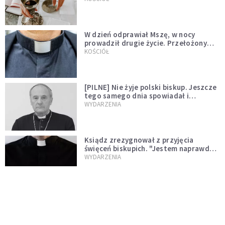
W dzień odprawiał Mszę, w nocy
prowadził drugie życie. Przełożony
kazał mu opuścić zakon
KOŚCIÓŁ
[PILNE] Nie żyje polski biskup. Jeszcze
tego samego dnia spowiadał i
sprawował Mszę świętą
WYDARZENIA
Ksiądz zrezygnował z przyjęcia
święceń biskupich. "Jestem naprawdę
niegodny"
WYDARZENIA
Karmelitanka utonęła, ratując
współsiostry. "To był jej ostatni gest
miłości"
WYDARZENIA