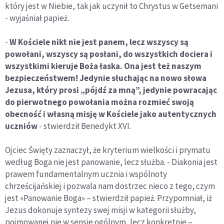
który jest w Niebie, tak jak uczynił to Chrystus w Getsemani
- wyjaśniał papież.
-
W Kościele nikt nie jest panem, lecz wszyscy są
powołani, wszyscy są posłani, do wszystkich dociera i
wszystkimi kieruje Boża łaska. Ona jest też naszym
bezpieczeństwem! Jedynie słuchając na nowo słowa
Jezusa, który prosi „pójdź za mną”, jedynie powracając
do pierwotnego powołania można rozmieć swoją
obecność i własną misję w Kościele jako autentycznych
uczniów
- stwierdził Benedykt XVI.
Ojciec Święty zaznaczył, że kryterium wielkości i prymatu
według Boga nie jest panowanie, lecz służba. - Diakonia jest
prawem fundamentalnym ucznia i wspólnoty
chrześcijańskiej i pozwala nam dostrzec nieco z tego, czym
jest «Panowanie Boga» – stwierdził papież. Przypomniał, iż
Jezus dokonuje syntezy swej misji w kategorii służby,
pojmowanej nie w sensie ogólnym, lecz konkretnie –