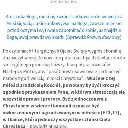
DEON.PL POLECA
Kto szuka Boga, musi się zwrócić całkowicie do wewnątrz.
Musi się wciąż ukierunkowywać na Boga, zawsze mieć Go
przed oczyma i wytrwale zapominać o sobie, aż znajdzie
Boga, swój prawdziwy skarb. (Sprawdź:
Rozwój duchowy
)
Po czytaniach liturgicznych Ojciec Święty wygłosił homilię.
Zaznaczył w niej, że nowi purpuraci zostają dziś włączeni do
szczególnego grona najbliższych współpracowników
Następcy Piotra, aby "paść Chrystusowe owce, jednoczyć
narody z gorliwością miłości Chrystusa". -
Właśnie z tej
miłości zrodził się Kościół, powołany by żyć i kroczyć
zgodnie z przykazaniem Pana, w którym streszczają się
wszystkie prawa i prorocy. Być zjednoczonym z
Chrystusem w wierze i komunii oznacza być
«wkorzenionym i ugruntowanym w miłości» (Ef 3,17),
w tkance, która jednoczy wszystkie członki Ciała
Chrystusa
– powiedział papież.