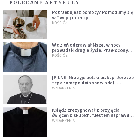
POLECANE ARTYKUŁY
Potrzebujesz pomocy? Pomodlimy się
w Twojej intencji
KOŚCIÓŁ
W dzień odprawiał Mszę, w nocy
prowadził drugie życie. Przełożony
kazał mu opuścić zakon
KOŚCIÓŁ
[PILNE] Nie żyje polski biskup. Jeszcze
tego samego dnia spowiadał i
sprawował Mszę świętą
WYDARZENIA
Ksiądz zrezygnował z przyjęcia
święceń biskupich. "Jestem naprawdę
niegodny"
WYDARZENIA