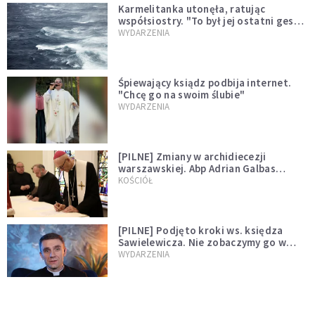
Karmelitanka utonęła, ratując
współsiostry. "To był jej ostatni gest
miłości"
WYDARZENIA
Śpiewający ksiądz podbija internet.
"Chcę go na swoim ślubie"
WYDARZENIA
[PILNE] Zmiany w archidiecezji
warszawskiej. Abp Adrian Galbas
wręczył dekrety nowym proboszczom
KOŚCIÓŁ
[PILNE] Podjęto kroki ws. księdza
Sawielewicza. Nie zobaczymy go w
mediach
WYDARZENIA