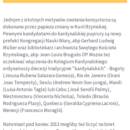
Jednym z istotnych motywów zwołania konsystorza są
dokonane przez papieża zmiany w Kurii Rzymskiej.
Pewnymi kandydatami do kardynalskiej puprury są nowy
prefekt Kongregacji Nauki Wiary, abp Gerhard Ludwig
Müller oraz bibliotekarz i archiwista Świętego Kościoła
Rzymskiego, abp Jean-Louis Bruguès OP. Można też
oczekiwać włączenia do Kolegium Kardynalskiego
ordynariuszy diecezji tradycyjnie "kardynalskich" - Bogoty
(Jesusa Rubena Salazara Gomeza), Rio de Janeiro (Orani
Joao Tempesty), Seulu (Andrew Yeom Soo-junga), Manili
(Luisa Antonio Tagle) lub Cebu (José Serofii Palmy),
Westminsteru (Vincenta Nicholsa), Toledo (Braulio
Rodrigueza Plazy), Quebecu (Geralda Cypriena Lacroix),
Wenecji (Francesco Moraglii).
Natomiast pod koniec 2013 mogliby też liczyć na biret