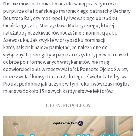
Nic nie mówi natomiast o oczekiwanej już w tym roku
purpurze dla libańskiego maronickiego patriarchy Béchary
Boutrosa Raï, czy metropolity lwowskiego obrządku
łacińskiego, abp Mieczysława Mokrzyckiego, której
należałoby oczekiwać równocześnie z nominacją abp
Szewczuka. Jak zwykle w przypadku nominacji
kardynalskich należy pamiętać, że należą one do
wyłącznych prerogatyw papieża i często typowania nawet
dobrze poinformowanych watykanistów nie mają
odzwierciedlenia w rzeczywistości. Ponadto Ojciec Święty
może zwołać konsystorz na 22 lutego - święto katedry św.
Piotra, podobnie jak uczynił w tym roku i wówczas mógłby
mianować około 15 nowych kardynałów-elektorów.
DEON.PL POLECA