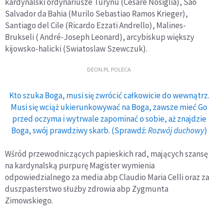
kardynalski ordynariusze Turynu (Cesare Nosiglia), Sâo
Salvador da Bahia (Murilo Sebastiao Ramos Krieger),
Santiago del Cile (Ricardo Ezzati Andrello), Malines-
Brukseli ( André-Joseph Leonard), arcybiskup większy
kijowsko-halicki (Swiatoslaw Szewczuk).
DEON.PL POLECA
Kto szuka Boga, musi się zwrócić całkowicie do wewnątrz.
Musi się wciąż ukierunkowywać na Boga, zawsze mieć Go
przed oczyma i wytrwale zapominać o sobie, aż znajdzie
Boga, swój prawdziwy skarb. (Sprawdź:
Rozwój duchowy
)
Wśród przewodniczących papieskich rad, mających szansę
na kardynalską purpurę Magister wymienia
odpowiedzialnego za media abp Claudio Maria Celli oraz za
duszpasterstwo służby zdrowia abp Zygmunta
Zimowskiego.