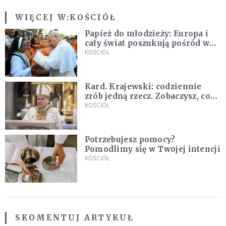
WIĘCEJ W:
KOŚCIÓŁ
Papież do młodzieży: Europa i
cały świat poszukują pośród was
nowych świętych
KOŚCIÓŁ
Kard. Krajewski: codziennie
zrób jedną rzecz. Zobaczysz, co
stanie się z twoim życiem
KOŚCIÓŁ
Potrzebujesz pomocy?
Pomodlimy się w Twojej intencji
KOŚCIÓŁ
SKOMENTUJ ARTYKUŁ