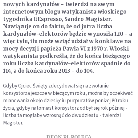
nowych kardynałów - twierdzi na swym
internetowym blogu watykanista włoskiego
tygodnika L’Espresso, Sandro Magister.
Nawiązuje on do faktu, że od jutra liczba
kardynałów-elektorów będzie wynosiła 120 - a
więc tylu, ilu może wziąć udział w konklawe na
mocy decyzji papieża Pawła VI z 1970 r. Włoski
watykanista podkreśla, że do końca bieżącego
roku liczba kardynałów-elektorów spadnie do
114, a do końca roku 2013 - do 104.
Gdyby Ojciec Święty zdecydował się na zwołanie
konsystorza jeszcze w bieżącym roku, można by oczekiwać
mianowania około dziesięciu purpuratów poniżej 80 roku
życia, gdyby natomiast konsystorz odbył się rok później -
liczba ta mogłaby wzrosnąć do dwudziestu - twierdzi
Magister.
DEON.PL POLECA