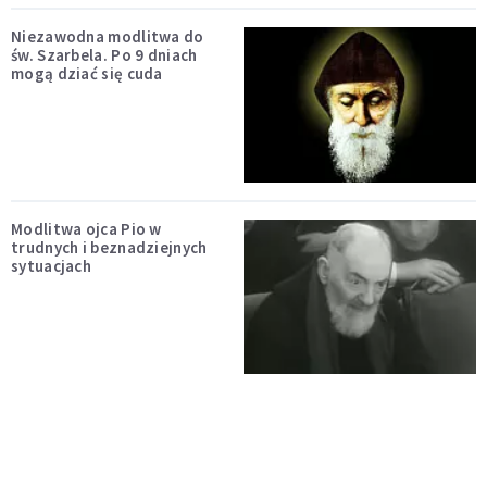
Niezawodna modlitwa do
św. Szarbela. Po 9 dniach
mogą dziać się cuda
Modlitwa ojca Pio w
trudnych i beznadziejnych
sytuacjach