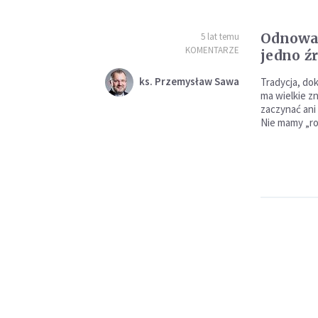
Odnowa 
5 lat temu
KOMENTARZE
jedno ź
ks. Przemysław Sawa
Tradycja, dok
ma wielkie z
zaczynać ani
Nie mamy „rob