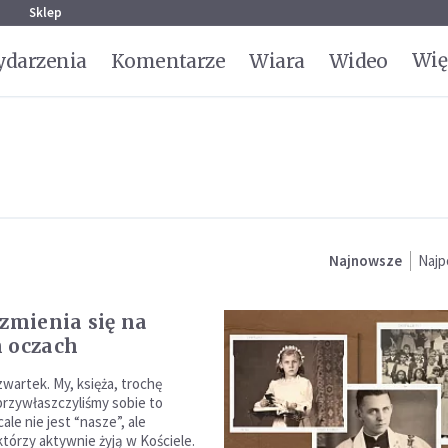
g
Sklep
Wię
darzenia
Komentarze
Wiara
Wideo
Najnowsze
Najp
 zmienia się na
 oczach
zwartek. My, księża, trochę
rzywłaszczyliśmy sobie to
ale nie jest “nasze”, ale
którzy aktywnie żyją w Kościele.