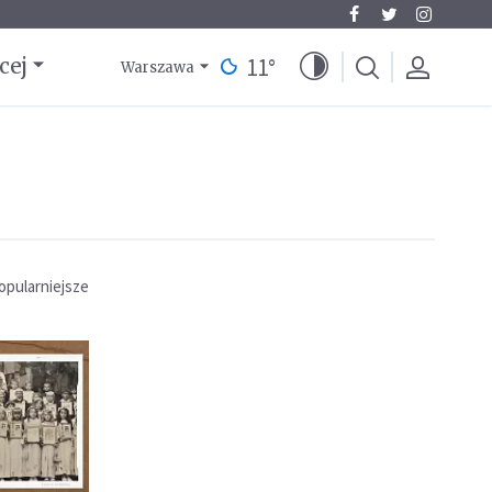
11
°
cej
Warszawa
opularniejsze