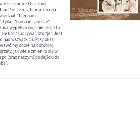
odzi się ono z Ostatniej
tam Pan Jezus, biorąc do ręki
wiedział: “bierzcie i
 tylko: “bierzcie i jedzcie”.
zusa wypełnia więc nie ten, kto
 ale kto “spożywa”, kto “je”. Jest
o nas wszystkich. Przy okazji
pozwólmy sobie na odrobinę
ójrzmy, jak wiele zmieniło się w
jego (oraz naszym) podejściu do
eba”.