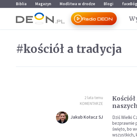
Przejdź do menu głównego
Przejdź do treści
Biblia
Magazyn
Modlitwa w drodze
Blogi
faceBó
Wy
Radio DEON
#kościół a tradycja
Kościół
2 lata temu
KOMENTARZE
naszych
Jakub Kołacz SJ
Dziś Wielki C
bezprawnie p
święto, bo wc
wszystkich, 