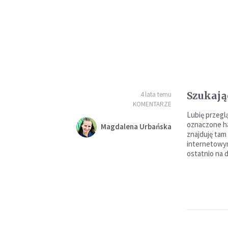
Szukają
4 lata temu
KOMENTARZE
Lubię przegl
oznaczone ha
Magdalena Urbańska
znajduję tam 
internetowy
ostatnio na 