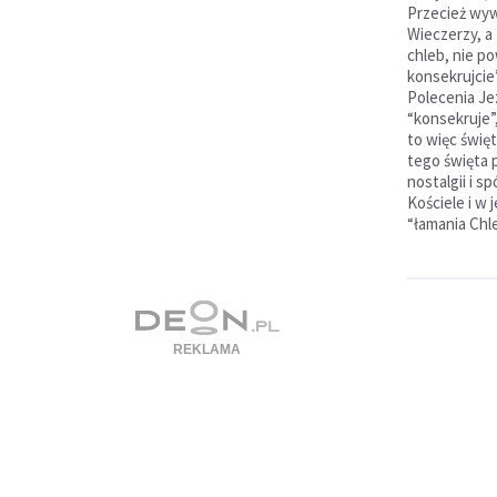
Przecież wyw
Wieczerzy, a 
chleb, nie po
konsekrujcie”,
Polecenia Je
“konsekruje”,
to więc święt
tego święta 
nostalgii i sp
Kościele i w 
“łamania Chl