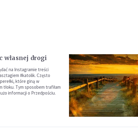
c własnej drogi
ądać na Instagramie treści
sztagiem #katolik. Często
perełki, które giną w
m tłoku. Tym sposobem trafiłam
dużo informacji o Przedpościu.