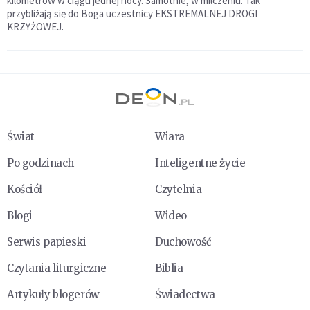
kilometrów w ciągu jednej nocy. Samotnie, w milczeniu. Tak
przybliżają się do Boga uczestnicy EKSTREMALNEJ DROGI
KRZYŻOWEJ.
Świat
Wiara
Po godzinach
Inteligentne życie
Kościół
Czytelnia
Blogi
Wideo
Serwis papieski
Duchowość
Czytania liturgiczne
Biblia
Artykuły blogerów
Świadectwa