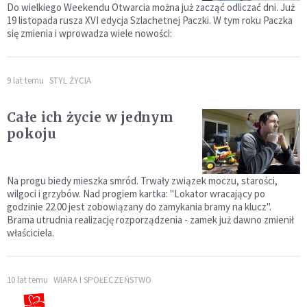
Do wielkiego Weekendu Otwarcia można już zacząć odliczać dni. Już
19 listopada rusza XVI edycja Szlachetnej Paczki. W tym roku Paczka
się zmienia i wprowadza wiele nowości:
9 lat temu
STYL ŻYCIA
Całe ich życie w jednym
pokoju
Na progu biedy mieszka smród. Trwały związek moczu, starości,
wilgoci i grzybów. Nad progiem kartka: "Lokator wracający po
godzinie 22.00 jest zobowiązany do zamykania bramy na klucz".
Brama utrudnia realizację rozporządzenia - zamek już dawno zmienił
właściciela.
10 lat temu
WIARA I SPOŁECZEŃSTWO