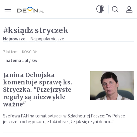
Przejdź do menu głównego
Przejdź do treści
#ksiądz stryczek
Najnowsze
Najpopularniejsze
7 lat temu
KOŚCIÓŁ
natemat.pl / kw
Janina Ochojska
komentuje sprawę ks.
Stryczka. "Przejrzyste
reguły są niezwykle
ważne"
Szefowa PAH na temat sytuacji w Szlachetnej Paczce: "w Polsce
jeszcze trochę pokutuje taki obraz, że jak się czyni dobro...".