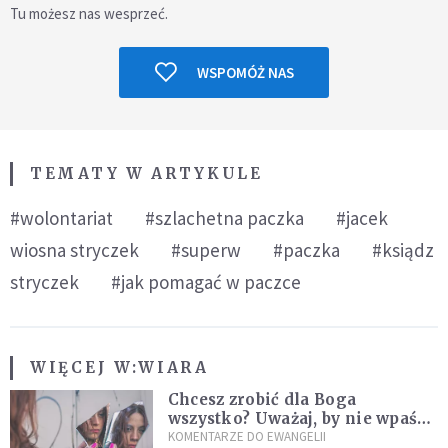
Tu możesz nas wesprzeć.
WSPOMÓŻ NAS
TEMATY W ARTYKULE
#wolontariat
#szlachetna paczka
#jacek
wiosna stryczek
#superw
#paczka
#ksiądz
stryczek
#jak pomagać w paczce
WIĘCEJ W:
WIARA
Chcesz zrobić dla Boga
wszystko? Uważaj, by nie wpaść
w groźną pułapkę
KOMENTARZE DO EWANGELII