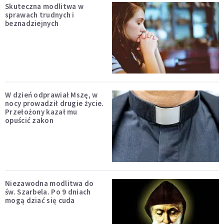
Skuteczna modlitwa w
sprawach trudnych i
beznadziejnych
W dzień odprawiał Mszę, w
nocy prowadził drugie życie.
Przełożony kazał mu
opuścić zakon
Niezawodna modlitwa do
św. Szarbela. Po 9 dniach
mogą dziać się cuda