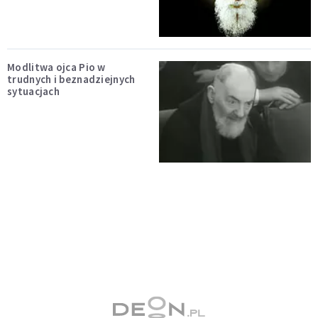
Modlitwa ojca Pio w
trudnych i beznadziejnych
sytuacjach