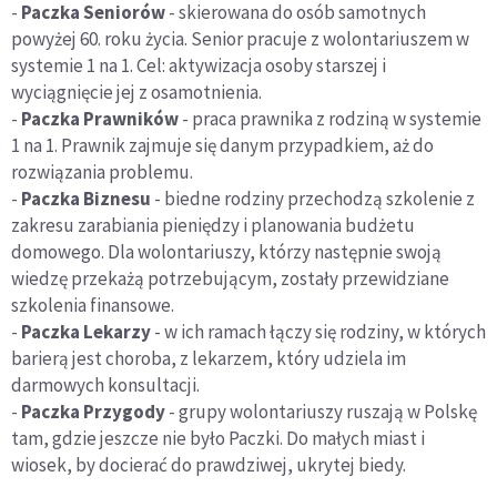
-
Paczka Seniorów
- skierowana do osób samotnych
powyżej 60. roku życia. Senior pracuje z wolontariuszem w
systemie 1 na 1. Cel: aktywizacja osoby starszej i
wyciągnięcie jej z osamotnienia.
-
Paczka Prawników
- praca prawnika z rodziną w systemie
1 na 1. Prawnik zajmuje się danym przypadkiem, aż do
rozwiązania problemu.
-
Paczka Biznesu
- biedne rodziny przechodzą szkolenie z
zakresu zarabiania pieniędzy i planowania budżetu
domowego. Dla wolontariuszy, którzy następnie swoją
wiedzę przekażą potrzebującym, zostały przewidziane
szkolenia finansowe.
-
Paczka Lekarzy
- w ich ramach łączy się rodziny, w których
barierą jest choroba, z lekarzem, który udziela im
darmowych konsultacji.
-
Paczka Przygody
- grupy wolontariuszy ruszają w Polskę
tam, gdzie jeszcze nie było Paczki. Do małych miast i
wiosek, by docierać do prawdziwej, ukrytej biedy.