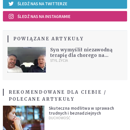
ŚLEDŹ NAS NA TWITTERZE
ŚLEDŹ NAS NA INSTAGRAMIE
POWIĄZANE ARTYKUŁY
Syn wymyślił niezawodną
terapię dla chorego na
Alzheimera ojca [WIDEO]
STYL ŻYCIA
REKOMENDOWANE DLA CIEBIE /
POLECANE ARTYKUŁY
Skuteczna modlitwa w sprawach
trudnych i beznadziejnych
DUCHOWOŚĆ