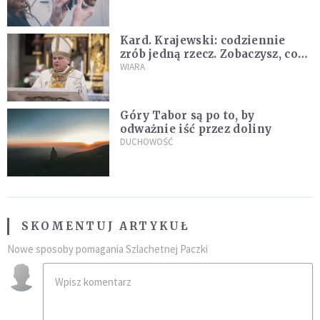
Kard. Krajewski: codziennie
zrób jedną rzecz. Zobaczysz, co
stanie się z twoim życiem
WIARA
Góry Tabor są po to, by
odważnie iść przez doliny
DUCHOWOŚĆ
SKOMENTUJ ARTYKUŁ
Nowe sposoby pomagania Szlachetnej Paczki