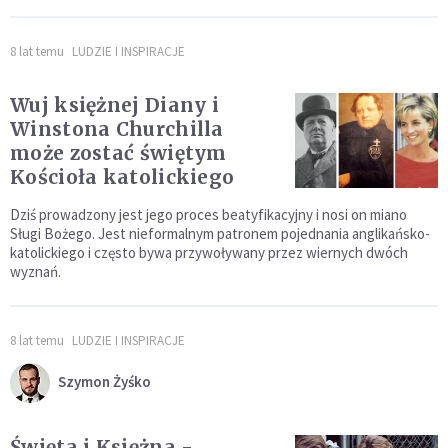
8 lat temu
LUDZIE I INSPIRACJE
Wuj księżnej Diany i
Winstona Churchilla
może zostać świętym
Kościoła katolickiego
Dziś prowadzony jest jego proces beatyfikacyjny i nosi on miano
Sługi Bożego. Jest nieformalnym patronem pojednania anglikańsko-
katolickiego i często bywa przywoływany przez wiernych dwóch
wyznań.
8 lat temu
LUDZIE I INSPIRACJE
Szymon Żyśko
Święta i Księżna -