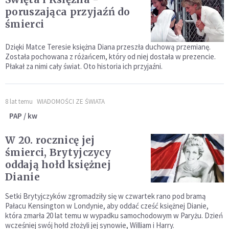
poruszająca przyjaźń do
śmierci
Dzięki Matce Teresie księżna Diana przeszła duchową przemianę.
Została pochowana z różańcem, który od niej dostała w prezencie.
Płakał za nimi cały świat. Oto historia ich przyjaźni.
8 lat temu
WIADOMOŚCI ZE ŚWIATA
PAP / kw
W 20. rocznicę jej
śmierci, Brytyjczycy
oddają hołd księżnej
Dianie
Setki Brytyjczyków zgromadziły się w czwartek rano pod bramą
Pałacu Kensington w Londynie, aby oddać cześć księżnej Dianie,
która zmarła 20 lat temu w wypadku samochodowym w Paryżu. Dzień
wcześniej swój hołd złożyli jej synowie, William i Harry.