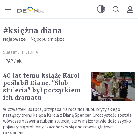
Przejdź do menu głównego
Przejdź do treści
#księżna diana
Najnowsze
Najpopularniejsze
5 lat temu
HISTORIA
PAP / pk
40 lat temu książę Karol
poślubił Dianę. "Ślub
stulecia" był początkiem
ich dramatu
W czwartek, 30 lipca, przypada 40. rocznica ślubu brytyjskiego
następcy tronu księcia Karola z Dianą Spencer. Uroczystość została
wówczas nazwana ślubem stulecia, ale w małżeństwie dość szybko
pojawiły się problemy i zakończyło się ono równie głośnym
rozwodem.