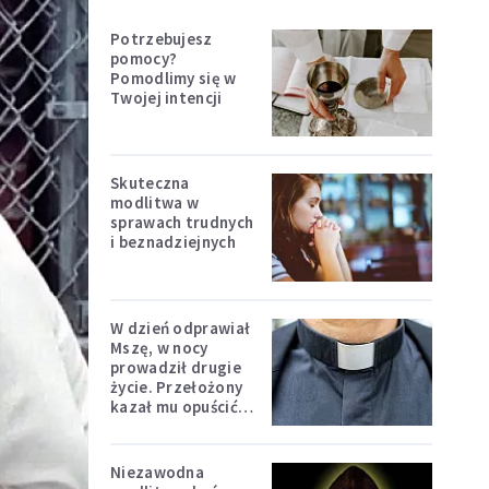
Potrzebujesz
pomocy?
Pomodlimy się w
Twojej intencji
Skuteczna
modlitwa w
sprawach trudnych
i beznadziejnych
W dzień odprawiał
Mszę, w nocy
prowadził drugie
życie. Przełożony
kazał mu opuścić
zakon
Niezawodna