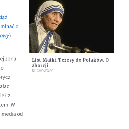
ciąż
ominać o
howy
)
ej żona
List Matki Teresy do Polaków. O
aborcji
go
DUCHOWOŚĆ
orycz
Pałac
ież z
atem. W
ji media od