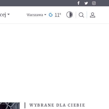
11
°
cej
Warszawa
WYBRANE DLA CIEBIE