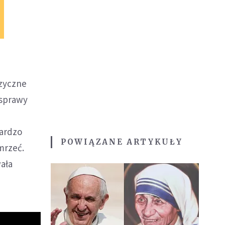
izyczne
 sprawy
bardzo
POWIĄZANE ARTYKUŁY
mrzeć.
ała