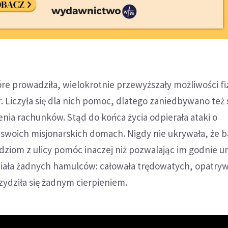
óre prowadziła, wielokrotnie przewyższały możliwości f
r. Liczyła się dla nich pomoc, dlatego zaniedbywano też
enia rachunków. Stąd do końca życia odpierała ataki o
swoich misjonarskich domach. Nigdy nie ukrywała, że 
dziom z ulicy pomóc inaczej niż pozwalając im godnie u
iała żadnych hamulców: całowała trędowatych, opatryw
rzydziła się żadnym cierpieniem.