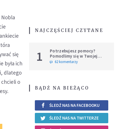
y Nobla
cie
NAJCZĘŚCIEJ CZYTANE
ankiecie
która
Potrzebujesz pomocy?
1
ywać się
Pomodlimy się w Twojej
intencji
62 komentarzy
e była ich
i, dlatego
 chcieli o
BĄDŹ NA BIEŻĄCO
esy.
ŚLEDŹ NAS NA FACEBOOKU
ŚLEDŹ NAS NA TWITTERZE