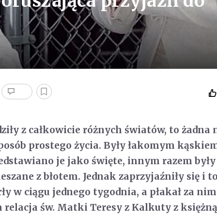
poruszająca przyjaźń do
iły z całkowicie różnych światów, to żadna 
posób prostego życia. Były łakomym kąskiem
edstawiano je jako święte, innym razem były
szane z błotem. Jednak zaprzyjaźniły się i to
ły w ciągu jednego tygodnia, a płakał za nim
 relacja św. Matki Teresy z Kalkuty z księżn