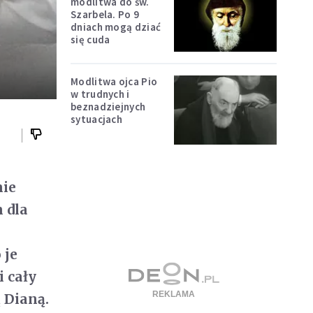
modlitwa do św.
Szarbela. Po 9
dniach mogą dziać
się cuda
Modlitwa ojca Pio
w trudnych i
beznadziejnych
sytuacjach
nie
 dla
 je
i cały
ą Dianą.