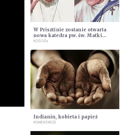
W Prisztinie zostanie otwarta
nowa katedra pw. św. Matki
Teresy
KOŚCIÓŁ
Indianin, kobieta i papież
KOMENTARZE