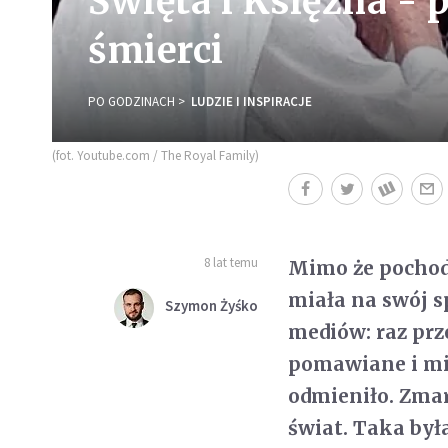
Święta i Księżna - 
śmierci
PO GODZINACH
LUDZIE I INSPIRACJE
(fot. Youtube.com / The Royal Family)
8 lat temu
Mimo że pochodz
miała na swój s
Szymon Żyśko
mediów: raz prz
pomawiane i mie
odmieniło. Zmar
świat. Taka była