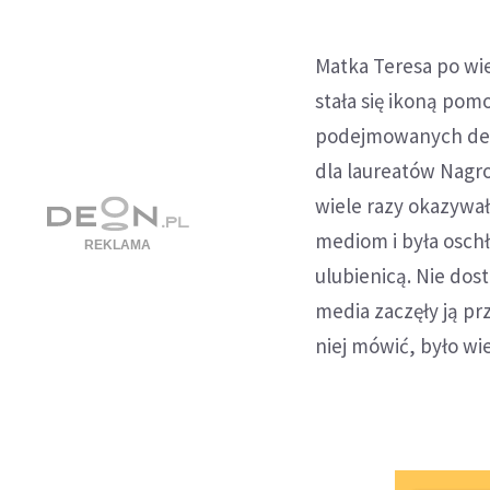
Matka Teresa po wie
stała się ikoną pom
podejmowanych decyz
dla laureatów Nagr
wiele razy okazywał
mediom i była oschł
ulubienicą. Nie dos
media zaczęły ją prz
niej mówić, było wi