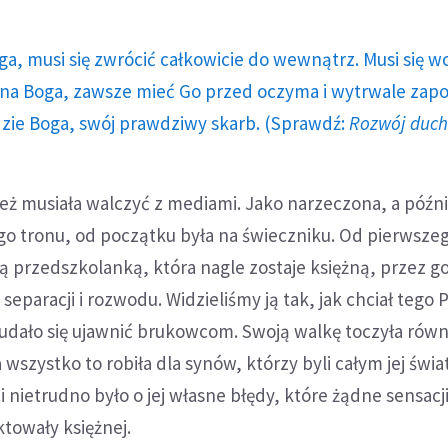
ga, musi się zwrócić całkowicie do wewnątrz. Musi się w
a Boga, zawsze mieć Go przed oczyma i wytrwale zap
dzie Boga, swój prawdziwy skarb. (Sprawdź:
Rozwój duc
eż musiała walczyć z mediami. Jako narzeczona, a późni
go tronu, od początku była na świeczniku. Od pierwsze
 przedszkolanką, która nagle zostaje księżną, przez g
separacji i rozwodu. Widzieliśmy ją tak, jak chciał tego 
udało się ujawnić brukowcom. Swoją walkę toczyła równ
a wszystko to robiła dla synów, którzy byli całym jej świ
ci nietrudno było o jej własne błędy, które żądne sensac
ktowały księżnej.