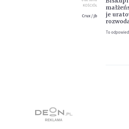
Biskup
KOŚCIÓŁ
małżeńs
je urat
Crux / jb
rozwod
To odpowiedź