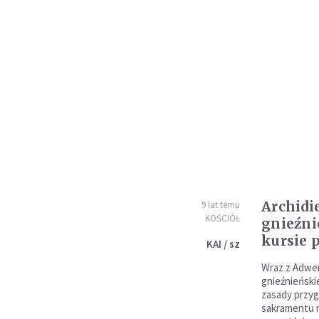
Archidi
9 lat temu
KOŚCIÓŁ
gnieźni
kursie 
KAI / sz
Wraz z Adwen
gnieźnieńsk
zasady przyg
sakramentu 