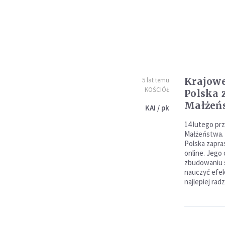
Krajowe
5 lat temu
KOŚCIÓŁ
Polska 
Małżeńs
KAI / pk
14 lutego pr
Małżeństwa. 
Polska zapra
online. Jego
zbudowaniu s
nauczyć efek
najlepiej radz