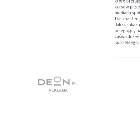
które oferuj
kursów przed
mediach spo
Duszpasterst
Jak się okazu
polegający n
zaświadczeń 
kościelnego.