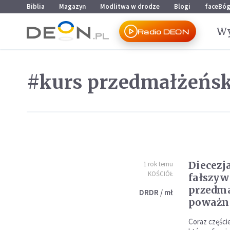
Przejdź do menu głównego
Przejdź do treści
Biblia
Magazyn
Modlitwa w drodze
Blogi
faceBó
Wy
Radio DEON
#kurs przedmałżeńsk
Diecezj
1 rok temu
KOŚCIÓŁ
fałszy
przedma
DRDR / mł
poważn
Coraz częście