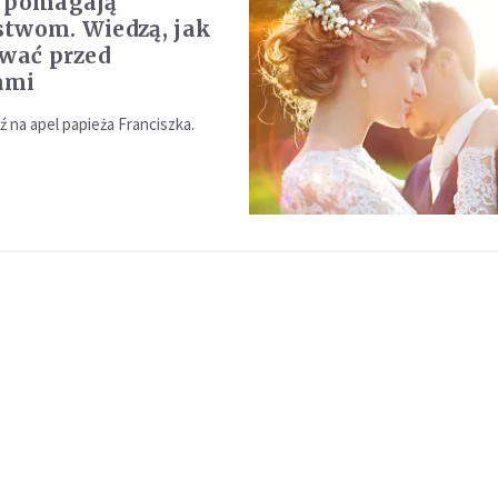
i pomagają
twom. Wiedzą, jak
ować przed
ami
 na apel papieża Franciszka.