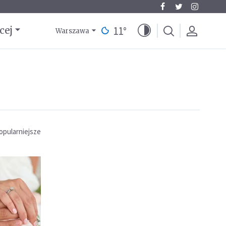
11
°
cej
Warszawa
opularniejsze