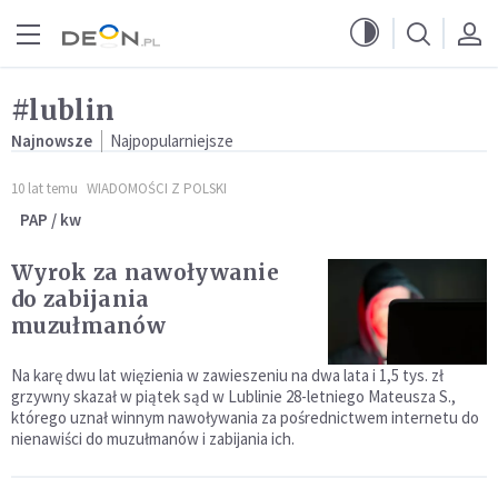
Przejdź do menu głównego
Przejdź do treści
#lublin
Najnowsze
Najpopularniejsze
10 lat temu
WIADOMOŚCI Z POLSKI
PAP / kw
Wyrok za nawoływanie
do zabijania
muzułmanów
Na karę dwu lat więzienia w zawieszeniu na dwa lata i 1,5 tys. zł
grzywny skazał w piątek sąd w Lublinie 28-letniego Mateusza S.,
którego uznał winnym nawoływania za pośrednictwem internetu do
nienawiści do muzułmanów i zabijania ich.