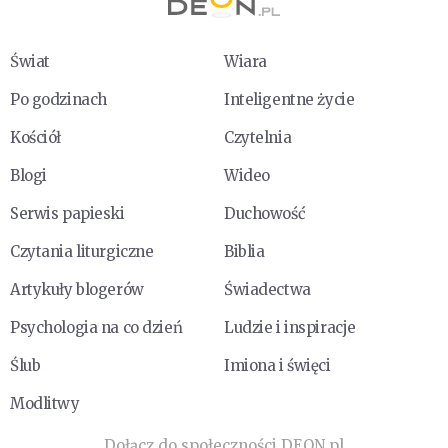
Świat
Wiara
Po godzinach
Inteligentne życie
Kościół
Czytelnia
Blogi
Wideo
Serwis papieski
Duchowość
Czytania liturgiczne
Biblia
Artykuły blogerów
Świadectwa
Psychologia na co dzień
Ludzie i inspiracje
Ślub
Imiona i święci
Modlitwy
Dołącz do społeczności DEON.pl