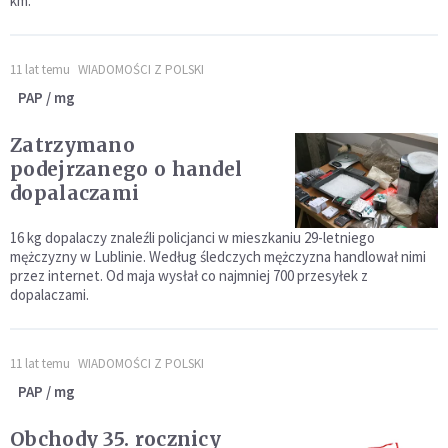
km.
11 lat temu
WIADOMOŚCI Z POLSKI
PAP / mg
Zatrzymano
podejrzanego o handel
dopalaczami
16 kg dopalaczy znaleźli policjanci w mieszkaniu 29-letniego
mężczyzny w Lublinie. Według śledczych mężczyzna handlował nimi
przez internet. Od maja wysłał co najmniej 700 przesyłek z
dopalaczami.
11 lat temu
WIADOMOŚCI Z POLSKI
PAP / mg
Obchody 35. rocznicy