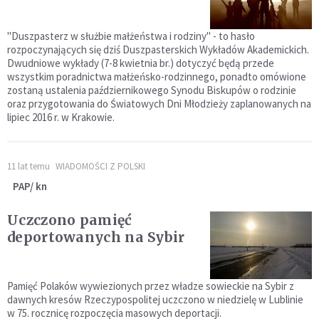
"Duszpasterz w służbie małżeństwa i rodziny" - to hasło
rozpoczynających się dziś Duszpasterskich Wykładów Akademickich.
Dwudniowe wykłady (7-8 kwietnia br.) dotyczyć będą przede
wszystkim poradnictwa małżeńsko-rodzinnego, ponadto omówione
zostaną ustalenia październikowego Synodu Biskupów o rodzinie
oraz przygotowania do Światowych Dni Młodzieży zaplanowanych na
lipiec 2016 r. w Krakowie.
11 lat temu
WIADOMOŚCI Z POLSKI
PAP/ kn
Uczczono pamięć
deportowanych na Sybir
Pamięć Polaków wywiezionych przez władze sowieckie na Sybir z
dawnych kresów Rzeczypospolitej uczczono w niedzielę w Lublinie
w 75. rocznicę rozpoczęcia masowych deportacji.