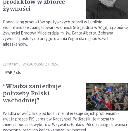
produktów w zbiórce
żywności
Ponad tonę produktów spożywczych zebrali w Lublinie
wolontariusze zaangażowani w dniach 5-6 grudnia w Wigilijną Zbiórkę
Żywności Bractwa Miłosierdzia im. św. Brata Alberta. Zebrana
żywność posłuży do przygotowania Wigilii dla najuboższych
mieszkańców.
11 lat temu
WIADOMOŚCI Z POLSKI
PAP / slo
"Władza zaniedbuje
potrzeby Polski
wschodniej"
Władza odwróciła się od ludzi i nie interesuje się ich problemami -
uważa prezes PiS Jarosław Kaczyński. Podkreślił, że można to
zmienić podczas wyborów. Wzywał członków PiS do zaangażowania i
wytężonej pracy do końca kampanii wyborczej.