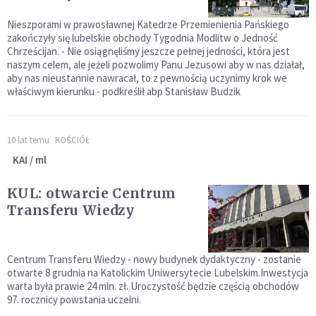
Nieszporami w prawosławnej Katedrze Przemienienia Pańskiego
zakończyły się lubelskie obchody Tygodnia Modlitw o Jedność
Chrześcijan. - Nie osiągnęliśmy jeszcze pełnej jedności, która jest
naszym celem, ale jeżeli pozwolimy Panu Jezusowi aby w nas działał,
aby nas nieustannie nawracał, to z pewnością uczynimy krok we
właściwym kierunku - podkreślił abp Stanisław Budzik
10 lat temu
KOŚCIÓŁ
KAI / ml
KUL: otwarcie Centrum
Transferu Wiedzy
Centrum Transferu Wiedzy - nowy budynek dydaktyczny - zostanie
otwarte 8 grudnia na Katolickim Uniwersytecie Lubelskim.Inwestycja
warta była prawie 24 mln. zł. Uroczystość będzie częścią obchodów
97. rocznicy powstania uczelni.