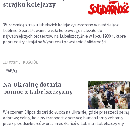
strajku kolejarzy
35. rocznicę strajku lubelskich kolejarzy uczczono w niedzielę w
Lublinie. Sparaliżowanie węzła kolejowego należało do
najważniejszych protestów na Lubelszczyźnie w lipcu 1980 r., które
poprzedziły strajki na Wybrzeżu i powstanie Solidarności.
11 lat temu
KOŚCIÓŁ
PAP/rj
Na Ukrainę dotarła
pomoc z Lubelszczyzny
Wieczorem 2 lipca dotarł do Łucka na Ukrainie, gdzie przeszedł pełną
odprawę celną, kolejny transport z pomocą humanitarną zebraną
przez przedsiębiorców oraz mieszkańców Lublina i Lubelszczyzny.