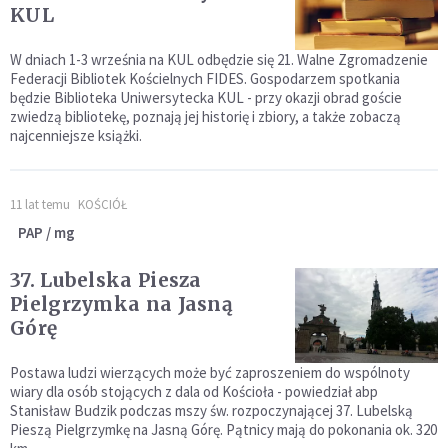
KUL
W dniach 1-3 września na KUL odbędzie się 21. Walne Zgromadzenie
Federacji Bibliotek Kościelnych FIDES. Gospodarzem spotkania
będzie Biblioteka Uniwersytecka KUL - przy okazji obrad goście
zwiedzą bibliotekę, poznają jej historię i zbiory, a także zobaczą
najcenniejsze książki.
11 lat temu
KOŚCIÓŁ
PAP / mg
37. Lubelska Piesza
Pielgrzymka na Jasną
Górę
Postawa ludzi wierzących może być zaproszeniem do wspólnoty
wiary dla osób stojących z dala od Kościoła - powiedział abp
Stanisław Budzik podczas mszy św. rozpoczynającej 37. Lubelską
Pieszą Pielgrzymkę na Jasną Górę. Pątnicy mają do pokonania ok. 320