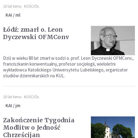
10 lat temu
KOŚCIÓŁ
KAI / ml
Łódź: zmarł o. Leon
Dyczewski OFMConv
Dziś w wieku 80 lat zmarł w Łodzi o. prof. Leon Dyczewski OFMConv.,
franciszkanin konwentualny, profesor socjologii, wieloletni
wykładowca Katolickiego Uniwersytetu Lubelskiego, organizator
studiów dziennikarskich na KUL.
10 lat temu
KOŚCIÓŁ
KAI / jm
Zakończenie Tygodnia
Modlitw o Jedność
Chrześcijan