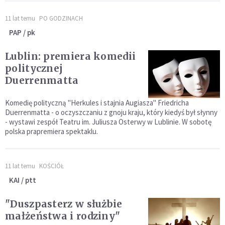
11 lat temu
PO GODZINACH
PAP / pk
Lublin: premiera komedii
politycznej
Duerrenmatta
Komedię polityczną "Herkules i stajnia Augiasza" Friedricha
Duerrenmatta - o oczyszczaniu z gnoju kraju, który kiedyś był słynny
- wystawi zespół Teatru im. Juliusza Osterwy w Lublinie. W sobotę
polska prapremiera spektaklu.
11 lat temu
KOŚCIÓŁ
KAI / ptt
"Duszpasterz w służbie
małżeństwa i rodziny"