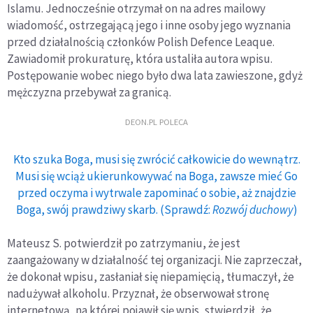
Islamu. Jednocześnie otrzymał on na adres mailowy
wiadomość, ostrzegającą jego i inne osoby jego wyznania
przed działalnością członków Polish Defence Leaque.
Zawiadomił prokuraturę, która ustaliła autora wpisu.
Postępowanie wobec niego było dwa lata zawieszone, gdyż
mężczyzna przebywał za granicą.
DEON.PL POLECA
Kto szuka Boga, musi się zwrócić całkowicie do wewnątrz.
Musi się wciąż ukierunkowywać na Boga, zawsze mieć Go
przed oczyma i wytrwale zapominać o sobie, aż znajdzie
Boga, swój prawdziwy skarb. (Sprawdź:
Rozwój duchowy
)
Mateusz S. potwierdził po zatrzymaniu, że jest
zaangażowany w działalność tej organizacji. Nie zaprzeczał,
że dokonał wpisu, zasłaniał się niepamięcią, tłumaczył, że
nadużywał alkoholu. Przyznał, że obserwował stronę
internetową, na której pojawił się wpis, stwierdził, że