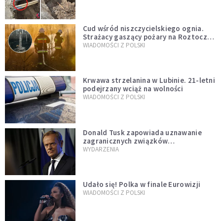
szwedzkiego
Cud wśród niszczycielskiego ognia.
Strażacy gaszący pożary na Roztoczu
opublikowali niezwykłe zdjęcie
WIADOMOŚCI Z POLSKI
Krwawa strzelanina w Lubinie. 21-letni
podejrzany wciąż na wolności
WIADOMOŚCI Z POLSKI
Donald Tusk zapowiada uznawanie
zagranicznych związków
jednopłciowych. "Państwo oblało ten
WYDARZENIA
test"
Udało się! Polka w finale Eurowizji
WIADOMOŚCI Z POLSKI