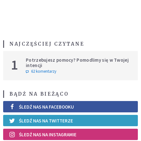
NAJCZĘŚCIEJ CZYTANE
1
Potrzebujesz pomocy? Pomodlimy się w Twojej
intencji
62 komentarzy
BĄDŹ NA BIEŻĄCO
ŚLEDŹ NAS NA FACEBOOKU
ŚLEDŹ NAS NA TWITTERZE
ŚLEDŹ NAS NA INSTAGRAMIE