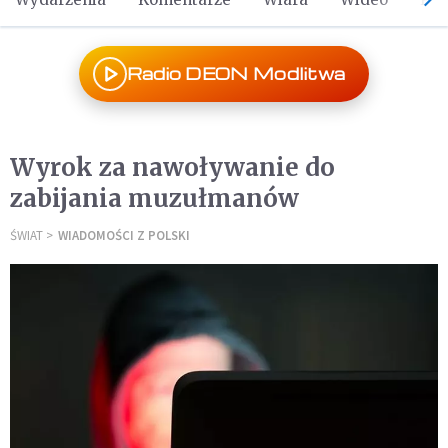
Radio DEON Modlitwa
Wyrok za nawoływanie do
zabijania muzułmanów
ŚWIAT
WIADOMOŚCI Z POLSKI