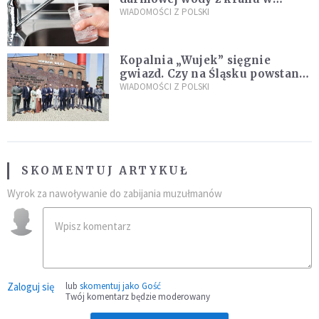
restauracjach
WIADOMOŚCI Z POLSKI
Kopalnia „Wujek” sięgnie
gwiazd. Czy na Śląsku powstanie
„Dolina Krzemowa”?
WIADOMOŚCI Z POLSKI
SKOMENTUJ ARTYKUŁ
Wyrok za nawoływanie do zabijania muzułmanów
Zaloguj się
lub
skomentuj jako Gość
Twój komentarz będzie moderowany