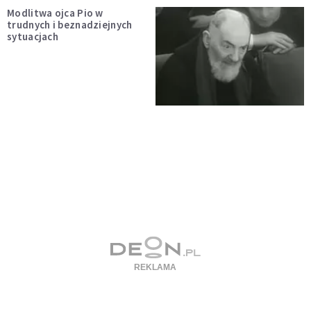
Modlitwa ojca Pio w
trudnych i beznadziejnych
sytuacjach