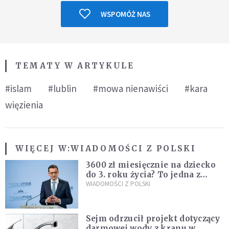
WSPOMÓŻ NAS
TEMATY W ARTYKULE
#islam
#lublin
#mowa nienawiści
#kara
więzienia
WIĘCEJ W:
WIADOMOŚCI Z POLSKI
3600 zł miesięcznie na dziecko
do 3. roku życia? To jedna z
propozycji programu "Rozwój
WIADOMOŚCI Z POLSKI
Plus"
Sejm odrzucił projekt dotyczący
darmowej wody z kranu w