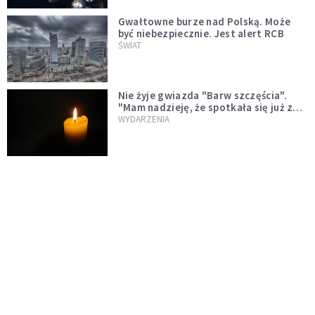
Gwałtowne burze nad Polską. Może
być niebezpiecznie. Jest alert RCB
ŚWIAT
Nie żyje gwiazda "Barw szczęścia".
"Mam nadzieję, że spotkała się już z
Bogiem, którego tak bardzo kochała"
WYDARZENIA