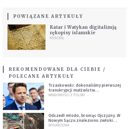
POWIĄZANE ARTYKUŁY
Katar i Watykan digitalizują
rękopisy islamskie
KOŚCIÓŁ
REKOMENDOWANE DLA CIEBIE /
POLECANE ARTYKUŁY
Trzaskowski: dokonaliśmy pierwszej
transkrypcji małżeństw
jednopłciowych. “Tak jak
WIADOMOŚCI Z POLSKI
zapowiadałem, bez zwłoki,
natychmiast”
Odszedł młodo, broniąc Ojczyzny. W
Nowym Sączu znaleziono zwłoki
mężczyzny z czasów potopu
WYDARZENIA