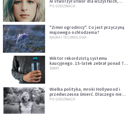
AI stworzył utwór dla wszystkich,
którzy doświadczają hejtu
PO GODZINACH
"Zimni ogrodnicy". Co jest przyczyną
majowego ochłodzenia?
NAUKA I TECHNOLOGIA
Wiktor rekordzistą systemu
kaucyjnego. 15-latek zebrał ponad 7
tys. butelek i puszek
ŚWIAT
Wielka polityka, mroki Hollywood i
przedwczesna śmierć. Dlaczego nie
możemy przestać mówić o Marilyn
PO GODZINACH
Monroe?
Nocne marki pod lupą naukowców.
Badanie wskazuje na większe ryzyko
zawału
PO GODZINACH