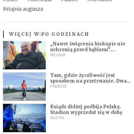
#stajnia augiasza
WIĘCEJ W:
PO GODZINACH
„Nawet święcenia biskupie nie
uchronią przed bąblami”.
Archidiecezja pokazała
MICHAŁKI
nagranie z pielgrzymki
Tam, gdzie życzliwość jest
sposobem na przetrwanie. Dwa
tygodnie na Alasce [REPORTAŻ]
PODRÓŻE
Ksiądz didżej podbija Polskę.
Stadion wyprzedał się w dobę
MUZYKA