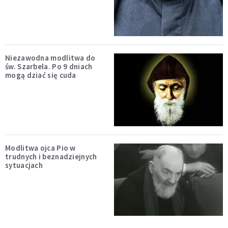
Niezawodna modlitwa do
św. Szarbela. Po 9 dniach
mogą dziać się cuda
Modlitwa ojca Pio w
trudnych i beznadziejnych
sytuacjach