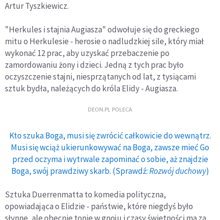
Artur Tyszkiewicz.
"Herkules i stajnia Augiasza" odwołuje się do greckiego
mitu o Herkulesie - herosie o nadludzkiej sile, który miał
wykonać 12 prac, aby uzyskać przebaczenie po
zamordowaniu żony i dzieci. Jedną z tych prac było
oczyszczenie stajni, niesprzątanych od lat, z tysiącami
sztuk bydła, należących do króla Elidy - Augiasza.
DEON.PL POLECA
Kto szuka Boga, musi się zwrócić całkowicie do wewnątrz.
Musi się wciąż ukierunkowywać na Boga, zawsze mieć Go
przed oczyma i wytrwale zapominać o sobie, aż znajdzie
Boga, swój prawdziwy skarb. (Sprawdź:
Rozwój duchowy
)
Sztuka Duerrenmatta to komedia polityczna,
opowiadająca o Elidzie - państwie, które niegdyś było
słynne, ale obecnie tonie w gnoju i czasy świetności ma za