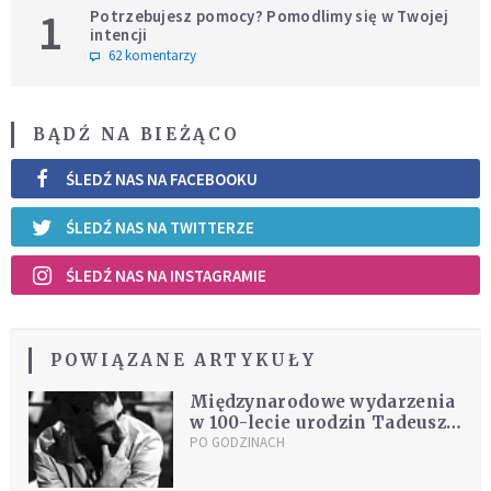
1
Potrzebujesz pomocy? Pomodlimy się w Twojej
intencji
62 komentarzy
BĄDŹ NA BIEŻĄCO
ŚLEDŹ NAS NA FACEBOOKU
ŚLEDŹ NAS NA TWITTERZE
ŚLEDŹ NAS NA INSTAGRAMIE
POWIĄZANE ARTYKUŁY
Międzynarodowe wydarzenia
w 100-lecie urodzin Tadeusza
Kantora
PO GODZINACH