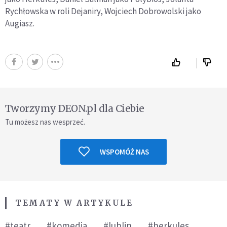
Rychłowska w roli Dejaniry, Wojciech Dobrowolski jako
Augiasz.
Tworzymy DEON.pl dla Ciebie
Tu możesz nas wesprzeć.
WSPOMÓŻ NAS
TEMATY W ARTYKULE
#teatr
#komedia
#lublin
#herkules