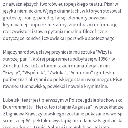
z najważniejszych twórców europejskiego teatru. Pisał w
języku niemieckim. W jego dramatach, w których stosował
groteskę, ironię, parodię, farsę, elementy powieści
kryminalnej, poprzez metaforyczne obrazy i deformację
rzeczywistości stawia pytania moralno-filozoficzne
dotyczące kondycji człowieka i porządku społecznego.
Międzynarodową sławę przyniosła mu sztuka "Wizyta
starszej pani", której prapremiera odbyła się w 1956 r. w
Zurichu. Jest też autorem takich dramatów jak m.in.:
"Fizycy", "Wspólnik", "Zwłoka", "Achterloo" (groteska
polityczna z aluzjami do polskiego stanu wojennego). Pisał
również słuchowiska, powieści i nowele kryminalne.
Lubelski teatr jest pierwszym w Polsce, gdzie słuchowisko
Duerrenmatta "Herkules i stajnia Augiasza" (w przekładzie
Zbigniewa Krawczykowskiego) zostanie pokazane w wersji
scenicznej. W spektaklu wystąpią m.in. Janusz Łagodziński
jako Herkules, Daniel Salman jako Polybios, Jolanta