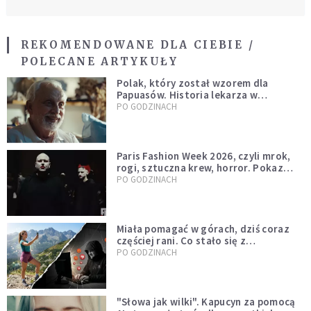
REKOMENDOWANE DLA CIEBIE /
POLECANE ARTYKUŁY
Polak, który został wzorem dla
Papuasów. Historia lekarza w
sutannie, który uleczył dżunglę
PO GODZINACH
Paris Fashion Week 2026, czyli mrok,
rogi, sztuczna krew, horror. Pokaz
mody czy fascynacja diabłem?
PO GODZINACH
Miała pomagać w górach, dziś coraz
częściej rani. Co stało się z
Tatromaniakami?
PO GODZINACH
"Słowa jak wilki". Kapucyn za pomocą