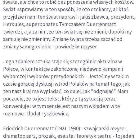
świata, ale chce to robić bez ponoszenia własnych kosztów.
Świat naprawiamy w ten sposób, że oto czekamy, aż ktoś
przyjdzie i nam ten świat naprawi - jakiś zbawca, prezydent,
Herkules, superbohater. Tymczasem Duerrenmatt
twierdzi, a ja za nim, że ten świat się nie zmieni, dopóki my
sami się nie zmienimy. Zmianę świata trzeba zacząć od
zmiany samego siebie - powiedział reżyser.
Jego zdaniem sztuka staje się szczególnie aktualna w
Polsce, w kontekście zakończonej niedawno kampanii
wyborczej i wyborów prezydenckich. - Jesteśmy w takim
czasie gorącej dyskusji wśród Polaków na temat tego, jak
ten nasz kraj ma wyglądać, co dalej, jak "odgnajać". Mam
poczucie, że to jest tekst, który z tą sytuacją teraz
konweniuje i w tym sensie jest naszym wkładem w tę
rozmowę - dodał Tyszkiewicz.
Friedrich Duerrenmatt (1921-1990) - szwajcarski reżyser,
dramatopisarz, prozaik, eseista i teoretyk teatru - to jeden