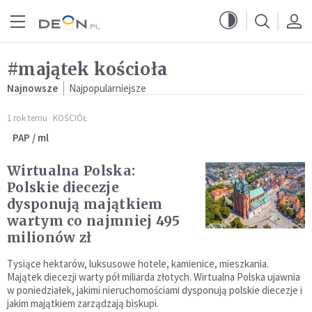
Przejdź do menu głównego
Przejdź do treści
#majątek kościoła
Najnowsze
Najpopularniejsze
1 rok temu
KOŚCIÓŁ
PAP / ml
Wirtualna Polska:
Polskie diecezje
dysponują majątkiem
wartym co najmniej 495
milionów zł
Tysiące hektarów, luksusowe hotele, kamienice, mieszkania.
Majątek diecezji warty pół miliarda złotych. Wirtualna Polska ujawnia
w poniedziałek, jakimi nieruchomościami dysponują polskie diecezje i
jakim majątkiem zarządzają biskupi.