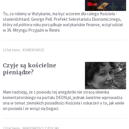
To, co robimy w Watykanie, ma być wzorem dla całego Kościoła -
stwierdził kard. George Pell. Prefekt Sekretariatu Ekonomicznego,
który od półtora roku porządkuje watykańskie finanse, wziął udział
w 36. Mityngu Przyjaźni w Rimini.
13 lat temu
KOMENTARZE
Czyje są kościelne
pieniądze?
Mam nadzieję, że z powodu tej anegdotki nie stracę okienka
komentatorskiego na portalu DEON.pl, jednak świetnie wprowadza
ona w temat ziemskich posiadłości Kościoła i oskarżeń o to, jak wiele
on posiada i że wciąż się bogaci.
13 lat temu
WIADOMOŚCI Z POLSKI