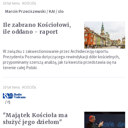
10 lat temu
KOŚCIÓŁ
Marcin Przeciszewski / KAI / slo
Ile zabrano Kościołowi,
ile oddano - raport
W związku z zakwestionowanie przez Archidiecezję raportu
Prezydenta Poznania dotyczącego rewindykacji dóbr kościelnych,
przypominamy szerszą analizę, jak ta kwestia przedstawia się na
terenie całej Polski.
10 lat temu
KOŚCIÓŁ
/ rj
"Majątek Kościoła ma
służyć jego dziełom"