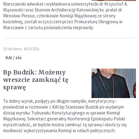
Warszawski adwokat i wykładowca uniwersytecki dr Krzysztof A.
Wąsowski i oraz Ekonom Archidiecezji Katowickiej ks. prałat dr
Mirosław Piesiur, członkowie Komisji Majątkowej ze strony
kościelnej, zostali oczyszczeni przez Prokuraturę Okręgową w
Warszawie z zarzutu poświadczenia nieprawdy.
15 lat temu
KOŚCIÓŁ
KAI / slo
Bp Budzik: Możemy
wreszcie zamknąć tę
sprawę
To dobry wyrok, podjęty po długim namyśle, merytoryczny -
powiedział w rozmowie z KAI bp Stanisław Budzik po wydanym
dzisiaj wyroku Trybunału Konstytucyjnego w sprawie Komisji
Majątkowej. Sekretarz generalny Konferencji Episkopatu Polski
wyraził radość, że będzie można zamknąć tę sprawę i skończy się
możliwość wykorzystywania Komisji w celach politycznych.