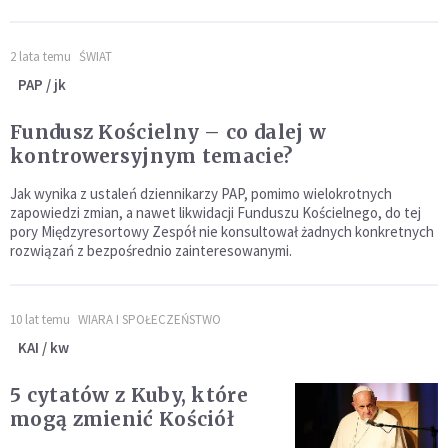
2 lata temu
ŚWIAT
PAP / jk
Fundusz Kościelny – co dalej w
kontrowersyjnym temacie?
Jak wynika z ustaleń dziennikarzy PAP, pomimo wielokrotnych
zapowiedzi zmian, a nawet likwidacji Funduszu Kościelnego, do tej
pory Międzyresortowy Zespół nie konsultował żadnych konkretnych
rozwiązań z bezpośrednio zainteresowanymi.
10 lat temu
WIARA I SPOŁECZEŃSTWO
KAI / kw
5 cytatów z Kuby, które
mogą zmienić Kościół