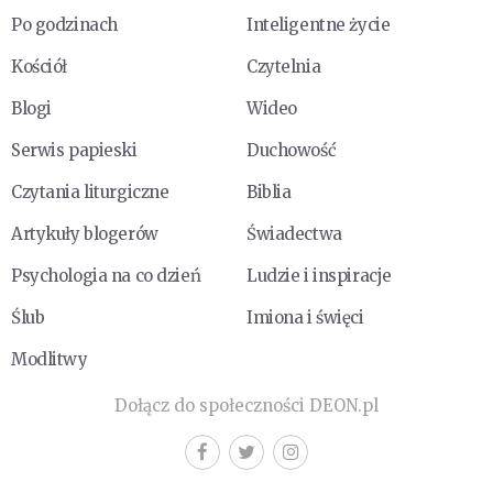
Po godzinach
Inteligentne życie
Kościół
Czytelnia
Blogi
Wideo
Serwis papieski
Duchowość
Czytania liturgiczne
Biblia
Artykuły blogerów
Świadectwa
Psychologia na co dzień
Ludzie i inspiracje
Ślub
Imiona i święci
Modlitwy
Dołącz do społeczności DEON.pl